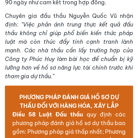
90 ngày như cam kết trong hợp đồng.
Chuyên gia đấu thầu Nguyễn Quốc Vũ nhận
định:
"Việc phản ánh trung thực kết quả đấu
thầu không chỉ giúp phổ biến kiến thức pháp
luật mà còn thúc đẩy tính cạnh tranh lành
mạnh. Các nhà thầu cần lấy trường hợp của
Công ty Phúc Huy làm bài học để chuẩn bị kỹ
lưỡng hơn về hồ sơ năng lực tài chính trước khi
tham gia dự thầu."
PHƯƠNG PHÁP ĐÁNH GIÁ HỒ SƠ DỰ
THẦU ĐỐI VỚI HÀNG HÓA, XÂY LẮP
Điều 58 Luật Đấu thầu
quy định các
phương pháp đánh giá hồ sơ dự thầu bao
gồm: Phương pháp giá thấp nhất; Phương