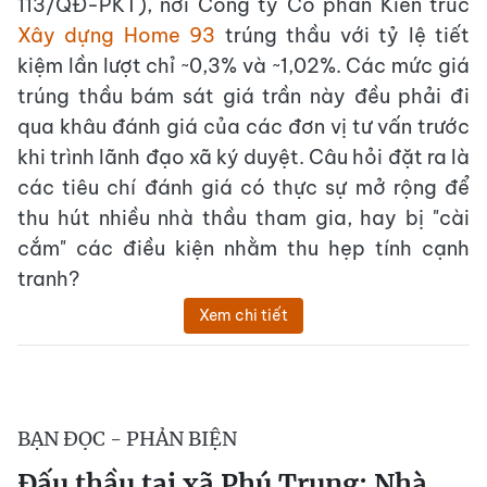
113/QĐ-PKT), nơi Công ty Cổ phần Kiến trúc
Xây dựng Home 93
trúng thầu với tỷ lệ tiết
kiệm lần lượt chỉ ~0,3% và ~1,02%. Các mức giá
trúng thầu bám sát giá trần này đều phải đi
qua khâu đánh giá của các đơn vị tư vấn trước
khi trình lãnh đạo xã ký duyệt. Câu hỏi đặt ra là
các tiêu chí đánh giá có thực sự mở rộng để
thu hút nhiều nhà thầu tham gia, hay bị "cài
cắm" các điều kiện nhằm thu hẹp tính cạnh
tranh?
Xem chi tiết
BẠN ĐỌC - PHẢN BIỆN
Đấu thầu tại xã Phú Trung: Nhà