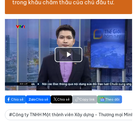
trong khâu chấm thầu của chủ đầu tư.
Play
Video
Chia sẻ
Chia sẻ
Chia sẻ
Copy link
Theo dõi
#Công ty TNHH Một thành viên Xây dựng - Thương mại Minh 