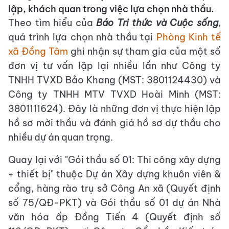
lập, khách quan trong việc lựa chọn nhà thầu.
Theo tìm hiểu của
Báo Tri thức và Cuộc sống
,
quá trình lựa chọn nhà thầu tại
Phòng Kinh tế
xã Đồng Tâm
ghi nhận sự tham gia của một số
đơn vị tư vấn lặp lại nhiều lần như Công ty
TNHH TVXD Bảo Khang (MST: 3801124430) và
Công ty TNHH MTV TVXD Hoài Minh (MST:
3801111624). Đây là những đơn vị thực hiện lập
hồ sơ mời thầu và đánh giá hồ sơ dự thầu cho
nhiều dự án quan trọng.
Quay lại với "Gói thầu số 01: Thi công xây dựng
+ thiết bị" thuộc Dự án Xây dựng khuôn viên &
cổng, hàng rào trụ sở Công An xã (Quyết định
số 75/QĐ-PKT) và Gói thầu số 01 dự án Nhà
văn hóa ấp Đồng Tiến 4 (Quyết định số