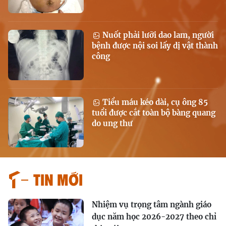
Nuốt phải lưỡi dao lam, người
bệnh được nội soi lấy dị vật thành
công
Tiểu máu kéo dài, cụ ông 85
tuổi được cắt toàn bộ bàng quang
do ung thư
Tin mới
Nhiệm vụ trọng tâm ngành giáo
dục năm học 2026-2027 theo chỉ