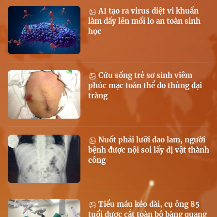
AI tạo ra virus diệt vi khuẩn
làm dấy lên mối lo an toàn sinh
học
Cứu sống trẻ sơ sinh viêm
phúc mạc toàn thể do thủng đại
tràng
Nuốt phải lưỡi dao lam, người
bệnh được nội soi lấy dị vật thành
công
Tiểu máu kéo dài, cụ ông 85
tuổi được cắt toàn bộ bàng quang