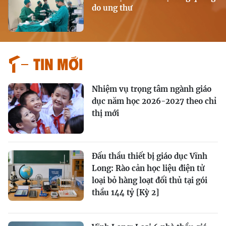
do ung thư
Tin mới
Nhiệm vụ trọng tâm ngành giáo
dục năm học 2026-2027 theo chỉ
thị mới
Đấu thầu thiết bị giáo dục Vĩnh
Long: Rào cản học liệu điện tử
loại bỏ hàng loạt đối thủ tại gói
thầu 144 tỷ [Kỳ 2]