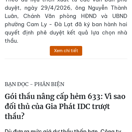
duyệt, ngày 29/4/2026, ông Nguyễn Thành
Luân, Chánh Văn phòng HĐND và UBND
phường Cam Ly - Đà Lạt đã ký ban hành hai
quyết định phê duyệt kết quả lựa chọn nhà
thầu.
Xem chi tiết
BẠN ĐỌC - PHẢN BIỆN
Gói thầu nâng cấp hẻm 633: Vì sao
đối thủ của Gia Phát IDC trượt
thầu?
Dù đưa ra mức giá dự thầu thấp hơn, Công ty