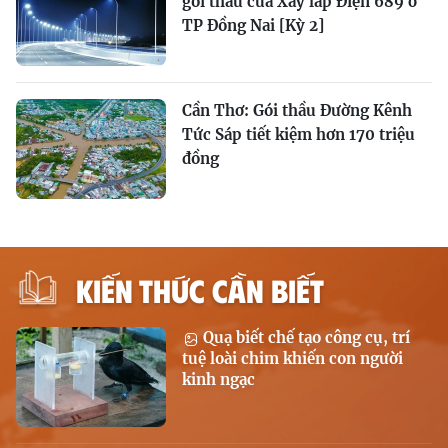
gói thầu của Xây lắp Điện 689 ở
TP Đồng Nai [Kỳ 2]
Cần Thơ: Gói thầu Đường Kênh
Tức Sáp tiết kiệm hơn 170 triệu
đồng
KIẾN THỨC CẦN BIẾT
Quạ biết chế tạo công cụ, trí
tuệ loài chim khiến con người
kinh ngạc