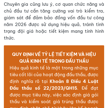
Chuyên gia cũng lưu ý, cơ quan chức năng và
chủ đầu tư cần tăng cường vai trò kiểm tra,
giám sát để đảm bảo đồng vốn đầu tư công
năm 2026 được sử dụng hiệu quả, tránh tình
trạng đội giá hoặc tiết kiệm mang tính hình
thức.
QUY ĐỊNH VỀ TỶ LỆ TIẾT KIỆM VÀ HIỆU
QUẢ KINH TẾ TRONG ĐẤU THẦU
Hiệu quả kinh tế là một trong những mục
tiêu cốt lõi của hoạt động đấu thầu, được
định nghĩa rõ tại
Khoản 8 Điều 4 Luật
Đấu thầu số 22/2023/QH15
. Để đạt
được mục tiêu này, việc xác định giá gói
thầu và kiểm soát giá trúng thầu được