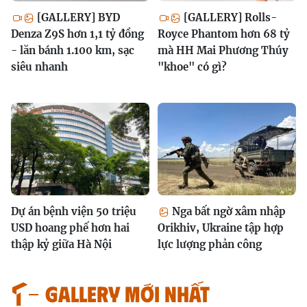
[GALLERY] BYD
[GALLERY] Rolls-
Denza Z9S hơn 1,1 tỷ đồng
Royce Phantom hơn 68 tỷ
- lăn bánh 1.100 km, sạc
mà HH Mai Phương Thúy
siêu nhanh
"khoe" có gì?
Dự án bệnh viện 50 triệu
Nga bất ngờ xâm nhập
USD hoang phế hơn hai
Orikhiv, Ukraine tập hợp
thập kỷ giữa Hà Nội
lực lượng phản công
GALLERY MỚI NHẤT