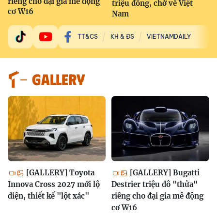
riêng cho đại gia mê động
triệu đồng, chờ về Việt
cơ W16
Nam
TT&CS
KH & ĐS
VIETNAMDAILY
GALLERY
[GALLERY] Toyota
[GALLERY] Bugatti
Innova Cross 2027 mới lộ
Destrier triệu đô "thửa"
diện, thiết kế "lột xác"
riêng cho đại gia mê động
cơ W16