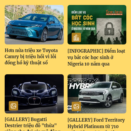
Hơn nửa triệu xe Toyota
[INFOGRAPHIC] Điểm loạt
Camry bị triệu hồi vì lỗi
vụ bắt cóc học sinh ở
đồng hồ kỹ thuật số
Nigeria 10 năm qua
[GALLERY] Bugatti
[GALLERY] Ford Territory
Destrier triệu đô "thửa"
Hybrid Platinum từ 710