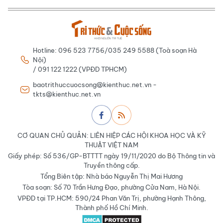
Hotline: 096 523 7756/035 249 5588 (Toà soạn Hà
Nội)
/ 091 122 1222 (VPĐD TPHCM)
baotrithuccuocsong@kienthuc.net.vn -
tkts@kienthuc.net.vn
CƠ QUAN CHỦ QUẢN: LIÊN HIỆP CÁC HỘI KHOA HỌC VÀ KỸ
THUẬT VIỆT NAM
Giấy phép: Số 536/GP-BTTTT ngày 19/11/2020 do Bộ Thông tin và
Truyền thông cấp.
Tổng Biên tập: Nhà báo Nguyễn Thị Mai Hương
Tòa soạn: Số 70 Trần Hưng Đạo, phường Cửa Nam, Hà Nội.
VPĐD tại TP.HCM: 590/24 Phan Văn Trị, phường Hạnh Thông,
Thành phố Hồ Chí Minh.