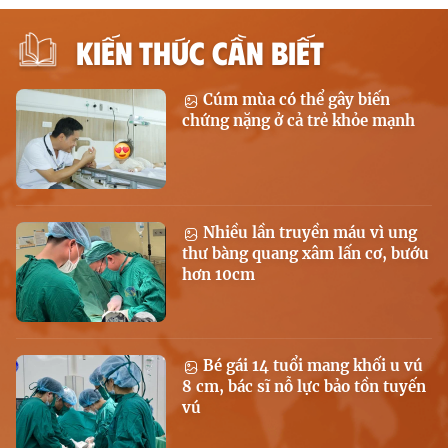
KIẾN THỨC CẦN BIẾT
Cúm mùa có thể gây biến
chứng nặng ở cả trẻ khỏe mạnh
Nhiều lần truyền máu vì ung
thư bàng quang xâm lấn cơ, bướu
hơn 10cm
Bé gái 14 tuổi mang khối u vú
8 cm, bác sĩ nỗ lực bảo tồn tuyến
vú