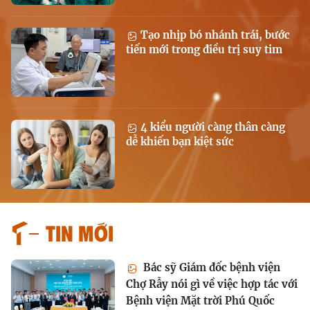
Tạo nhịp bó nhánh trái, bước
tiến mới trong điều trị suy tim
4 kiểu người càng thân càng
dễ khiến bạn kiệt sức
Tin mới
Bác sỹ Giám đốc bệnh viện
Chợ Rẫy nói gì về việc hợp tác với
Bệnh viện Mặt trời Phú Quốc