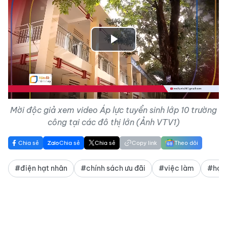
Play
Video
Mời độc giả xem video Áp lực tuyển sinh lớp 10 trường
công tại các đô thị lớn (Ảnh VTV1)
Chia sẻ
Chia sẻ
Chia sẻ
Copy link
Theo dõi
#điện hạt nhân
#chính sách ưu đãi
#việc làm
#học