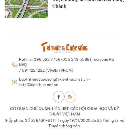
Thành
Hotline: 096 523 7756/035 249 5588 (Toà soạn Hà
Nội)
/ 091 122 1222 (VPĐD TPHCM)
baotrithuccuocsong@kienthuc.net.vn -
tkts@kienthuc.net.vn
CƠ QUAN CHỦ QUẢN: LIÊN HIỆP CÁC HỘI KHOA HỌC VÀ KỸ
THUẬT VIỆT NAM
Giấy phép: Số 536/GP-BTTTT ngày 19/11/2020 do Bộ Thông tin và
Truyền thông cấp.