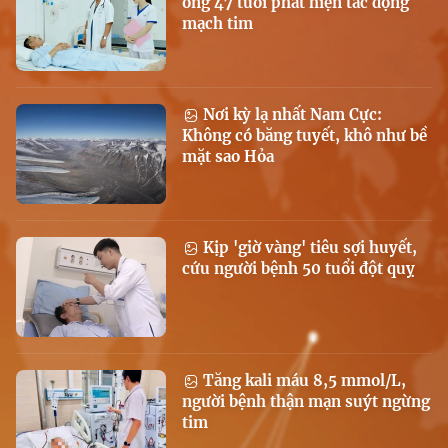
ông 47 tuổi phát hiện tắc động
mạch tim
Nơi kỳ lạ nhất Nam Cực:
Không có băng tuyết, khô như bề
mặt sao Hỏa
Kịp 'giờ vàng' tiêu sợi huyết,
cứu người bệnh 50 tuổi đột quỵ
Tăng kali máu 8,5 mmol/L,
người bệnh thận mạn suýt ngừng
tim