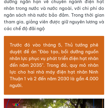
dưỡng ngắn hạn về chuyên ngành điện hạt
nhân trong nước và nước ngoài, với chi phí do
ngân sách nhà nước bảo đảm. Trong thời gian
tham gia, giảng viên được giữ nguyên lương và
các chế độ đãi ngộ
Trước đó vào tháng 5, Thủ tướng phê
duyệt đề án "Đào tạo, bồi dưỡng nguồn
nhân lực phục vụ phát triển điện hạt nhân
đến năm 2035". Trong đó, quy mô nhân
lực cho hai nhà máy điện hạt nhân Ninh
Thuận 1 và 2 đến năm 2030 là gần 4.000
người.