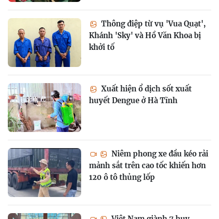
Thông điệp từ vụ 'Vua Quạt',
Khánh 'Sky' và Hồ Văn Khoa bị
khởi tố
Xuất hiện ổ dịch sốt xuất
huyết Dengue ở Hà Tĩnh
Niêm phong xe đầu kéo rải
mảnh sắt trên cao tốc khiến hơn
120 ô tô thủng lốp
Việt Nam giành 7 huy