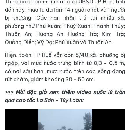
Theo báo cáo mới nhất của UBND TP Huế, tính
đến nay, mưa lũ đã làm 14 người chết và 1 người
bị thương. Các nạn nhân trú tại nhiều xã,
phường như Phú Xuân; Thuỷ Xuân; Thanh Thủy;
Thuận An; Hương An; Hương Trà; Kim Trà;
Quảng Điền; Vỹ Dạ; Phú Xuân và Thuận An.
Hiện, toàn TP Huế vẫn còn 8/40 xã, phường bị
ngập, với mực nước trung bình từ 0,3 - 0,5 m,
có nơi sâu hơn, mực nước trên các sông đang
rút chậm, giảm khoảng 30 - 50 cm.
>>> Mời độc giả xem thêm video nước lũ tràn
qua cao tốc La Sơn - Túy Loan: