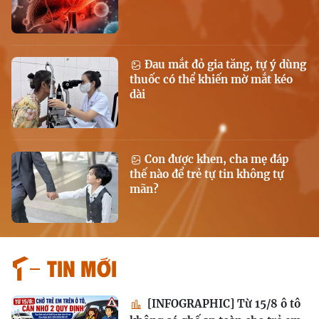
Đau mắt đỏ gia tăng, tự ý dùng
thuốc có thể khiến mờ mắt kéo
dài
Con được khen, cha mẹ đáp
thế nào để trẻ tự tin không tự
mãn?
Tin mới
[INFOGRAPHIC] Từ 15/8 ô tô