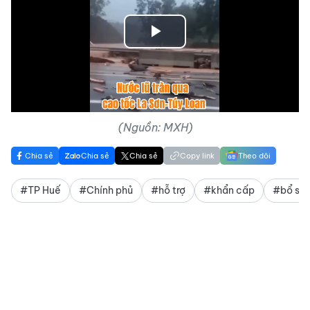
Play
Video
(Nguồn: MXH)
Chia sẻ
Chia sẻ
Chia sẻ
Copy link
Theo dõi
#TP Huế
#Chính phủ
#hỗ trợ
#khẩn cấp
#bổ su