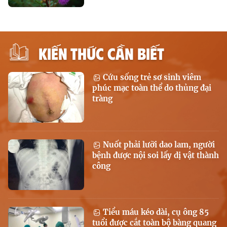
KIẾN THỨC CẦN BIẾT
Cứu sống trẻ sơ sinh viêm
phúc mạc toàn thể do thủng đại
tràng
Nuốt phải lưỡi dao lam, người
bệnh được nội soi lấy dị vật thành
công
Tiểu máu kéo dài, cụ ông 85
tuổi được cắt toàn bộ bàng quang