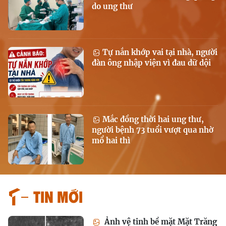
do ung thư
Tự nắn khớp vai tại nhà, người
đàn ông nhập viện vì đau dữ dội
Mắc đồng thời hai ung thư,
người bệnh 73 tuổi vượt qua nhờ
mổ hai thì
Tin mới
Ảnh vệ tinh bề mặt Mặt Trăng