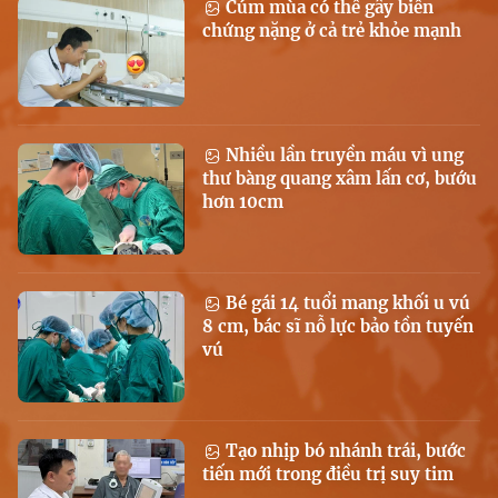
Cúm mùa có thể gây biến
chứng nặng ở cả trẻ khỏe mạnh
Nhiều lần truyền máu vì ung
thư bàng quang xâm lấn cơ, bướu
hơn 10cm
Bé gái 14 tuổi mang khối u vú
8 cm, bác sĩ nỗ lực bảo tồn tuyến
vú
Tạo nhịp bó nhánh trái, bước
tiến mới trong điều trị suy tim