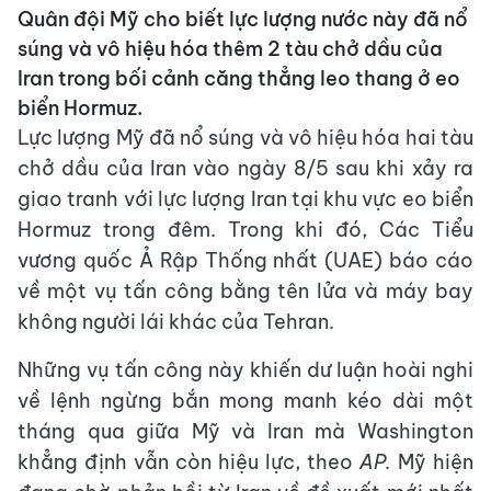
Quân đội Mỹ cho biết lực lượng nước này đã nổ
súng và vô hiệu hóa thêm 2 tàu chở dầu của
Iran trong bối cảnh căng thẳng leo thang ở eo
biển Hormuz.
Lực lượng Mỹ đã nổ súng và vô hiệu hóa hai tàu
chở dầu của Iran vào ngày 8/5 sau khi xảy ra
giao tranh với lực lượng Iran tại khu vực eo biển
Hormuz trong đêm. Trong khi đó, Các Tiểu
vương quốc Ả Rập Thống nhất (UAE) báo cáo
về một vụ tấn công bằng tên lửa và máy bay
không người lái khác của Tehran.
Những vụ tấn công này khiến dư luận hoài nghi
về lệnh ngừng bắn mong manh kéo dài một
tháng qua giữa Mỹ và Iran mà Washington
khẳng định vẫn còn hiệu lực, theo
AP.
Mỹ hiện