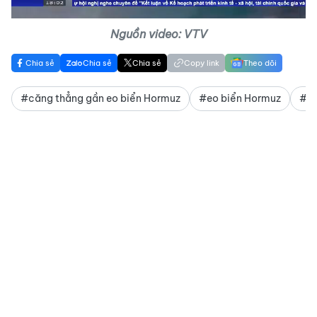
Nguồn video: VTV
Chia sẻ
Chia sẻ
Chia sẻ
Copy link
Theo dõi
#căng thẳng gần eo biển Hormuz
#eo biển Hormuz
#xu