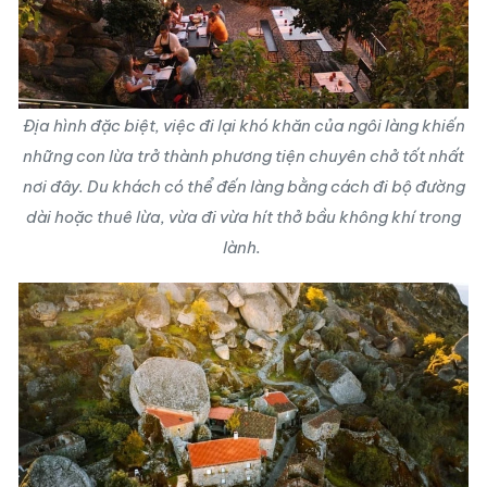
Địa hình đặc biệt, việc đi lại khó khăn của ngôi làng khiến
những con lừa trở thành phương tiện chuyên chở tốt nhất
nơi đây. Du khách có thể đến làng bằng cách đi bộ đường
dài hoặc thuê lừa, vừa đi vừa hít thở bầu không khí trong
lành.