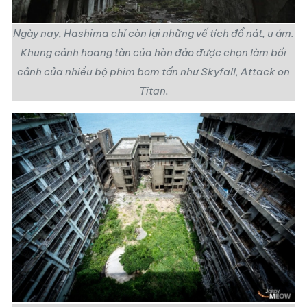
Ngày nay, Hashima chỉ còn lại những vế tích đổ nát, u ám.
Khung cảnh hoang tàn của hòn đảo được chọn làm bối
cảnh của nhiều bộ phim bom tấn như Skyfall, Attack on
Titan.