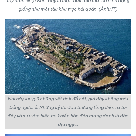
tây nam Nhật Bản. Đây là một "
hòn đảo ma
" có hình dạng
giống như một tàu khu trục hải quân. (Ảnh: IT)
Nơi này lưu giữ những vết tích đổ nát, giờ đây không một
bóng người ở. Những ký ức đau thương từng diễn ra tại
đây và sự u ám hiện tại khiến hòn đảo mang danh là
đảo
địa ngục
.