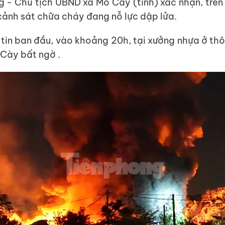
ng - Chủ tịch UBND xã Mỏ Cày (tỉnh) xác nhận, trên
 cảnh sát chữa cháy đang nỗ lực dập lửa.
tin ban đầu, vào khoảng 20h, tại xưởng nhựa ở t
Cày bất ngờ .