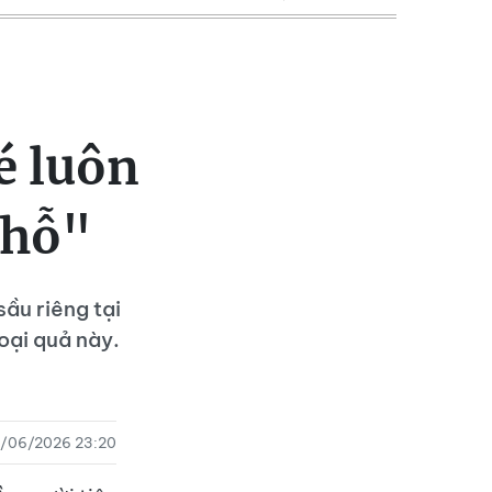
é luôn
chỗ"
ầu riêng tại
oại quả này.
1/06/2026 23:20