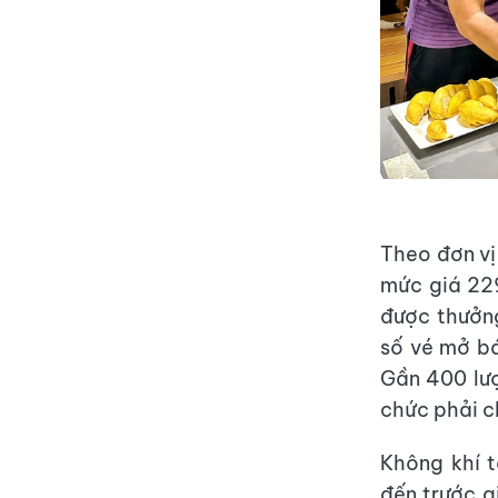
Theo đơn vị 
mức giá 229
được thưởng
số vé mở bá
Gần 400 lượ
chức phải c
Không khí t
đến trước g