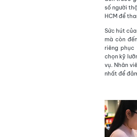
số người th
HCM để tham
Sức hút của
mà còn đến
riêng phục 
chọn kỹ lưỡ
vụ. Nhân vi
nhất để đảm