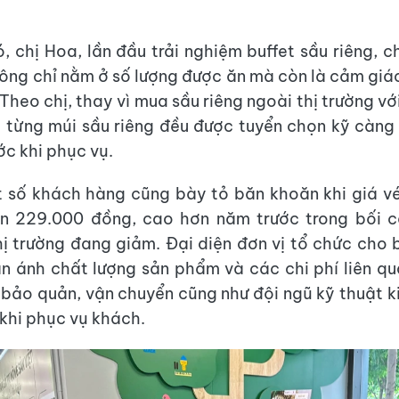
ó, chị Hoa, lần đầu trải nghiệm buffet sầu riêng, c
ông chỉ nằm ở số lượng được ăn mà còn là cảm giá
Theo chị, thay vì mua sầu riêng ngoài thị trường vớ
ây từng múi sầu riêng đều được tuyển chọn kỹ càng
ớc khi phục vụ.
 số khách hàng cũng bày tỏ băn khoăn khi giá v
ên 229.000 đồng, cao hơn năm trước trong bối c
thị trường đang giảm. Đại diện đơn vị tổ chức cho 
ản ánh chất lượng sản phẩm và các chi phí liên q
 bảo quản, vận chuyển cũng như đội ngũ kỹ thuật k
 khi phục vụ khách.