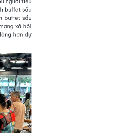
u người tiêu
h buffet sầu
h buffet sầu
 mạng xã hội
 đông hơn dự