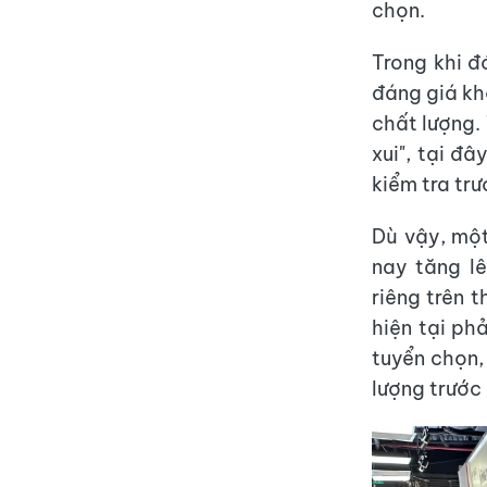
chọn.
Trong khi đ
đáng giá kh
chất lượng. 
xui", tại đ
kiểm tra trư
Dù vậy, một
nay tăng l
riêng trên 
hiện tại ph
tuyển chọn,
lượng trước