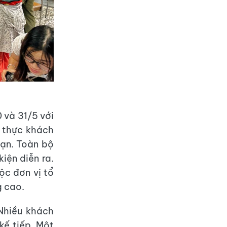
0 và 31/5 với
, thực khách
hạn. Toàn bộ
iện diễn ra.
ộc đơn vị tổ
g cao.
 Nhiều khách
kế tiếp. Một