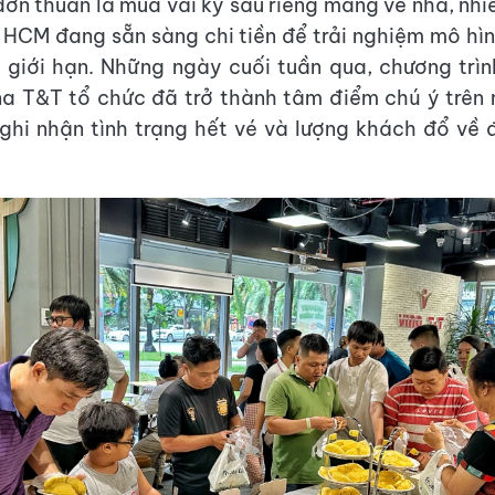
ơn thuần là mua vài ký sầu riêng mang về nhà, nhiề
 HCM đang sẵn sàng chi tiền để trải nghiệm mô hìn
 giới hạn. Những ngày cuối tuần qua, chương trìn
na T&T tổ chức đã trở thành tâm điểm chú ý trên
c ghi nhận tình trạng hết vé và lượng khách đổ về