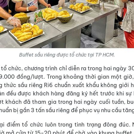
Buffet sầu riêng được tổ chức tại TP HCM.
tổ chức, chương trình chỉ diễn ra trong hai ngày 3
.000 đồng/lượt. Trong khoảng thời gian một giờ
 thức sầu riêng Ri6 chuẩn xuất khẩu không giới 
n đều được khách hàng đăng ký hết trước khi sự k
t khách đã tham gia trong hai ngày cuối tuần, bu
huẩn bị gần 3 tấn sầu riêng để phục vụ nhu cầu tăn
ại điểm tổ chức luôn trong tình trạng đông đúc.
iờ mở cửa từ 15-20 phút để chờ vào khung buffet 