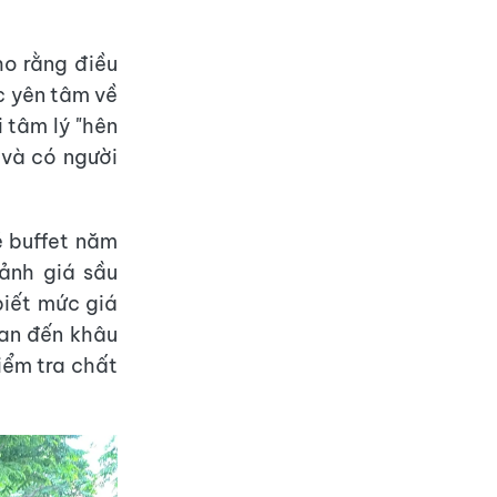
ho rằng điều
c yên tâm về
i tâm lý "hên
 và có người
é buffet năm
ảnh giá sầu
biết mức giá
uan đến khâu
iểm tra chất