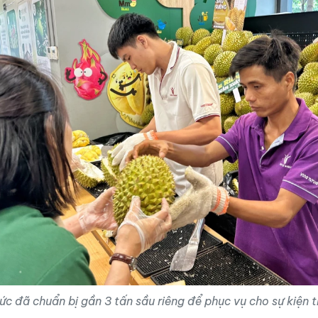
ức đã chuẩn bị gần 3 tấn sầu riêng để phục vụ cho sự kiện 