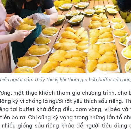
hiều người cảm thấy thú vị khi tham gia bữa buffet sầu riên
ơng, một thực khách tham gia chương trình, cho b
ăng ký vì chồng là người rất yêu thích sầu riêng. T
iêng tại buffet khá đồng đều, cơm vàng, vị béo và
 tiền bỏ ra. Chị cũng kỳ vọng trong những lần tổ ch
 nhiều giống sầu riêng khác để người tiêu dùng 