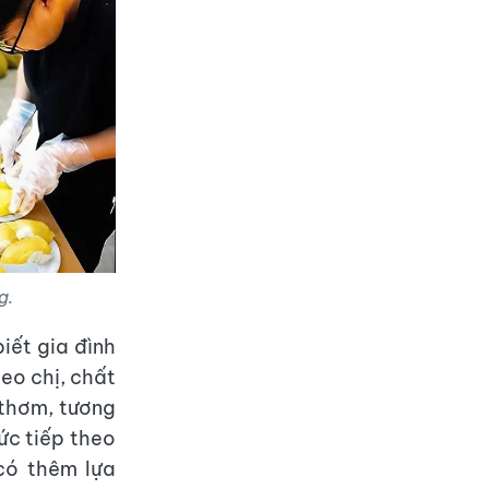
g.
iết gia đình
heo chị, chất
 thơm, tương
ức tiếp theo
có thêm lựa