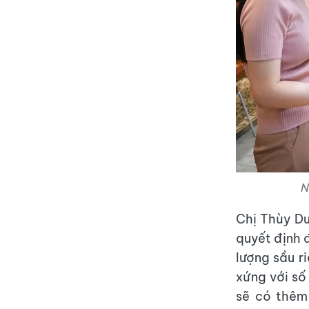
N
Chị Thùy Dư
quyết định đ
lượng sầu r
xứng với số
sẽ có thêm