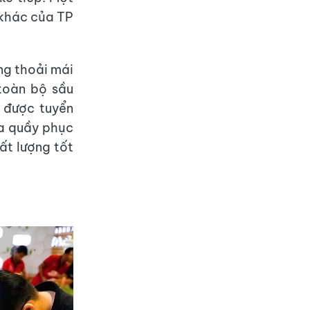
 khác của TP
ng thoải mái
toàn bộ sầu
, được tuyển
ra quầy phục
ất lượng tốt