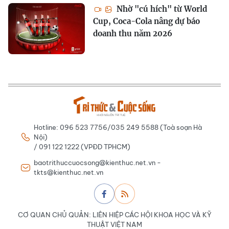
Nhờ "cú hích" từ World
Cup, Coca-Cola nâng dự báo
doanh thu năm 2026
Hotline: 096 523 7756/035 249 5588 (Toà soạn Hà
Nội)
/ 091 122 1222 (VPĐD TPHCM)
baotrithuccuocsong@kienthuc.net.vn -
tkts@kienthuc.net.vn
CƠ QUAN CHỦ QUẢN: LIÊN HIỆP CÁC HỘI KHOA HỌC VÀ KỸ
THUẬT VIỆT NAM