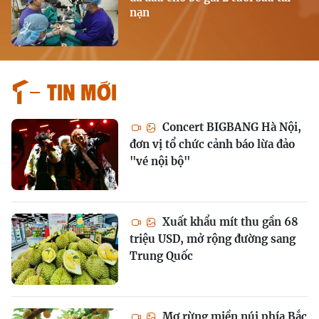
nạn
Tin mới
Concert BIGBANG Hà Nội,
đơn vị tổ chức cảnh báo lừa đảo
"vé nội bộ"
Xuất khẩu mít thu gần 68
triệu USD, mở rộng đường sang
Trung Quốc
Mơ rừng miền núi phía Bắc