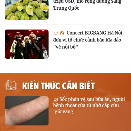
triệu USD, mở rộng đường sang
Trung Quốc
Concert BIGBANG Hà Nội,
đơn vị tổ chức cảnh báo lừa đảo
"vé nội bộ"
KIẾN THỨC CẦN BIẾT
Sốc phản vệ sau bữa ăn, người
bệnh thoát cửa tử nhờ cấp cứu
'giờ vàng'