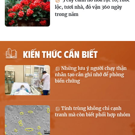
lộc, tươi nhà, đỏ vận 360 ngày
trong năm
KIẾN THỨC CẦN BIẾT
Những lưu ý người chạy thận
nhân tạo cần ghi nhớ để phòng
biến chứng
Tinh trùng không chỉ cạnh
tranh mà còn biết phối hợp nhóm