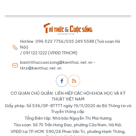
Hotline: 096 523 7756/035 249 5588 (Toà soạn Hà
Nội)
/ 091 122 1222 (VPĐD TPHCM)
baotrithuccuocsong@kienthuc.net.vn -
tkts@kienthuc.net.vn
CƠ QUAN CHỦ QUẢN: LIÊN HIỆP CÁC HỘI KHOA HỌC VÀ KỸ
THUẬT VIỆT NAM
Giấy phép: Số 536/GP-BTTTT ngày 19/11/2020 do Bộ Thông tin và
Truyền thông cấp.
Tổng Biên tập: Nhà báo Nguyễn Thị Mai Hương
Tòa soạn: Số 70 Trần Hưng Đạo, phường Cửa Nam, Hà Nội.
VPĐD tại TP.HCM: 590/24 Phan Văn Trị, phường Hạnh Thông,