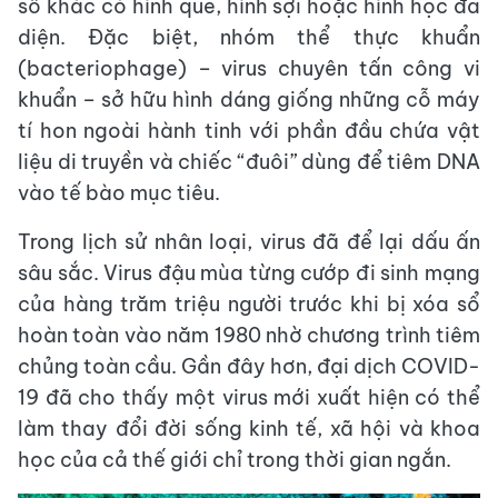
số khác có hình que, hình sợi hoặc hình học đa
diện. Đặc biệt, nhóm thể thực khuẩn
(bacteriophage) – virus chuyên tấn công vi
khuẩn – sở hữu hình dáng giống những cỗ máy
tí hon ngoài hành tinh với phần đầu chứa vật
liệu di truyền và chiếc “đuôi” dùng để tiêm DNA
vào tế bào mục tiêu.
Trong lịch sử nhân loại, virus đã để lại dấu ấn
sâu sắc. Virus đậu mùa từng cướp đi sinh mạng
của hàng trăm triệu người trước khi bị xóa sổ
hoàn toàn vào năm 1980 nhờ chương trình tiêm
chủng toàn cầu. Gần đây hơn, đại dịch COVID-
19 đã cho thấy một virus mới xuất hiện có thể
làm thay đổi đời sống kinh tế, xã hội và khoa
học của cả thế giới chỉ trong thời gian ngắn.