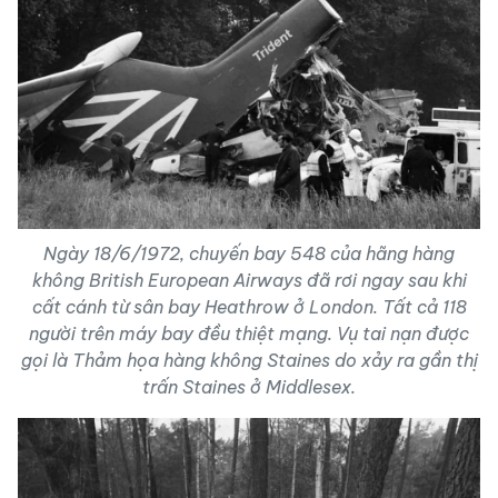
Ngày 18/6/1972, chuyến bay 548 của hãng hàng
không British European Airways đã rơi ngay sau khi
cất cánh từ sân bay Heathrow ở London. Tất cả 118
người trên máy bay đều thiệt mạng. Vụ tai nạn được
gọi là Thảm họa hàng không Staines do xảy ra gần thị
trấn Staines ở Middlesex.