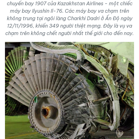
chuyến bay 1907 của Kazakhstan Airlines - một chiếc
máy bay Ilyushin Il-76. Các máy bay va chạm trên
không trung tại ngôi làng Charkhi Dadri ở Ấn Độ ngày
12/11/1996, khiến 349 người thiệt mạng. Đây là vụ va
chạm trên không chết người nhất thế giới cho đến nay.