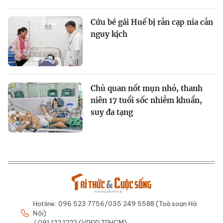
Cứu bé gái Huế bị rắn cạp nia cắn
nguy kịch
Chủ quan nốt mụn nhỏ, thanh
niên 17 tuổi sốc nhiễm khuẩn,
suy đa tạng
Hotline: 096 523 7756/035 249 5588 (Toà soạn Hà
Nội)
/ 091 122 1222 (VPĐD TPHCM)