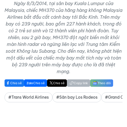
Ngày 8/3/2014, tại sân bay Kuala Lumpur của
Malaysia, chiếc MH370 của hãng hàng không Malaysia
Airlines bắt đầu cất cánh bay tới Bắc Kinh. Trên máy
bay có 239 người, bao gồm 227 hành khách, trong đó
có 2 trẻ sơ sinh và 12 thành viên phi hành đoàn. Tuy
nhiên, sau 2 giờ bay, MH370 đột ngột biến mất khỏi
màn hình radar và ngừng liên lạc với Trung tâm Kiểm
soát Không lưu Subang. Cho đến nay, không phát hiện
một dấu vết của chiếc máy bay mất tích này và toàn
bộ 239 người trên máy bay được cho là đã thiệt
mạng.
Chia sẻ
Chia sẻ
Chia sẻ
Copy link
Theo dõi
#Trans World Airlines
#Sân bay Los Rodeos
#Grand Ca