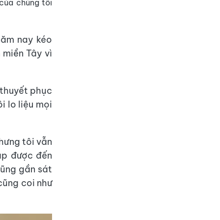
 của chúng tôi
ễ năm nay kéo
 miền Tây vì
 thuyết phục
 lo liệu mọi
nhưng tôi vẫn
sắp được đến
cũng gần sát
cũng coi như