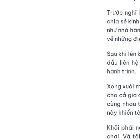
Trước nghỉ 
chia sẻ kin
như nhà hàn
về những đi
Sau khi lên 
đầu liên h
hành trình.
Xong xuôi m
cho cả gia 
cùng nhau 
này khiến tô
Khỏi phải n
chơi. Và tô