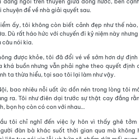
ì đang ngồi trên thuyền giữa dòng nước, bên cạn
i chuyện để về nhà giải quyết sau.
điểm ấy, tôi không còn biết cảnh đẹp như thế nào,
ữa. Dù rất háo hức với chuyến đi kỷ niệm này nhưng
 câu nói kia.
hông được khỏe, tôi đã đổi vé về sớm hơn dự định
ra khá buồn nhưng vẫn phải nghe theo quyết định
nh ta thừa hiểu, tại sao tôi lại làm như vậy.
ội, bao nhiêu nỗi uất ức dồn nén trong lòng tôi 
ng ra. Tôi như điên dại trước sự thật cay đắng rằ
nh, bọn họ còn có con với nhau…
ầu tôi chỉ nghĩ đến việc ly hôn vì thấy ghê tở
người đàn bà khác suốt thời gian qua mà không h