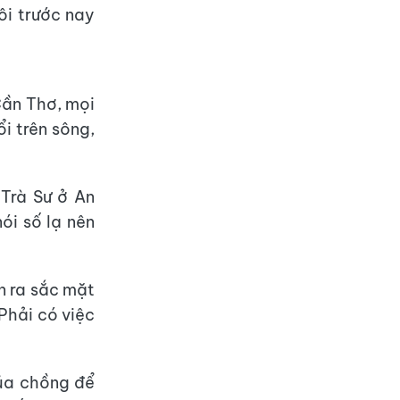
ôi trước nay
Cần Thơ, mọi
ổi trên sông,
Trà Sư ở An
ói số lạ nên
n ra sắc mặt
Phải có việc
của chồng để