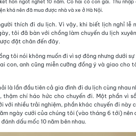
kết hôn ngót nghét 10 năm. Có hai cô con gái. Thu nhập
ện khá nên đã mua được nhà và xe ở Hà Nội.
gười thích đi du lịch. Vì vậy, khi biết lịch nghỉ l
gày, tôi đã bàn với chồng làm chuyến du lịch xuyên
ược đặt chân đến đây.
ồng tôi nói không muốn đi vì sợ đông nhưng dưới sự
hai con, anh cũng miễn cưỡng đồng ý và giao cho tôi
i là lần đầu tiên cả gia đình đi du lịch cùng nhau 
i, thậm chí háo hức cho chuyến đi. Một phần vì 
i với nhiều trải nghiệm, phần khác chuyến đi này 
năm ngày cưới của chúng tôi (vào tháng 6 tới) nên 
i đánh dấu mốc 10 năm bên nhau.