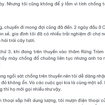
ày. Nhưng tôi cũng không để ý lắm vì tính chồng t
g, chuyến đi mong đợi cũng đã đến. 2 ngày đầu ở 
n sẻ, gia đình tôi đã có nhiều trải nghiệm đi chợ n
 hái trái cây tươi.
thứ 3, khi đang trên thuyền vào thăm Rừng Tràm 
thấy máy chồng đổ chuông liên tục nhưng anh ta n
.
đang ngồi sát chồng trên thuyền nên tôi dễ dàng nhậ
ì đó không ổn. Và các cuộc gọi kia là cùng một số. 
g thì họ mới gọi nhiều như vậy.
n thoại sắp hết dung lượng, tôi mượn điện thoại 