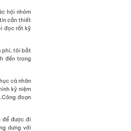
các hội nhóm
in cần thiết
i đọc rất kỹ
 phí, tôi bắt
h đến trong
phục cá nhân
hình kỷ niệm
n…Công đoạn
ễ để được đi
ửng dưng với