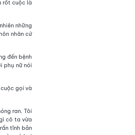
 rốt cuộc là
 nhiên những
 hôn nhân cứ
ang đến bệnh
i phụ nữ nói
t cuộc gọi và
nóng ran. Tôi
gì cô ta vừa
trấn tĩnh bản