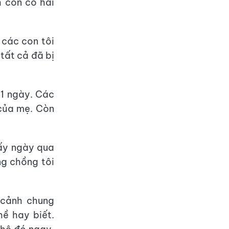
h còn có hai
 các con tôi
 tất cả đã bị
 1 ngày. Các
 của mẹ. Còn
mấy ngày qua
ng chồng tôi
m cảnh chung
ề hay biết.