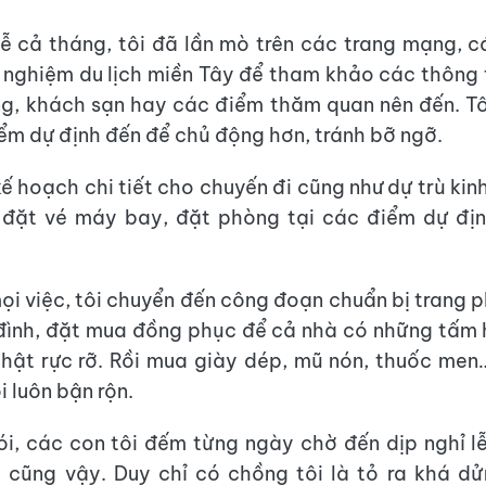
lễ cả tháng, tôi đã lần mò trên các trang mạng, 
h nghiệm du lịch miền Tây để tham khảo các thông t
g, khách sạn hay các điểm thăm quan nên đến. Tô
ểm dự định đến để chủ động hơn, tránh bỡ ngỡ.
kế hoạch chi tiết cho chuyến đi cũng như dự trù kinh
ệ đặt vé máy bay, đặt phòng tại các điểm dự địn
ọi việc, tôi chuyển đến công đoạn chuẩn bị trang 
đình, đặt mua đồng phục để cả nhà có những tấm 
thật rực rỡ. Rồi mua giày dép, mũ nón, thuốc me
i luôn bận rộn.
ói, các con tôi đếm từng ngày chờ đến dịp nghỉ l
i cũng vậy. Duy chỉ có chồng tôi là tỏ ra khá d