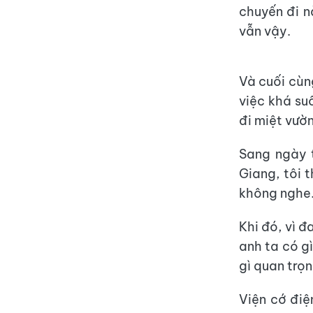
chuyến đi n
vẫn vậy.
Và cuối cùn
việc khá suô
đi miệt vườn
Sang ngày 
Giang, tôi 
không nghe
Khi đó, vì 
anh ta có g
gì quan trọn
Viện cớ điệ