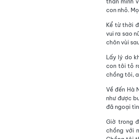
thân mình v
con nhỏ. Mọ
Kể từ thời 
vui ra sao n
chôn vùi sau
Lấy lý do k
con tôi tỏ 
chồng tôi, a
Về đến Hà N
như được bu
đã ngoại tì
Giờ trong đ
chồng với 