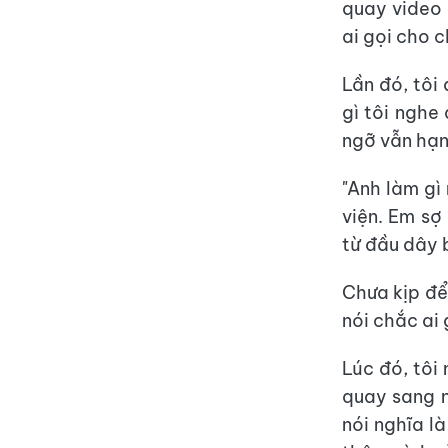
quay video 
ai gọi cho c
Lần đó, tôi
gì tôi nghe
ngỡ vẫn hạn
"Anh làm gì
viện. Em sợ
từ đầu dây 
Chưa kịp để 
nói chắc ai 
Lúc đó, tôi 
quay sang n
nói nghĩa là