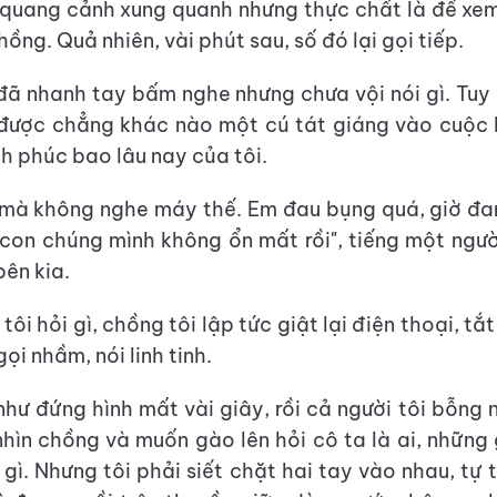
quang cảnh xung quanh nhưng thực chất là để xem
hồng. Quả nhiên, vài phút sau, số đó lại gọi tiếp.
 đã nhanh tay bấm nghe nhưng chưa vội nói gì. Tuy
 được chẳng khác nào một cú tát giáng vào cuộc
h phúc bao lâu nay của tôi.
 mà không nghe máy thế. Em đau bụng quá, giờ đ
 con chúng mình không ổn mất rồi", tiếng một ngườ
bên kia.
tôi hỏi gì, chồng tôi lập tức giật lại điện thoại, tắ
gọi nhầm, nói linh tinh.
như đứng hình mất vài giây, rồi cả người tôi bỗng 
hìn chồng và muốn gào lên hỏi cô ta là ai, những 
 gì. Nhưng tôi phải siết chặt hai tay vào nhau, tự 