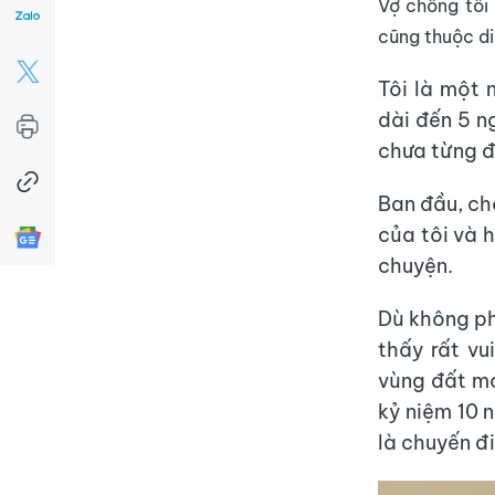
Vợ chồng tôi 
cũng thuộc di
Tôi là một n
dài đến 5 n
chưa từng đ
Ban đầu, ch
của tôi và 
chuyện.
Dù không phả
thấy rất vu
vùng đất mớ
kỷ niệm 10 
là chuyến đ