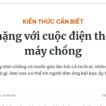
KIẾN THỨC CẦN BIẾT
ặng với cuộc điện th
máy chồng
 nhìn chồng và muốn gào lên hỏi cô ta là ai, nhữn
là gì, làm sao có thể tin người đàn ông bội bạc ấ
 và Xã Hội
06