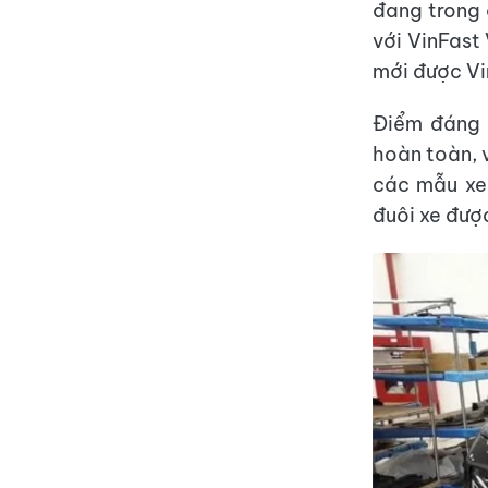
đang trong 
với VinFast
mới được Vi
Điểm đáng c
hoàn toàn, v
các mẫu xe 
đuôi xe đượ