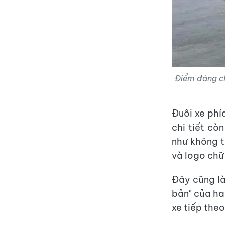
Điểm đáng ch
Đuôi xe phí
chi tiết cò
như không t
và logo chữ
Đây cũng là
bản" của ha
xe tiếp the