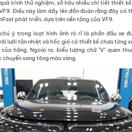
quá trình thử nghiệm, sở hữu nhiều chi tiết thiết k
 VF9. Điều này làm dấy lên đồn đoán rằng đây có t
nFast phát triển, dựa trên nền tảng của VF9.
hú ý trong loạt hình ảnh rò rỉ là phần đầu xe 
ới lưới tản nhiệt và hốc gió có thiết kế chưa từng x
của hãng. Ngoài ra, biểu tượng chữ "V" quen th
c chuyển sang tông màu vàng.