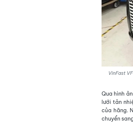
VinFast VF
Qua hình ản
lưới tản nh
của hãng. N
chuyển san