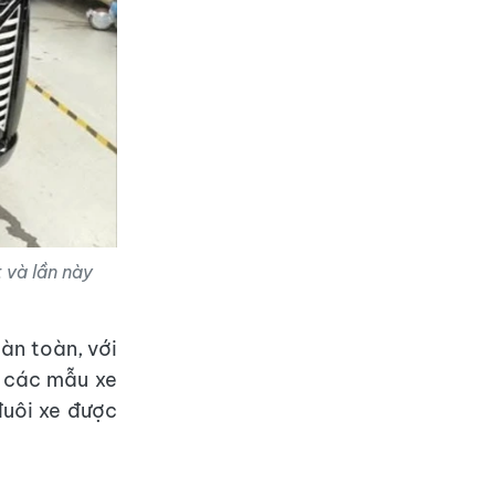
 và lần này
àn toàn, với
n các mẫu xe
đuôi xe được