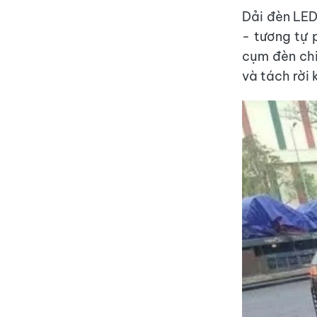
Dải đèn LED
- tương tự 
cụm đèn ch
và tách rời