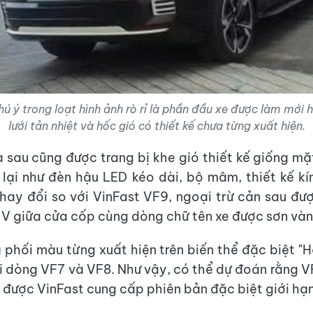
ú ý trong loạt hình ảnh rò rỉ là phần đầu xe được làm mới h
lưới tản nhiệt và hốc gió có thiết kế chưa từng xuất hiện.
a sau cũng được trang bị khe gió thiết kế giống mặ
n lại như đèn hậu LED kéo dài, bộ mâm, thiết kế k
hay đổi so với VinFast VF9, ngoại trừ cản sau đượ
 V giữa cửa cốp cùng dòng chữ tên xe được sơn vàn
 phối màu từng xuất hiện trên biến thể đặc biệt "
i dòng VF7 và VF8. Như vậy, có thể dự đoán rằng V
o được VinFast cung cấp phiên bản đặc biệt giới hạn