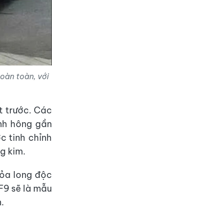
oàn toàn, với
t trước. Các
ính hông gần
c tinh chỉnh
g kim.
Hỏa long độc
F9 sẽ là mẫu
.