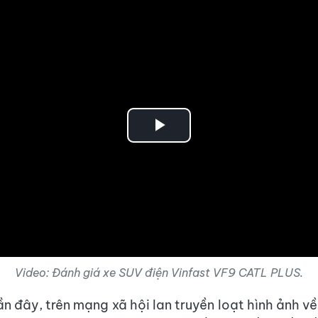
Play
Video
Video: Đánh giá xe SUV điện Vinfast VF9 CATL PLUS.
ần đây, trên mạng xã hội lan truyền loạt hình ảnh v