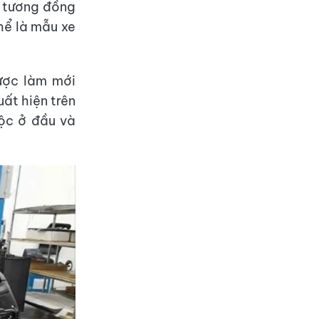
ế tương đồng
hể là mẫu xe
được làm mới
uất hiện trên
uộc ở đầu và