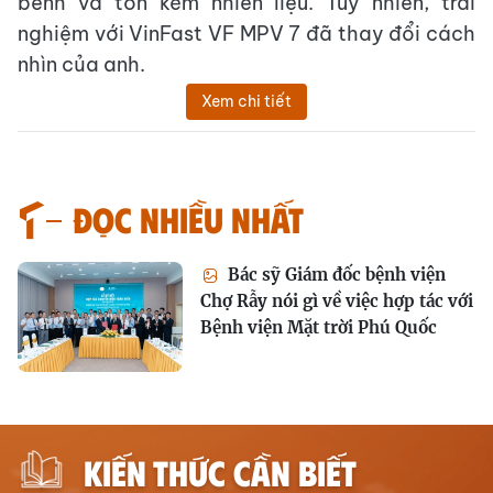
bềnh và tốn kém nhiên liệu. Tuy nhiên, trải
nghiệm với VinFast VF MPV 7 đã thay đổi cách
nhìn của anh.
Xem chi tiết
Đọc nhiều nhất
Bác sỹ Giám đốc bệnh viện
Chợ Rẫy nói gì về việc hợp tác với
Bệnh viện Mặt trời Phú Quốc
KIẾN THỨC CẦN BIẾT