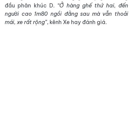
đầu phân khúc D.
“
Ở hàng ghế thứ hai, đ
ến
người cao
1m80
ngồi đằng sau mà vẫn thoải
mái, xe rất rộng”
, kênh Xe hay đánh giá.