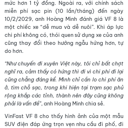
mức hơn 1 tỷ đồng. Ngoài ra, với chính sách
miễn phí sạc pin (10 lần/tháng) đến ngày
10/2/2029, anh Hoàng Minh đánh giá VF 8 là
một chiếc xe “dễ mua và dễ nuôi”. Khi áp lực
chi phí không có, thói quen sử dụng xe của anh
cũng thay đổi theo hướng ngẫu hứng hơn, tự
do hơn.
“Như chuyến đi xuyên Việt này, tôi chỉ bất chợt
nghĩ ra, cảm thấy có hứng thì đi vì chi phí đi lại
cũng chẳng đáng kể. Mình chỉ cần lo chi phí ăn
ở, tìm chỗ sạc, trong
khi
hiện
tại
trạm sạc phủ
rộng khắp
các tỉnh, thành
nên đây cũng không
phải là vấn đề”
, anh Hoàng Minh chia sẻ.
VinFast VF 8 cho thấy hình ảnh của một mẫu
SUV điện đáp ứng trọn vẹn nhu cầu đi phố, đi