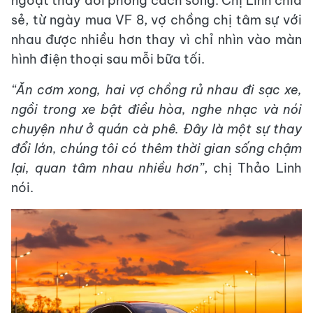
ngoặt thay đổi phong cách sống. Chị Linh chia
sẻ, từ ngày mua VF 8, vợ chồng chị tâm sự với
nhau được nhiều hơn thay vì chỉ nhìn vào màn
hình điện thoại sau mỗi bữa tối.
“Ăn cơm xong, hai vợ chồng rủ nhau đi sạc xe,
ngồi trong xe bật điều hòa
, nghe nhạc
và nói
chuyện như ở quán cà phê.
Đây là một sự thay
đổi lớn
, chúng tôi có thêm thời gian sống chậm
lại, quan tâm nhau nhiều hơn”
, chị Thảo Linh
nói.