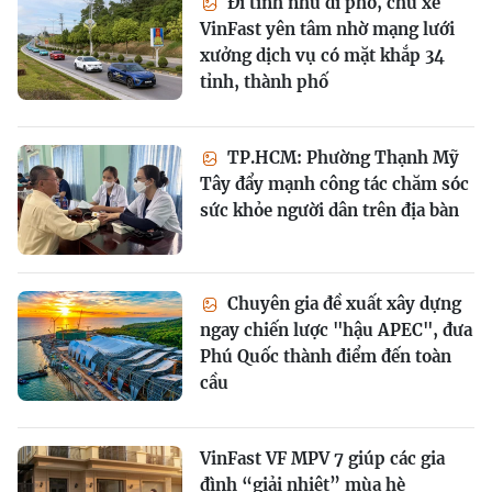
Đi tỉnh như đi phố, chủ xe
VinFast yên tâm nhờ mạng lưới
xưởng dịch vụ có mặt khắp 34
tỉnh, thành phố
TP.HCM: Phường Thạnh Mỹ
Tây đẩy mạnh công tác chăm sóc
sức khỏe người dân trên địa bàn
Chuyên gia đề xuất xây dựng
ngay chiến lược "hậu APEC", đưa
Phú Quốc thành điểm đến toàn
cầu
VinFast VF MPV 7 giúp các gia
đình “giải nhiệt” mùa hè