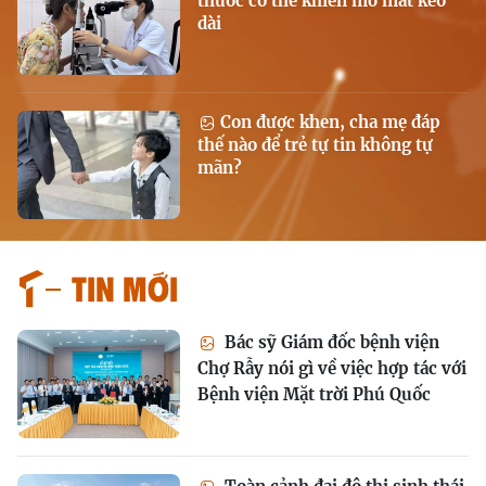
thuốc có thể khiến mờ mắt kéo
dài
Con được khen, cha mẹ đáp
thế nào để trẻ tự tin không tự
mãn?
Tin mới
Bác sỹ Giám đốc bệnh viện
Chợ Rẫy nói gì về việc hợp tác với
Bệnh viện Mặt trời Phú Quốc