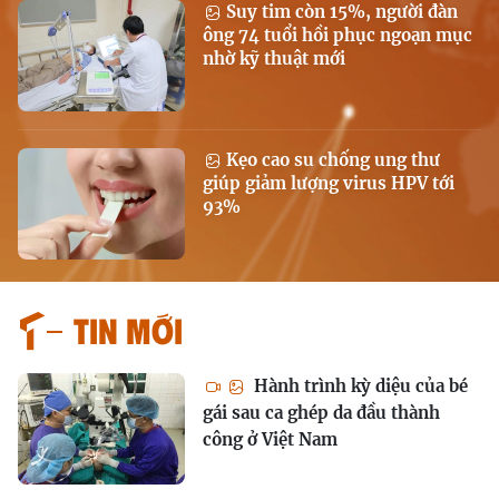
Suy tim còn 15%, người đàn
ông 74 tuổi hồi phục ngoạn mục
nhờ kỹ thuật mới
Kẹo cao su chống ung thư
giúp giảm lượng virus HPV tới
93%
Tin mới
Hành trình kỳ diệu của bé
gái sau ca ghép da đầu thành
công ở Việt Nam