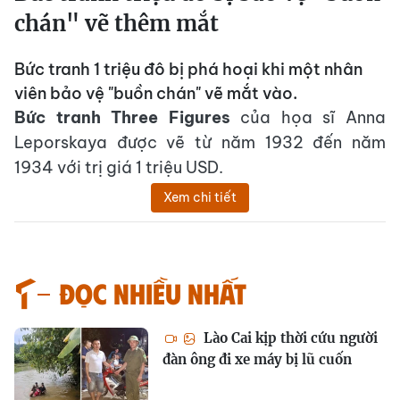
chán" vẽ thêm mắt
Bức tranh 1 triệu đô bị phá hoại khi một nhân
viên bảo vệ "buồn chán" vẽ mắt vào.
Bức tranh Three Figures
của họa sĩ Anna
Leporskaya được vẽ từ năm 1932 đến năm
1934 với trị giá 1 triệu USD.
Xem chi tiết
Đọc nhiều nhất
Lào Cai kịp thời cứu người
đàn ông đi xe máy bị lũ cuốn