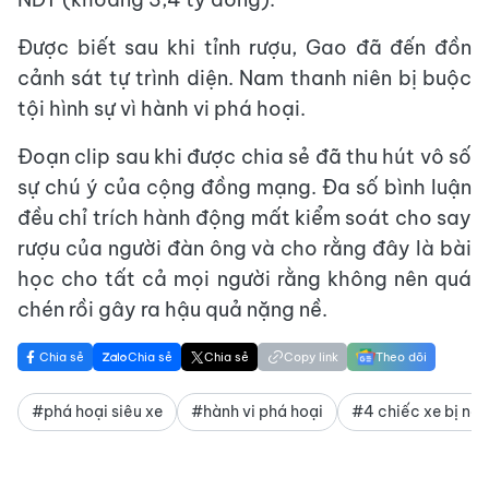
Được biết sau khi tỉnh rượu, Gao đã đến đồn
cảnh sát tự trình diện. Nam thanh niên bị buộc
tội hình sự vì hành vi phá hoại.
Đoạn clip sau khi được chia sẻ đã thu hút vô số
sự chú ý của cộng đồng mạng. Đa số bình luận
đều chỉ trích hành động mất kiểm soát cho say
rượu của người đàn ông và cho rằng đây là bài
học cho tất cả mọi người rằng không nên quá
chén rồi gây ra hậu quả nặng nề.
Chia sẻ
Chia sẻ
Chia sẻ
Copy link
Theo dõi
#phá hoại siêu xe
#hành vi phá hoại
#4 chiếc xe bị na