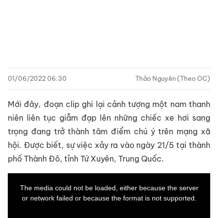
01/06/2022 06:30
Thảo Nguyên (Theo OC)
Mới đây, đoạn clip ghi lại cảnh tượng một nam thanh
niên liên tục giẫm đạp lên những chiếc xe hơi sang
trọng đang trở thành tâm điểm chú ý trên mạng xã
hội. Được biết, sự việc xảy ra vào ngày 21/5 tại thành
phố Thành Đô, tỉnh Tứ Xuyên, Trung Quốc.
This
is
a
The media could not be loaded, either because the server
modal
window.
or network failed or because the format is not supported.