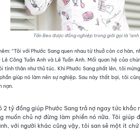
Tấn Beo được đồng nghiệp trong giới gọi là "anh
hêm: “Tôi với Phước Sang quen nhau từ thuở còn cơ hàn, 
 Lê Công Tuấn Anh và Lê Tuấn Anh. Mối quan hệ của chún
ói tình thân như thủ túc. Khi Phước Sang phất lên, tôi mừng
phần giúp nó làm nên sự nghiệp. Sau này thất bại, tôi cũn
n nạn.
ó 2 tỷ đồng giúp Phước Sang trả nợ ngay tức khắc n
g muốn chủ nợ đừng làm phiền nó nữa. Tôi giúp đ
nh, với người khác cũng vậy, tôi san sẻ một ít ch