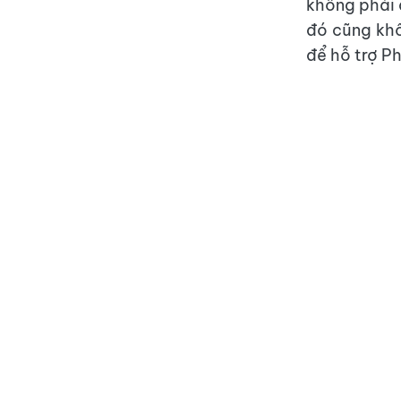
không phải 
đó cũng khô
để hỗ trợ P