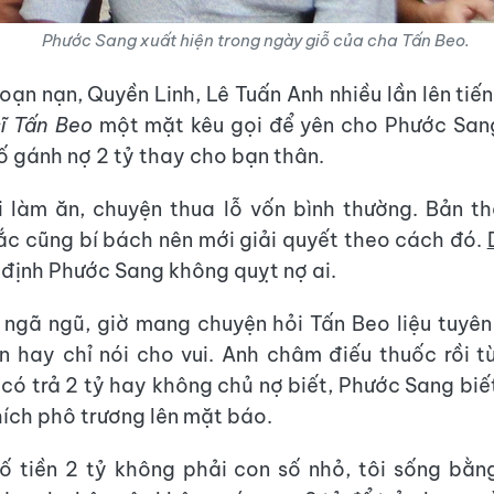
Phước Sang xuất hiện trong ngày giỗ của cha Tấn Beo.
oạn nạn, Quyền Linh, Lê Tuấn Anh nhiều lần lên tiến
ĩ Tấn Beo
một mặt kêu gọi để yên cho Phước Sang
ố gánh nợ 2 tỷ thay cho bạn thân.
i làm ăn, chuyện thua lỗ vốn bình thường. Bản t
ắc cũng bí bách nên mới giải quyết theo cách đó.
định Phước Sang không quỵt nợ ai.
 ngã ngũ, giờ mang chuyện hỏi Tấn Beo liệu tuyê
n hay chỉ nói cho vui. Anh châm điếu thuốc rồi từ 
có trả 2 tỷ hay không chủ nợ biết, Phước Sang biết
hích phô trương lên mặt báo.
số tiền 2 tỷ không phải con số nhỏ, tôi sống bằn