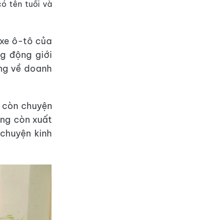
có tên tuổi và
xe ô-tô của
g động giới
ng về doanh
, còn chuyện
ông còn xuất
 chuyện kinh