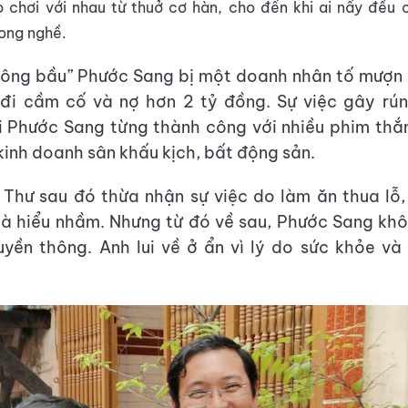
ọ chơi với nhau từ thuở cơ hàn, cho đến khi ai nấy đều 
ong nghề.
“ông bầu” Phước Sang bị một doanh nhân tố mượn 
đi cầm cố và nợ hơn 2 tỷ đồng. Sự việc gây rún
i Phước Sang từng thành công với nhiều phim thắ
 kinh doanh sân khấu kịch, bất động sản.
Thư sau đó thừa nhận sự việc do làm ăn thua lỗ
là hiểu nhầm. Nhưng từ đó về sau, Phước Sang kh
ruyền thông. Anh lui về ở ẩn vì lý do sức khỏe và