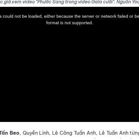
c giả xem video "Phước Sang trong video Gala cười". Nguồn Yo
 could not be loaded, either because the server or network failed or b
format is not supported.
Tấn Beo
, Quyền Linh, Lê Công Tuấn Anh, Lê Tuấn Anh từn