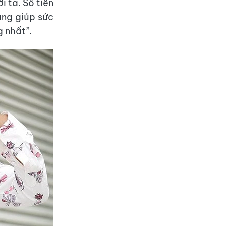
 ta. Số tiền
ùng giúp sức
 nhất”.