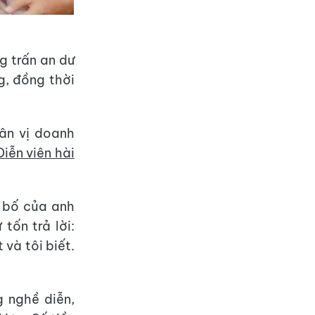
g trấn an dư
, đồng thời
hân vị doanh
Diễn viên hài
n bố của anh
tốn trả lời:
 và tôi biết.
g nghề diễn,