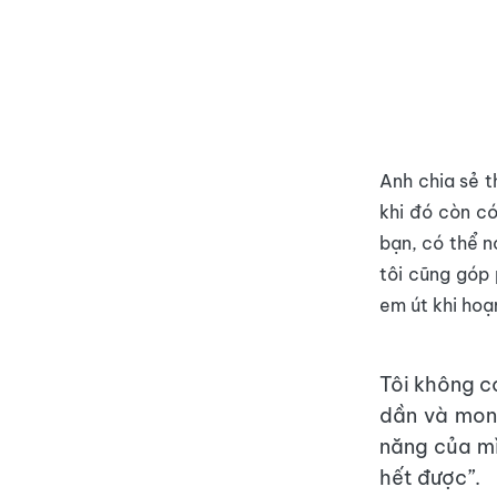
Anh chia sẻ t
khi đó còn có
bạn, có thể n
tôi cũng góp 
em út khi hoạ
Tôi không c
dần và mon
năng của mì
hết được”.