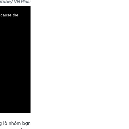
utube/ VN Plus:
ecause the
g là nhóm bạn