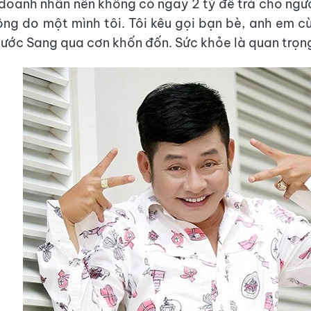
doanh nhân nên không có ngay 2 tỷ để trả cho người
ng do một mình tôi. Tôi kêu gọi bạn bè, anh em c
hước Sang qua cơn khốn đốn. Sức khỏe là quan trọng