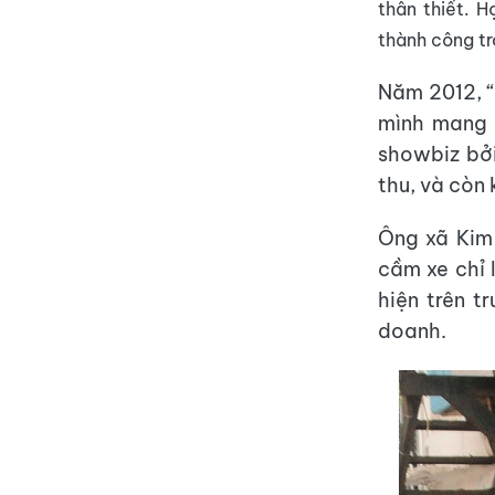
thân thiết. H
thành công tr
Năm 2012, 
mình mang 
showbiz bở
thu, và còn
Ông xã Kim 
cầm xe chỉ 
hiện trên t
doanh.