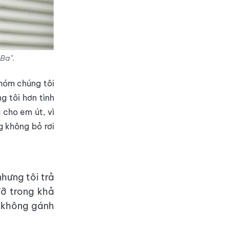
 Ba".
nhóm chúng tôi
g tôi hơn tình
 cho em út, vì
g không bỏ rơi
hưng tôi trả
ỡ trong khả
ứ không gánh