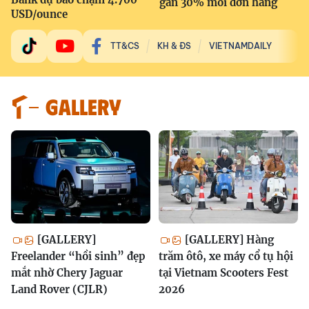
gần 30% mỗi đơn hàng
USD/ounce
TT&CS
KH & ĐS
VIETNAMDAILY
GALLERY
[GALLERY]
[GALLERY] Hàng
Freelander “hồi sinh” đẹp
trăm ôtô, xe máy cổ tụ hội
mắt nhờ Chery Jaguar
tại Vietnam Scooters Fest
Land Rover (CJLR)
2026