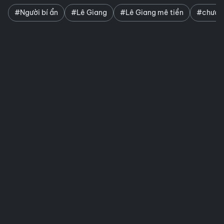
#Người bí ẩn
#Lê Giang
#Lê Giang mê tiền
#chương