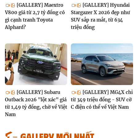
[GALLERY] Maextro
[GALLERY] Hyundai
V800 giá từ 2,7 tỷ đồng có
Stargazer X 2026 đẹp như
gì cạnh tranh Toyota
SUV sắp ra mắt, từ 634
Alphard?
triệu đồng
[GALLERY] Subaru
[GALLERY] MG4X chỉ
Outback 2026 "lột xác" giá
từ 349 triệu đồng - SUV cỡ
từ 1,49 tỷ đồng, chờ về Việt
C điện có thể về Việt Nam
Nam
GALLERY MỚI NHẤT