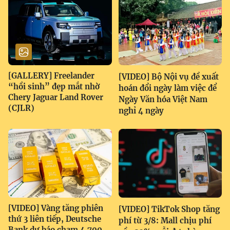
[GALLERY] Freelander
[VIDEO] Bộ Nội vụ đề xuất
“hồi sinh” đẹp mắt nhờ
hoán đổi ngày làm việc để
Chery Jaguar Land Rover
Ngày Văn hóa Việt Nam
(CJLR)
nghỉ 4 ngày
[VIDEO] Vàng tăng phiên
[VIDEO] TikTok Shop tăng
thứ 3 liên tiếp, Deutsche
phí từ 3/8: Mall chịu phí
Bank dự báo chạm 4.700