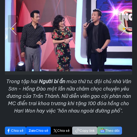
Trong tập hai
Người bí ẩn
mùa thứ tư, đội chủ nhà Vân
Sơn - Hồng Đào một lần nữa châm chọc chuyện yêu
đương của Trấn Thành. Nữ diễn viên gạo cội phàn nàn
MC điển trai khoa trương khi tặng 100 đóa hồng cho
Hari Won hay việc "hôn nhau ngoài đường phố".
Chia sẻ
Chia sẻ
Chia sẻ
Copy link
Theo dõi