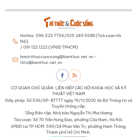
Hotline: 096 523 7756/035 249 5588 (Toà soạn Hà
Nội)
/ 091 122 1222 (VPĐD TPHCM)
baotrithuccuocsong@kienthuc.net.vn -
tkts@kienthuc.net.vn
CƠ QUAN CHỦ QUẢN: LIÊN HIỆP CÁC HỘI KHOA HỌC VÀ KỸ
THUẬT VIỆT NAM
Giấy phép: Số 536/GP-BTTTT ngày 19/11/2020 do Bộ Thông tin và
Truyền thông cấp.
Tổng Biên tập: Nhà báo Nguyễn Thị Mai Hương
Tòa soạn: Số 70 Trần Hưng Đạo, phường Cửa Nam, Hà Nội.
VPĐD tại TP.HCM: 590/24 Phan Văn Trị, phường Hạnh Thông,
Thành phố Hồ Chí Minh.