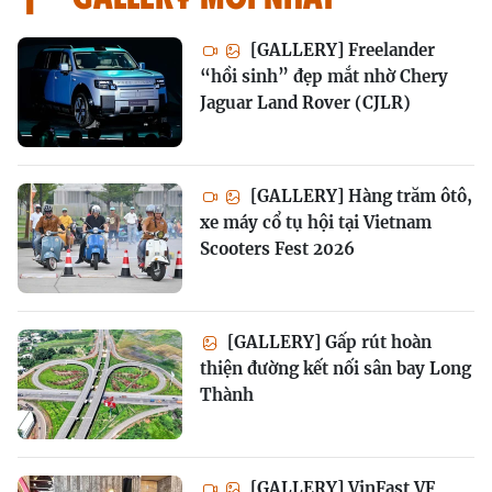
[GALLERY] Freelander
“hồi sinh” đẹp mắt nhờ Chery
Jaguar Land Rover (CJLR)
[GALLERY] Hàng trăm ôtô,
xe máy cổ tụ hội tại Vietnam
Scooters Fest 2026
[GALLERY] Gấp rút hoàn
thiện đường kết nối sân bay Long
Thành
[GALLERY] VinFast VF