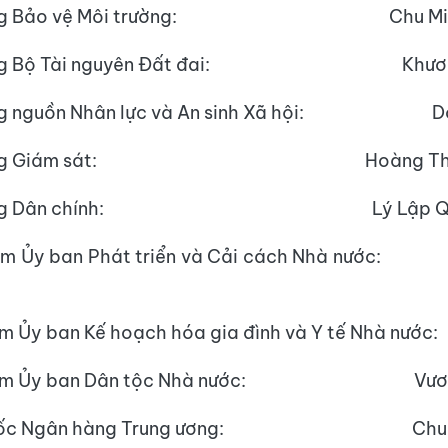
ưởng Bảo vệ Môi trường: Chu Minh
ởng Bộ Tài nguyên Đất đai: Khương 
ng nguồn Nhân lực và An sinh Xã hội: Do
rưởng Giám sát: Hoàng Thụ 
rưởng Dân chính: Lý Lập Q
ệm Ủy ban Phát triển và Cải cách Nhà nước
m Ủy ban Kế hoạch hóa gia đình và Y tế Nhà nướ
iệm Ủy ban Dân tộc Nhà nước: Vương 
 đốc Ngân hàng Trung ương: Chu Ti