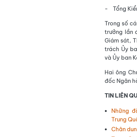
- Tổng
Trong số cá
trưởng lần 
Giám sát, T
trách Ủy ba
và Ủy ban K
Hai ông Ch
đốc Ngân hà
TIN LIÊN Q
Những đ
Trung Qu
Chân dun