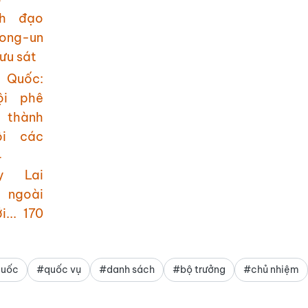
nh đạo
ng-un
ưu sát
y Lai
 ngoài
i... 170
Quốc
#quốc vụ
#danh sách
#bộ trưởng
#chủ nhiệm