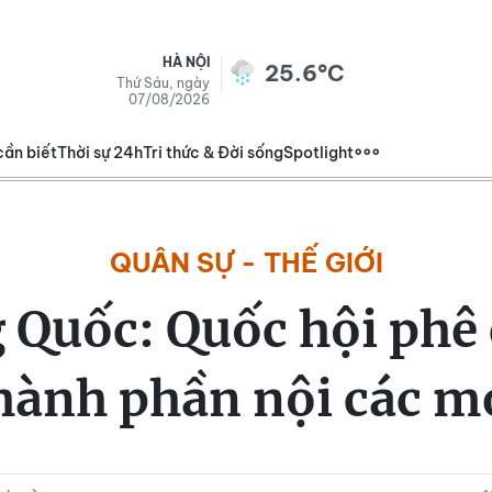
HÀ NỘI
25.6°C
Thứ Sáu, ngày
07/08/2026
cần biết
Thời sự 24h
Tri thức & Đời sống
Spotlight
QUÂN SỰ - THẾ GIỚI
 Quốc: Quốc hội phê
hành phần nội các m