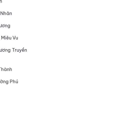
h
hân
ơng
Miêu Vu
g Truyền
ành
g Phú