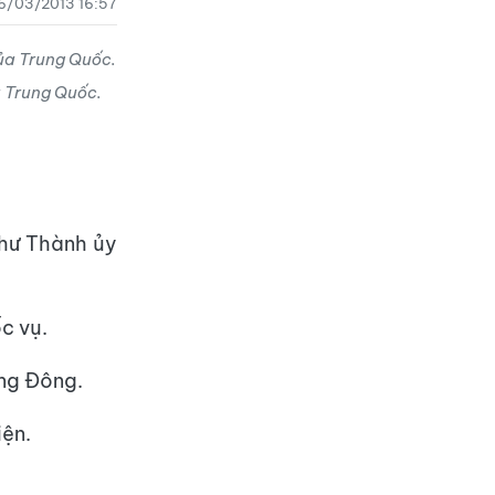
6/03/2013 16:57
a Trung Quốc.
thư Thành ủy
c vụ.
ảng Đông.
iện.