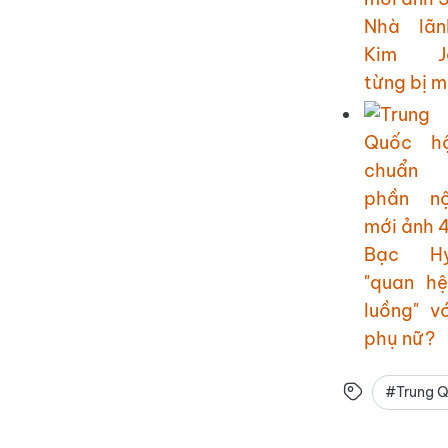
Nhà lã
Kim Jo
từng bị m
Bạc H
"quan hệ
luồng" vớ
phụ nữ?
#Trung 