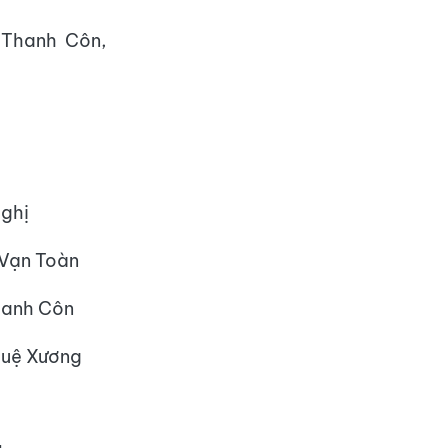
 Thanh Côn,
hị
 Toàn
h Côn
 Xương