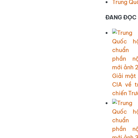
Trung Quố
ĐANG ĐỌC 
Giải mật 
CIA về t
chiến Tr