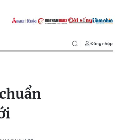
Đăng nhập
 chuẩn
ới