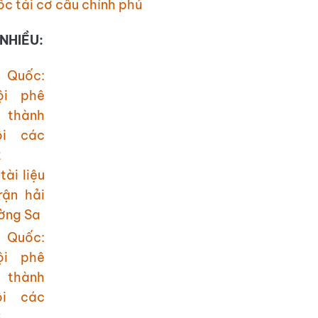
c tái cơ cấu chính phủ
NHIỀU:
tài liệu
rận hải
ường Sa