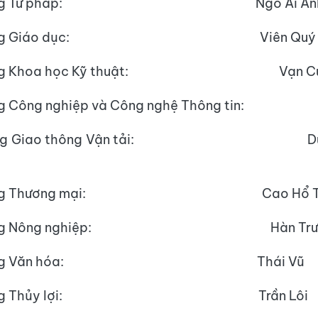
trưởng Tư pháp: Ngô Ái An
rưởng Giáo dục: Viên Quý N
ưởng Khoa học Kỹ thuật: Vạn Cư
ng Công nghiệp và Công nghệ Thông tin: 
ưởng Giao thông Vận tải: Dươn
rưởng Thương mại: Cao Hổ Th
rưởng Nông nghiệp: Hàn Trườn
trưởng Văn hóa: Thái Vũ
trưởng Thủy lợi: Trần Lôi