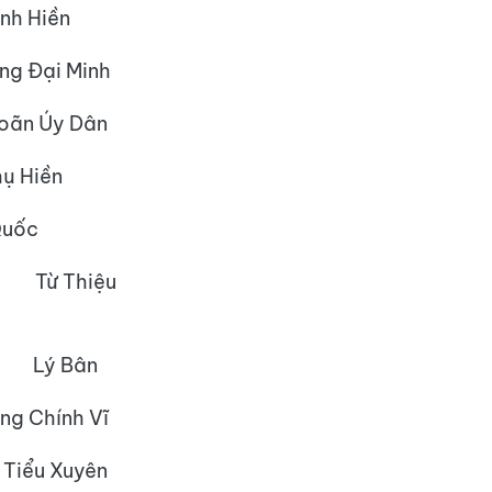
 Hiền
Đại Minh
ãn Úy Dân
Hiền
uốc
: Từ Thiệu
c: Lý Bân
Chính Vĩ
ểu Xuyên