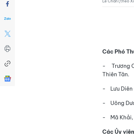
Lê Chân (theo X
Các Phó Th
- Trương Ca
Thiên Tân.
- Lưu Diên 
- Uông Dươn
- Mã Khải, 
Các Ủy viên