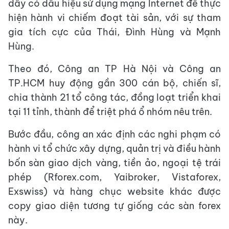
dây có dấu hiệu sử dụng mạng Internet để thực
hiện hành vi chiếm đoạt tài sản, với sự tham
gia tích cực của Thái, Đình Hùng và Mạnh
Hùng.
Theo đó, Công an TP Hà Nội và Công an
TP.HCM huy động gần 300 cán bộ, chiến sĩ,
chia thành 21 tổ công tác, đồng loạt triển khai
tại 11 tỉnh, thành để triệt phá ổ nhóm nêu trên.
Bước đầu, công an xác định các nghi phạm có
hành vi tổ chức xây dựng, quản trị và điều hành
bốn sàn giao dịch vàng, tiền ảo, ngoại tệ trái
phép (Rforex.com, Yaibroker, Vistaforex,
Exswiss) và hàng chục website khác được
copy giao diện tương tự giống các sàn forex
này.