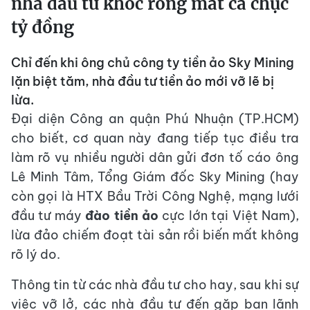
nhà đầu tư khóc ròng mất cả chục
tỷ đồng
Chỉ đến khi ông chủ công ty tiền ảo Sky Mining
lặn biệt tăm, nhà đầu tư tiền ảo mới vỡ lẽ bị
lừa.
Đại diện Công an quận Phú Nhuận (TP.HCM)
cho biết, cơ quan này đang tiếp tục điều tra
làm rõ vụ nhiều người dân gửi đơn tố cáo ông
Lê Minh Tâm, Tổng Giám đốc Sky Mining (hay
còn gọi là HTX Bầu Trời Công Nghệ, mạng lưới
đầu tư máy
đào tiền ảo
cực lớn tại Việt Nam),
lừa đảo chiếm đoạt tài sản rồi biến mất không
rõ lý do.
Thông tin từ các nhà đầu tư cho hay, sau khi sự
việc vỡ lở, các nhà đầu tư đến gặp ban lãnh