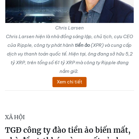
Chris Larsen
Chris Larsen hiện là nhà đồng sáng lập, chủ tịch, cựu CEO
của Ripple, công ty phát hành
tiền ảo
(XPR) và cung cấp
dịch vụ thanh toán quốc tế. Hiện tại, ông đang sở hữu 5,2
tỷ XRP, trên tổng số 61 tỷ XRP mà công ty Ripple đang
nắm giữ.
Xem chi tiết
XÃ HỘI
TGĐ công ty đào tiền ảo biến mất,