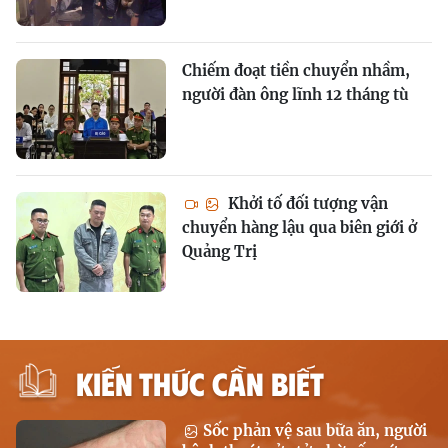
Chiếm đoạt tiền chuyển nhầm,
người đàn ông lĩnh 12 tháng tù
Khởi tố đối tượng vận
chuyển hàng lậu qua biên giới ở
Quảng Trị
KIẾN THỨC CẦN BIẾT
Sốc phản vệ sau bữa ăn, người