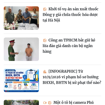
Khởi tố vụ án sản xuất thuốc
Đông y giả chứa thuốc hóa dược
tại Hà Nội
Công an TPHCM bắt giữ kẻ
lừa đảo giả danh cán bộ ngân
hàng
[INFOGRAPHIC] Từ
10/9/2026 vi phạm hồ sơ hưởng
BHXH, BHTN bị xử phạt thế nào?
Một ô tô bị camera Phú