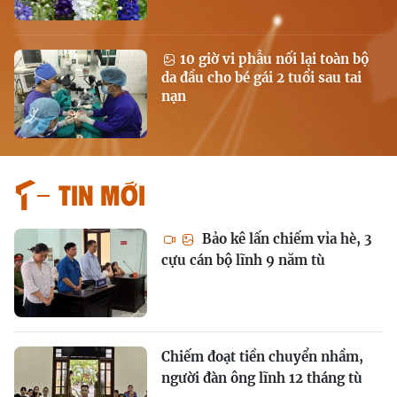
10 giờ vi phẫu nối lại toàn bộ
da đầu cho bé gái 2 tuổi sau tai
nạn
Tin mới
Bảo kê lấn chiếm vỉa hè, 3
cựu cán bộ lĩnh 9 năm tù
Chiếm đoạt tiền chuyển nhầm,
người đàn ông lĩnh 12 tháng tù