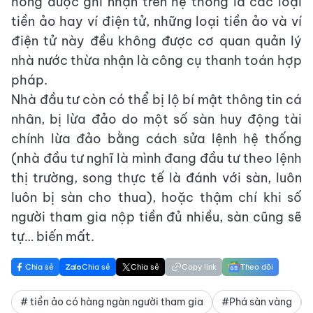
hồng được ghi nhận trên hệ thống là các loại
tiền ảo hay ví điện tử, những loại tiền ảo và ví
điện tử này đều không được cơ quan quản lý
nhà nước thừa nhận là công cụ thanh toán hợp
pháp.
Nhà đầu tư còn có thể bị lộ bí mật thông tin cá
nhân, bị lừa đảo do một số sàn huy động tài
chính lừa đảo bằng cách sửa lệnh hệ thống
(nhà đầu tư nghĩ là mình đang đầu tư theo lệnh
thị trường, song thực tế là đánh với sàn, luôn
luôn bị sàn cho thua), hoặc thậm chí khi số
người tham gia nộp tiền đủ nhiều, sàn cũng sẽ
tự… biến mất.
Chia sẻ
Chia sẻ
Chia sẻ
Copy link
Theo dõi
# tiền ảo có hàng ngàn người tham gia
#Phá sàn vàng