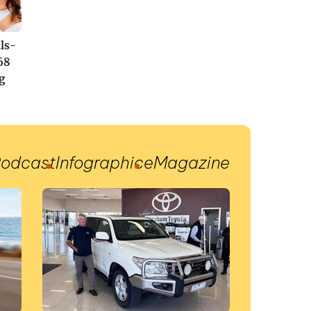
ls-
68
g
odcast
Infographic
eMagazine