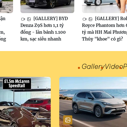
Cận
[GALLERY] BYD
[GALLERY] Rol
6
Denza Z9S hơn 1,1 tỷ
Royce Phantom hơn 
am,
đồng - lăn bánh 1.100
tỷ mà HH Mai Phươn
ồng
km, sạc siêu nhanh
Thúy "khoe" có gì?
Gallery
Video
P