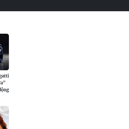
atti
ửa"
 động