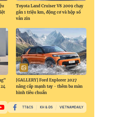
ệu
Toyota Land Cruiser V8 2009 chạy
iệt
gần 1 triệu km, động cơ và hộp số
vẫn zin
ng"
[GALLERY] Ford Explorer 2027
 24
nâng cấp mạnh tay - thêm ba màn
hình tiêu chuẩn
TT&CS
KH & ĐS
VIETNAMDAILY