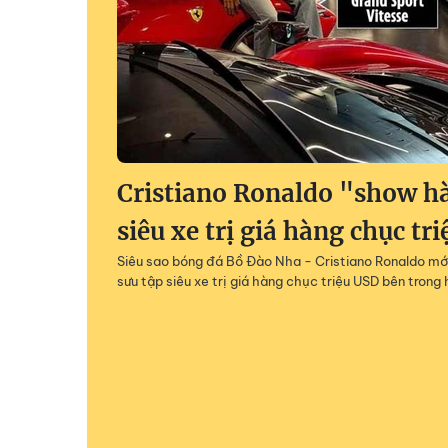
Cristiano Ronaldo "show h
siêu xe trị giá hàng chục tr
Siêu sao bóng đá Bồ Đào Nha - Cristiano Ronaldo mớ
sưu tập siêu xe trị giá hàng chục triệu USD bên tron