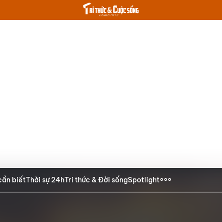
cần biết
Thời sự 24h
Tri thức & Đời sống
Spotlight