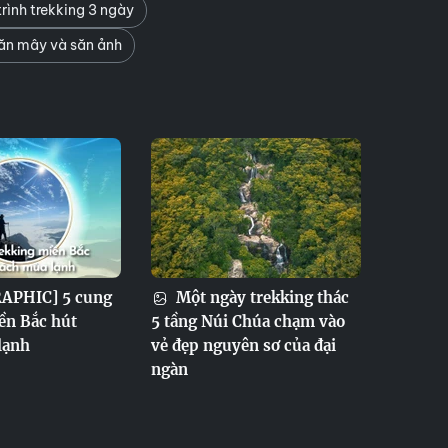
rình trekking 3 ngày
ăn mây và săn ảnh
APHIC] 5 cung
Một ngày trekking thác
ền Bắc hút
5 tầng Núi Chúa chạm vào
lạnh
vẻ đẹp nguyên sơ của đại
ngàn