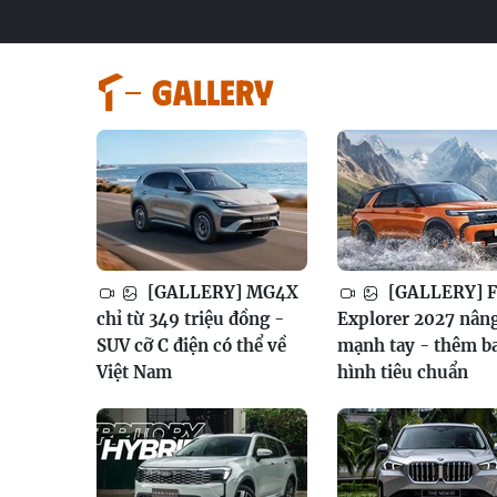
GALLERY
[GALLERY] MG4X
[GALLERY] F
chỉ từ 349 triệu đồng -
Explorer 2027 nân
SUV cỡ C điện có thể về
mạnh tay - thêm b
Việt Nam
hình tiêu chuẩn