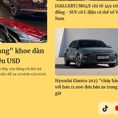
[GALLERY] MG4X chỉ từ 349 tri
đồng - SUV cỡ C điện có thể về V
Nam
àng" khoe dàn
iệu USD
i đây vừa đăng tải ảnh bộ
g hầm để xe cá nhân của mình.
Hyundai Elantra 2027 "cháy hà
với hơn 11.000 đơn bán xe trong
giờ