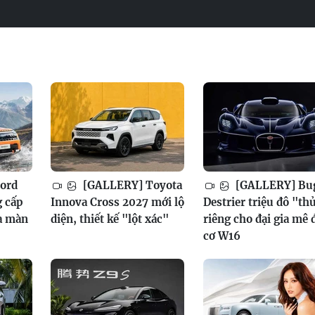
ord
[GALLERY] Toyota
[GALLERY] Bug
g cấp
Innova Cross 2027 mới lộ
Destrier triệu đô "th
a màn
diện, thiết kế "lột xác"
riêng cho đại gia mê
cơ W16