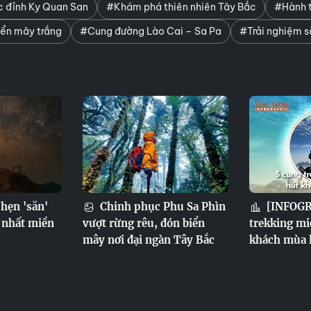
c đỉnh Ky Quan San
#Khám phá thiên nhiên Tây Bắc
#Hành t
ển mây trắng
#Cung đường Lào Cai – Sa Pa
#Trải nghiệm s
hẹn 'săn'
Chinh phục Phu Sa Phìn
[INFOGR
 nhất miền
vượt rừng rêu, đón biển
trekking mi
mây nơi đại ngàn Tây Bắc
khách mùa 