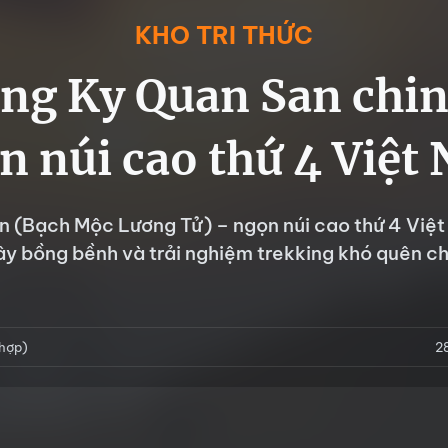
KHO TRI THỨC
ng Ky Quan San chi
n núi cao thứ 4 Việt
n (Bạch Mộc Lương Tử) – ngọn núi cao thứ 4 Việ
y bồng bềnh và trải nghiệm trekking khó quên c
 hợp)
2