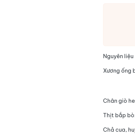
Nguyên liệu 
Xương ống b
Chân giò he
Thịt bắp bò
Chả cua, hu