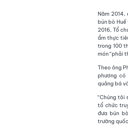
Năm 2014, c
bún bò Huế 
2016, Tổ ch
ẩm thực tiê
trong 100 t
món “phải t
Theo ông Ph
phương có 
quảng bá và
“Chúng tôi 
tổ chức tru
đưa bún bò
trường quốc 