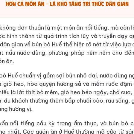
Hơn cả món ăn – là kho tàng tri thức dân gian
không đơn thuần là một món ăn nổi tiếng, mà còn l
c hình thành từ quá trình tích lũy và truyền dạy q
 dân gian về bún bò Huế thể hiện rõ nét từ việc lự
huật nấu nước dùng, phương pháp nêm nếm cho đến
ón ăn.
bò Huế chuẩn vị gồm sợi bún nhỏ dai, nước dùng n
à giò heo, hòa quyện hương sả và mắm ruốc đậm 
iếu là lát thịt bò mềm, giò heo béo ngậy, chả cua,
n, du khách thường thêm bắp chuối bào, rau sống, gi
ăng hương vị.
vốn nổi tiếng cầu kỳ trong ẩm thực, và bún bò c
ng nhất. Các quán ăn ở Huế thường mở cửa từ sá