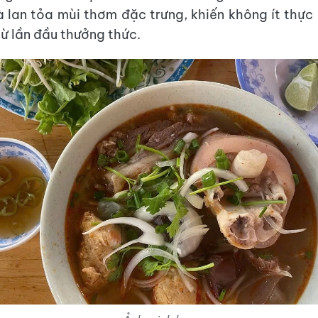
à lan tỏa mùi thơm đặc trưng, khiến không ít thực
từ lần đầu thưởng thức.