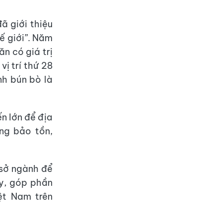
ã giới thiệu
ế giới”. Năm
n có giá trị
ị trí thứ 28
nh bún bò là
n lớn để địa
ng bảo tồn,
 sở ngành để
ày, góp phần
ệt Nam trên