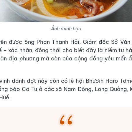
Ảnh minh họa
trên được ông Phan Thanh Hải, Giám đốc Sở Văn
 – xác nhận, đồng thời cho biết đây là niềm tự h
dân địa phương mà còn của cộng đồng yêu mến ẩ
vinh danh đợt này còn có lễ hội Bhươih Haro Tơm
ồng bào Cơ Tu ở các xã Nam Đông, Long Quảng, Kh
Huế.