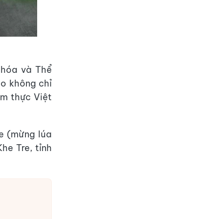
 hóa và Thể
ào không chỉ
m thực Việt
e (mừng lúa
e Tre, tỉnh