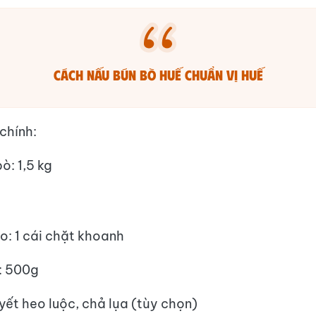
Cách nấu bún bò Huế chuẩn vị Huế
chính:
ò: 1,5 kg
o: 1 cái chặt khoanh
: 500g
yết heo luộc, chả lụa (tùy chọn)