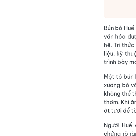
Bún bò Huế 
văn hóa đượ
hệ. Tri thức
liệu, kỹ t
trình bày m
Một tô bún 
xương bò v
không thể th
thơm. Khi ă
ớt tươi để t
Người Huế 
chứng rõ rà