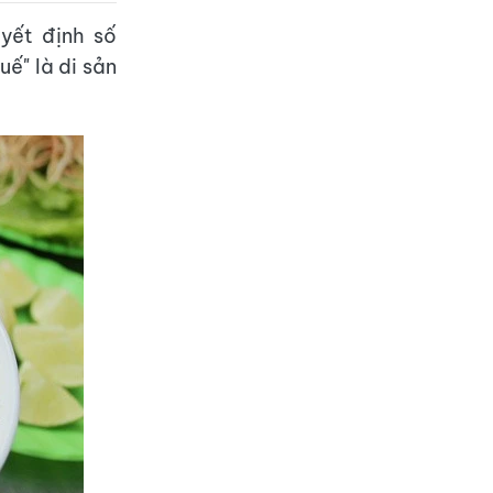
yết định số
ế" là di sản