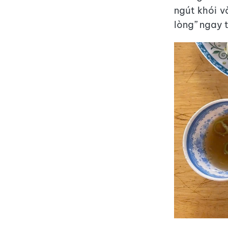
ngút khói v
lòng” ngay 