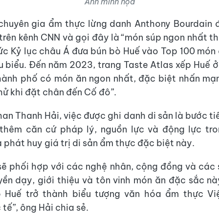
Ảnh minh họa
huyên gia ẩm thực lừng danh Anthony Bourdain đ
trên kênh CNN và gọi đây là “món súp ngon nhất th
ức Kỷ lục châu Á đưa bún bò Huế vào Top 100 món ă
u biểu. Đến năm 2023, trang Taste Atlas xếp Huế ở v
hành phố có món ăn ngon nhất, đặc biệt nhấn mạ
hử khi đặt chân đến Cố đô”.
an Thanh Hải, việc được ghi danh di sản là bước tiế
thêm căn cứ pháp lý, nguồn lực và động lực tro
 phát huy giá trị di sản ẩm thực đặc biệt này.
sẽ phối hợp với các nghệ nhân, cộng đồng và các
yền dạy, giới thiệu và tôn vinh món ăn đặc sắc n
 Huế trở thành biểu tượng văn hóa ẩm thực Vi
tế”, ông Hải chia sẻ.