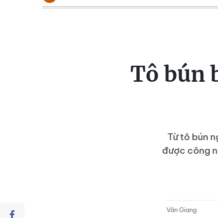
Tô bún 
Từ tô bún n
được công nh
Vân Giang