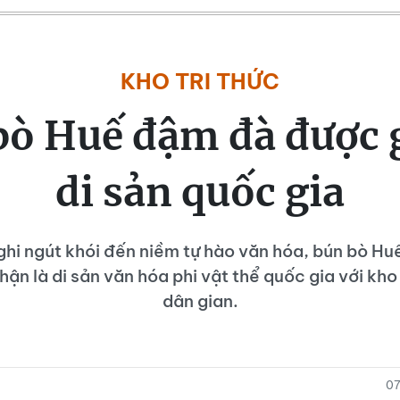
KHO TRI THỨC
bò Huế đậm đà được 
di sản quốc gia
ghi ngút khói đến niềm tự hào văn hóa, bún bò Hu
ận là di sản văn hóa phi vật thể quốc gia với kho 
dân gian.
07