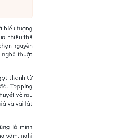
à biểu tượng
ua nhiều thế
a chọn nguyên
 nghệ thuật
gọt thanh từ
đà. Topping
 huyết và rau
á và vài lát
ũng là minh
ng sớm, nghi