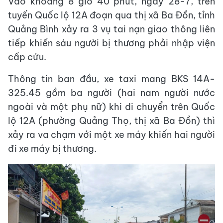
Vào khoảng 8 giờ 40 phút, ngày 28-7, trên
tuyến Quốc lộ 12A đoạn qua thị xã Ba Đồn, tỉnh
Quảng Bình xảy ra 3 vụ tai nạn giao thông liên
tiếp khiến sáu người bị thương phải nhập viện
cấp cứu.
Thông tin ban đầu, xe taxi mang BKS 14A-
325.45 gồm ba người (hai nam người nước
ngoài và một phụ nữ) khi di chuyển trên Quốc
lộ 12A (phường Quảng Thọ, thị xã Ba Đồn) thì
xảy ra va chạm với một xe máy khiến hai người
đi xe máy bị thương.