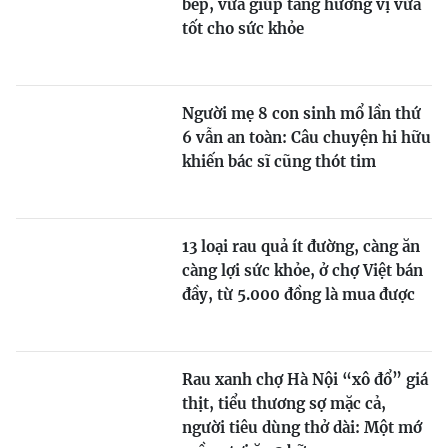
bếp, vừa giúp tăng hương vị vừa
tốt cho sức khỏe
Người mẹ 8 con sinh mổ lần thứ
6 vẫn an toàn: Câu chuyện hi hữu
khiến bác sĩ cũng thót tim
13 loại rau quả ít đường, càng ăn
càng lợi sức khỏe, ở chợ Việt bán
đầy, từ 5.000 đồng là mua được
Rau xanh chợ Hà Nội “xô đổ” giá
thịt, tiểu thương sợ mặc cả,
người tiêu dùng thở dài: Một mớ