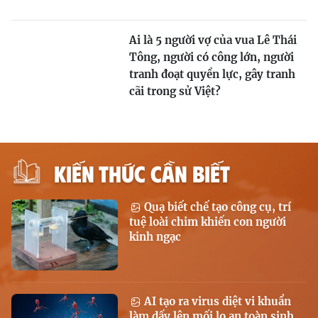
Ai là 5 người vợ của vua Lê Thái
Tông, người có công lớn, người
tranh đoạt quyền lực, gây tranh
cãi trong sử Việt?
KIẾN THỨC CẦN BIẾT
Quạ biết chế tạo công cụ, trí
tuệ loài chim khiến con người
kinh ngạc
AI tạo ra virus diệt vi khuẩn
làm dấy lên mối lo an toàn sinh