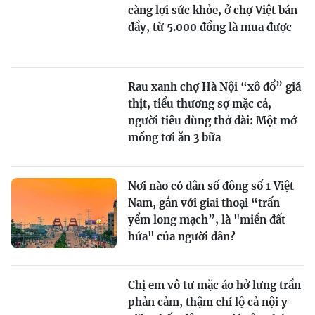
càng lợi sức khỏe, ở chợ Việt bán
đầy, từ 5.000 đồng là mua được
Rau xanh chợ Hà Nội “xô đổ” giá
thịt, tiểu thương sợ mặc cả,
người tiêu dùng thở dài: Một mớ
mồng tơi ăn 3 bữa
Nơi nào có dân số đông số 1 Việt
Nam, gắn với giai thoại “trấn
yểm long mạch”, là "miền đất
hứa" của người dân?
Chị em vô tư mặc áo hở lưng trần
phản cảm, thậm chí lộ cả nội y