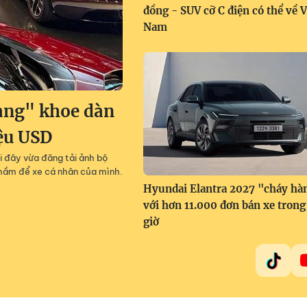
đồng - SUV cỡ C điện có thể về V
Nam
àng" khoe dàn
iệu USD
i đây vừa đăng tải ảnh bộ
g hầm để xe cá nhân của mình.
Hyundai Elantra 2027 "cháy hà
với hơn 11.000 đơn bán xe trong
giờ