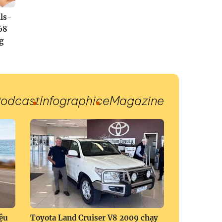
ls-
68
g
odcast
Infographic
eMagazine
ệu
Toyota Land Cruiser V8 2009 chạy