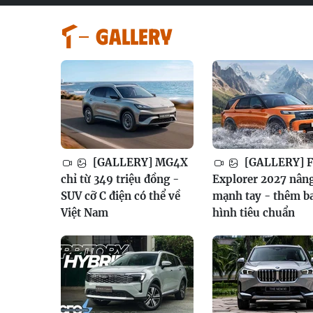
GALLERY
[GALLERY] MG4X
[GALLERY] F
chỉ từ 349 triệu đồng -
Explorer 2027 nân
SUV cỡ C điện có thể về
mạnh tay - thêm b
Việt Nam
hình tiêu chuẩn