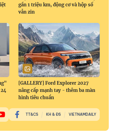
iệt
gần 1 triệu km, động cơ và hộp số
vẫn zin
ng"
[GALLERY] Ford Explorer 2027
 24
nâng cấp mạnh tay - thêm ba màn
hình tiêu chuẩn
TT&CS
KH & ĐS
VIETNAMDAILY