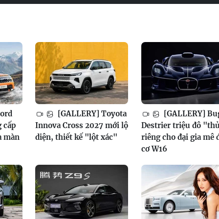
ord
[GALLERY] Toyota
[GALLERY] Bug
g cấp
Innova Cross 2027 mới lộ
Destrier triệu đô "th
a màn
diện, thiết kế "lột xác"
riêng cho đại gia mê
cơ W16