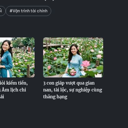
i
#Vận trình tài chính
iỏi kiếm tiền,
3 con giáp vượt qua gian
3 Âm lịch chi
nan, tài lộc, sự nghiệp cùng
ái
thăng hạng