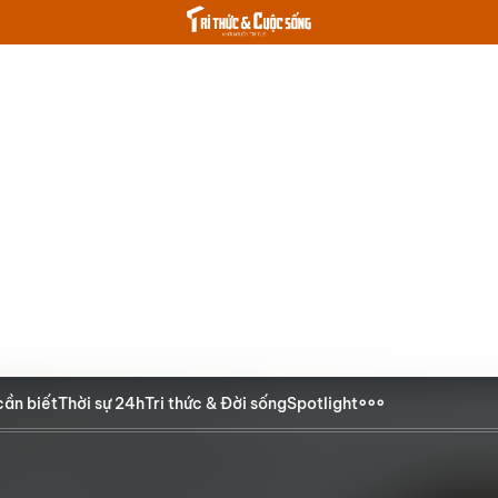
cần biết
Thời sự 24h
Tri thức & Đời sống
Spotlight