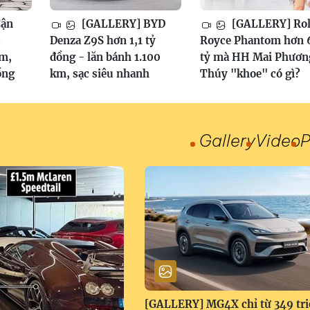
Cận
[GALLERY] BYD
[GALLERY] Rol
6
Denza Z9S hơn 1,1 tỷ
Royce Phantom hơn 
am,
đồng - lăn bánh 1.100
tỷ mà HH Mai Phươn
ồng
km, sạc siêu nhanh
Thúy "khoe" có gì?
Gallery
Video
P
[GALLERY] MG4X chỉ từ 349 tri