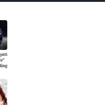
atti
ửa"
 động