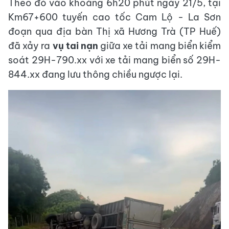
Theo đó vào khoảng 6h20 phút ngày 21/5, tại
Km67+600 tuyến cao tốc Cam Lộ - La Sơn
đoạn qua địa bàn Thị xã Hương Trà (TP Huế)
đã xảy ra
vụ tai nạn
giữa xe tải mang biển kiểm
soát 29H-790.xx với xe tải mang biển số 29H-
844.xx đang lưu thông chiều ngược lại.