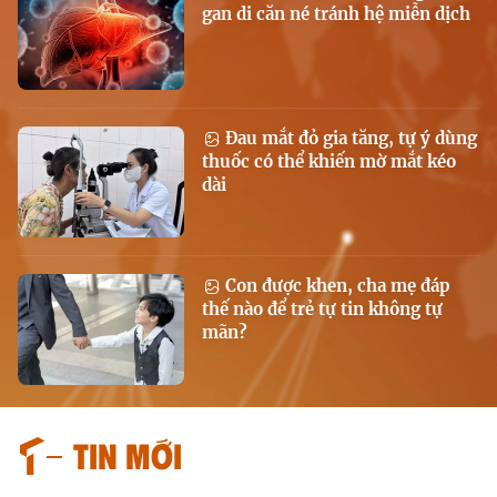
gan di căn né tránh hệ miễn dịch
Đau mắt đỏ gia tăng, tự ý dùng
thuốc có thể khiến mờ mắt kéo
dài
Con được khen, cha mẹ đáp
thế nào để trẻ tự tin không tự
mãn?
Tin mới