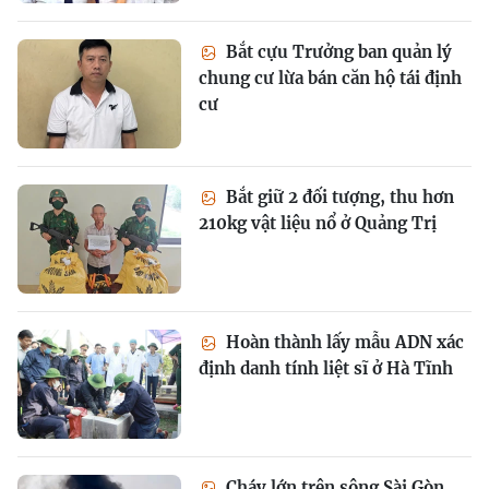
Bắt cựu Trưởng ban quản lý
chung cư lừa bán căn hộ tái định
cư
Bắt giữ 2 đối tượng, thu hơn
210kg vật liệu nổ ở Quảng Trị
Hoàn thành lấy mẫu ADN xác
định danh tính liệt sĩ ở Hà Tĩnh
Cháy lớn trên sông Sài Gòn