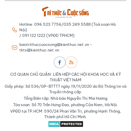
Hotline: 096 523 7756/035 249 5588 (Toà soạn Hà
Nội)
/ 091 122 1222 (VPĐD TPHCM)
baotrithuccuocsong@kienthuc.net.vn -
tkts@kienthuc.net.vn
CƠ QUAN CHỦ QUẢN: LIÊN HIỆP CÁC HỘI KHOA HỌC VÀ KỸ
THUẬT VIỆT NAM
Giấy phép: Số 536/GP-BTTTT ngày 19/11/2020 do Bộ Thông tin và
Truyền thông cấp.
Tổng Biên tập: Nhà báo Nguyễn Thị Mai Hương
Tòa soạn: Số 70 Trần Hưng Đạo, phường Cửa Nam, Hà Nội.
VPĐD tại TP.HCM: 590/24 Phan Văn Trị, phường Hạnh Thông,
Thành phố Hồ Chí Minh.