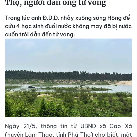
Thọ, người đàn ông tử vong
Trong lúc anh Đ.D.D. nhảy xuống sông Hồng để
cứu 4 học sinh đuối nước không may đã bị nước
cuốn trôi dẫn đến tử vong.
Ngày 21/5, thông tin từ UBND xã Cao Xá
(huyện Lâm Thao, tỉnh Phú Thọ) cho biết, một