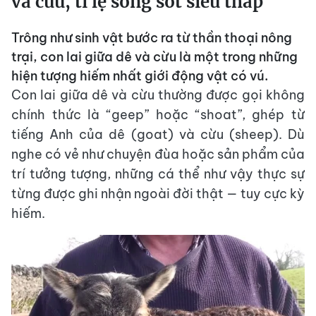
và cừu, tỉ lệ sống sót siêu thấp
Trông như sinh vật bước ra từ thần thoại nông
trại, con lai giữa dê và cừu là một trong những
hiện tượng hiếm nhất giới động vật có vú.
Con lai giữa dê và cừu thường được gọi không
chính thức là “geep” hoặc “shoat”, ghép từ
tiếng Anh của dê (goat) và cừu (sheep). Dù
nghe có vẻ như chuyện đùa hoặc sản phẩm của
trí tưởng tượng, những cá thể như vậy thực sự
từng được ghi nhận ngoài đời thật — tuy cực kỳ
hiếm.