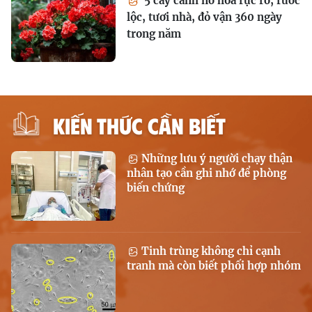
5 cây cảnh nở hoa rực rỡ, rước
lộc, tươi nhà, đỏ vận 360 ngày
trong năm
KIẾN THỨC CẦN BIẾT
Những lưu ý người chạy thận
nhân tạo cần ghi nhớ để phòng
biến chứng
Tinh trùng không chỉ cạnh
tranh mà còn biết phối hợp nhóm