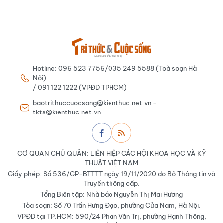
Hotline: 096 523 7756/035 249 5588 (Toà soạn Hà
Nội)
/ 091 122 1222 (VPĐD TPHCM)
baotrithuccuocsong@kienthuc.net.vn -
tkts@kienthuc.net.vn
CƠ QUAN CHỦ QUẢN: LIÊN HIỆP CÁC HỘI KHOA HỌC VÀ KỸ
THUẬT VIỆT NAM
Giấy phép: Số 536/GP-BTTTT ngày 19/11/2020 do Bộ Thông tin và
Truyền thông cấp.
Tổng Biên tập: Nhà báo Nguyễn Thị Mai Hương
Tòa soạn: Số 70 Trần Hưng Đạo, phường Cửa Nam, Hà Nội.
VPĐD tại TP.HCM: 590/24 Phan Văn Trị, phường Hạnh Thông,