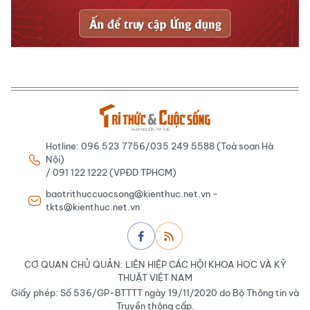
Hotline: 096 523 7756/035 249 5588 (Toà soạn Hà
Nội)
/ 091 122 1222 (VPĐD TPHCM)
baotrithuccuocsong@kienthuc.net.vn -
tkts@kienthuc.net.vn
CƠ QUAN CHỦ QUẢN: LIÊN HIỆP CÁC HỘI KHOA HỌC VÀ KỸ
THUẬT VIỆT NAM
Giấy phép: Số 536/GP-BTTTT ngày 19/11/2020 do Bộ Thông tin và
Truyền thông cấp.