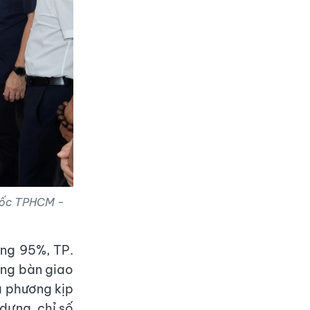
 tốc TPHCM -
ng 95%, TP.
ơng bàn giao
a phương kịp
 dựng, chỉ số