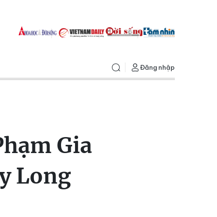
Đăng nhập
Phạm Gia
ay Long