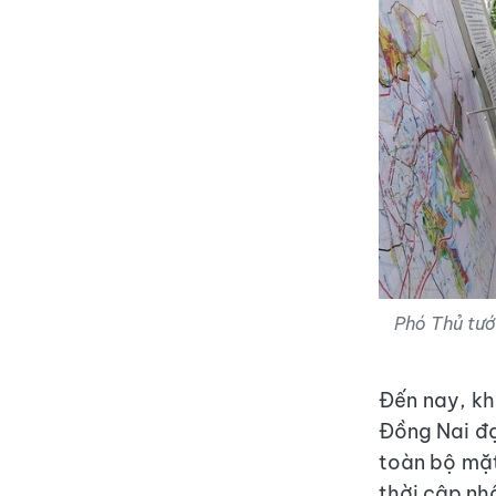
Phó Thủ tướ
Đến nay, k
Đồng Nai đạ
toàn bộ mặt
thời cập nhậ