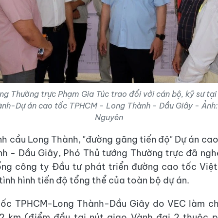
ng Thường trực Phạm Gia Túc trao đổi với cán bộ, kỹ sư tại
ành-Dự án cao tốc TPHCM - Long Thành - Dầu Giây - Ảnh
Nguyên
ình cầu Long Thành, "đường găng tiến độ" Dự án c
h - Dầu Giây, Phó Thủ tướng Thường trực đã ngh
ổng công ty Đầu tư phát triển đường cao tốc Vi
tình hình tiến độ tổng thể của toàn bộ dự án.
tốc TPHCM-Long Thành-Dầu Giây do VEC làm ch
22 km (điểm đầu tại nút giao Vành đai 2 thuộc 