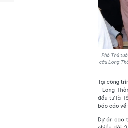
Phó Thủ tướ
cầu Long Th
Tại công tr
- Long Thàn
đầu tư là T
báo cáo về 
Dự án cao 
chiều dài 