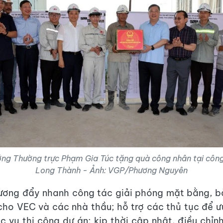
ớng Thường trực Phạm Gia Túc tặng quà công nhân tại công
Long Thành - Ảnh: VGP/Phương Nguyên
ương đẩy nhanh công tác giải phóng mặt bằng, b
ho VEC và các nhà thầu; hỗ trợ các thủ tục để ư
ục vụ thi công dự án; kịp thời cập nhật, điều chỉn