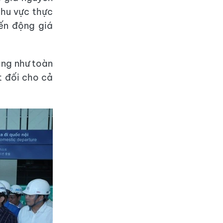
 khu vực thực
iến động giá
ũng như toàn
t đối cho cả