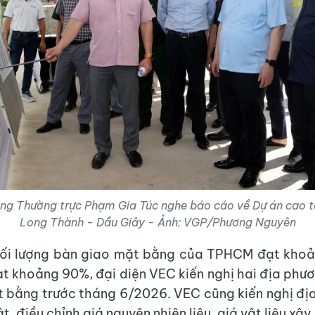
ng Thường trực Phạm Gia Túc nghe báo cáo về Dự án cao
Long Thành - Dầu Giây - Ảnh: VGP/Phương Nguyên
hối lượng bàn giao mặt bằng của TPHCM đạt khoả
t khoảng 90%, đại diện VEC kiến nghị hai địa phư
 bằng trước tháng 6/2026. VEC cũng kiến nghị đị
t, điều chỉnh giá nguyên nhiên liệu, giá vật liệu xây