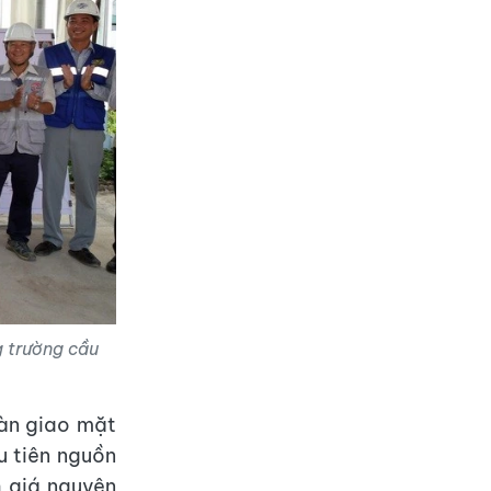
 trường cầu
àn giao mặt
u tiên nguồn
h giá nguyên