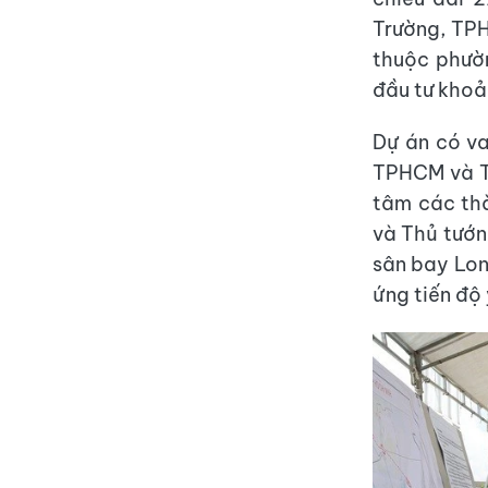
Trường, TPH
thuộc phườ
đầu tư khoả
Dự án có va
TPHCM và TP
tâm các th
và Thủ tướn
sân bay Lon
ứng tiến độ