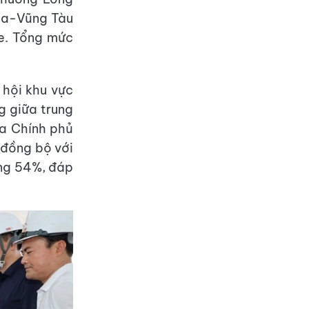
Hòa-Vũng Tàu
e. Tổng mức
 hội khu vực
g giữa trung
a Chính phủ
 đồng bộ với
ảng 54%, đáp