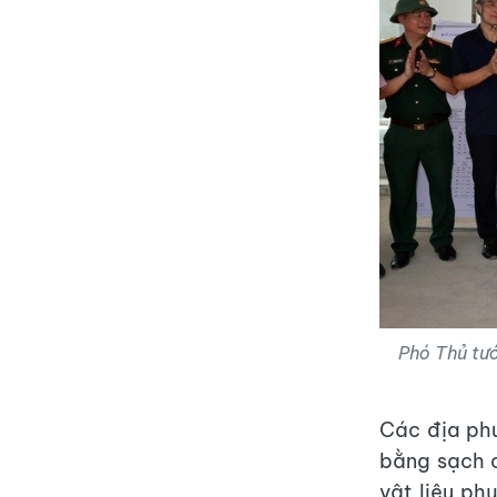
Phó Thủ tư
Các địa ph
bằng sạch c
vật liệu ph