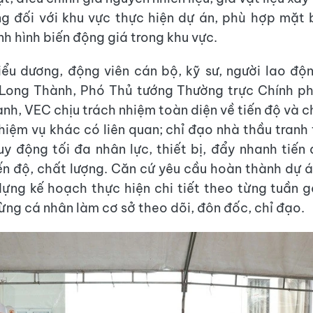
g đối với khu vực thực hiện dự án, phù hợp mặt 
nh hình biến động giá trong khu vực.
iểu dương, động viên cán bộ, kỹ sư, người lao độ
 Long Thành, Phó Thủ tướng Thường trực Chính p
nh, VEC chịu trách nhiệm toàn diện về tiến độ và c
hiệm vụ khác có liên quan; chỉ đạo nhà thầu tranh t
huy động tối đa nhân lực, thiết bị, đẩy nhanh tiến 
n độ, chất lượng. Căn cứ yêu cầu hoàn thành dự 
ựng kế hoạch thực hiện chi tiết theo từng tuần g
ừng cá nhân làm cơ sở theo dõi, đôn đốc, chỉ đạo.