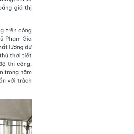
bằng giá thị
ng trên công
hủ Phạm Gia
hất lượng dự
hủ thời tiết
độ thi công,
án trong năm
ắn với trách