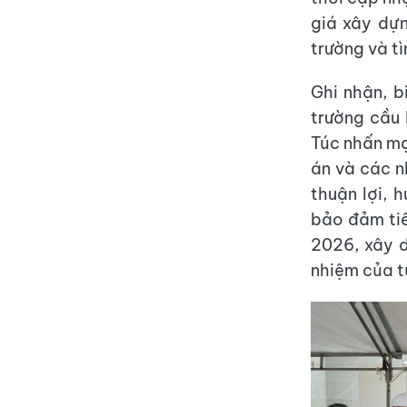
giá xây dựn
trường và tì
Ghi nhận, b
trường cầu
Túc nhấn mạ
án và các n
thuận lợi, 
bảo đảm tiế
2026, xây d
nhiệm của t