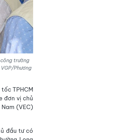
 công trường
: VGP/Phương
ao tốc TPHCM
e đơn vị chủ
ệt Nam (VEC)
ủ đầu tư có
phường Long