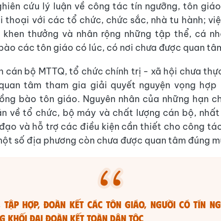
hiên cứu lý luận về công tác tín ngưỡng, tôn giá
i thoại với các tổ chức, chức sắc, nhà tu hành; vi
 khen thưởng và nhân rộng những tập thể, cá nh
bào các tôn giáo có lúc, có nơi chưa được quan t
 cán bộ MTTQ, tổ chức chính trị - xã hội chưa thực
 quan tâm tham gia giải quyết nguyện vọng hợp 
ồng bào tôn giáo. Nguyên nhân của những hạn ch
n về tổ chức, bộ máy và chất lượng cán bộ, nhất
 đạo và hỗ trợ các điều kiện cần thiết cho công tá
một số địa phương còn chưa được quan tâm đúng m
 tập hợp, đoàn kết các tôn giáo, người có tín n
g khối đại đoàn kết toàn dân tộc