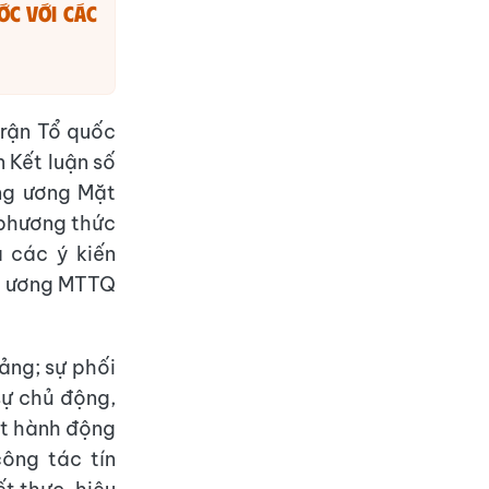
ớc với các
trận Tổ quốc
 Kết luận số
ng ương Mặt
 phương thức
 các ý kiến
ng ương MTTQ
ảng; sự phối
sự chủ động,
ất hành động
ông tác tín