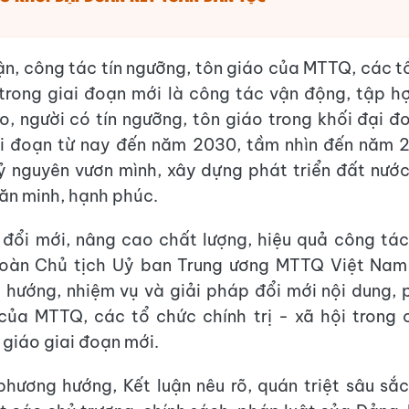
ận, công tác tín ngưỡng, tôn giáo của MTTQ, các t
i trong giai đoạn mới là công tác vận động, tập h
o, người có tín ngưỡng, tôn giáo trong khối đại đ
i đoạn từ nay đến năm 2030, tầm nhìn đến năm 2
 nguyên vươn mình, xây dựng phát triển đất nướ
văn minh, hạnh phúc.
 đổi mới, nâng cao chất lượng, hiệu quả công tác
Đoàn Chủ tịch Uỷ ban Trung ương MTTQ Việt Nam
hướng, nhiệm vụ và giải pháp đổi mới nội dung,
ủa MTTQ, các tổ chức chính trị - xã hội trong 
 giáo giai đoạn mới.
phương hướng, Kết luận nêu rõ, quán triệt sâu sắ