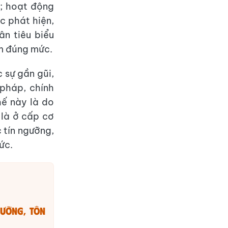
o; hoạt động
ệc phát hiện,
ân tiêu biểu
âm đúng mức.
 sự gần gũi,
pháp, chính
ế này là do
 là ở cấp cơ
c tín ngưỡng,
ức.
gưỡng, tôn