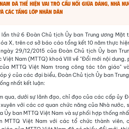
 Nam đã thể hiện vai trò cầu nối giữa Đảng, Nhà nư
và các tầng lớp nhân dân
ị lần thứ 6 Đoàn Chủ tịch Ủy ban Trung ương Mặt 
óa X, trên cơ sở báo cáo tổng kết 10 năm thực hiện
ngày 29/12/2015 của Đoàn Chủ tịch Ủy ban Tru
c Việt Nam (MTTQ) khoá VIII về "Đổi mới nội dung,
của MTTQ Việt Nam trong công tác tôn giáo" và
góp ý của các đại biểu, Đoàn Chủ tịch Ủy ban Tru
ống nhất kết luận:
m qua, dưới sự lãnh đạo, chỉ đạo của các cấp ủy Đ
xuyên với các cơ quan chức năng của Nhà nước, 
a Ủy ban MTTQ Việt Nam và sự phối hợp thống nh
n MTTQ Việt Nam với các tổ chức thành viên, c