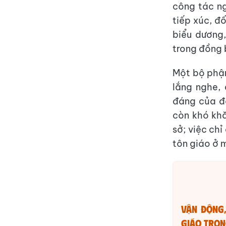
công tác ng
tiếp xúc, đố
biểu dương,
trong đồng 
Một bộ phận
lắng nghe,
đáng của đ
còn khó khă
sở; việc chỉ
tôn giáo ở 
Vận động,
giáo tron