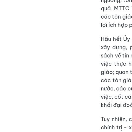
ngưỡng, tôn
quả. MTTQ V
các tôn giá
lợi ích hợp
Hầu hết Ủy
xây dựng, 
sách về tín
việc thực h
giáo; quan 
các tôn giá
nước, các c
việc, cốt c
khối đại đo
Tuy nhiên, 
chính trị -