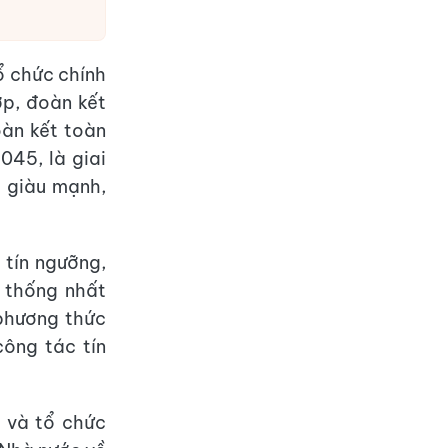
ổ chức chính
ợp, đoàn kết
oàn kết toàn
045, là giai
c giàu mạnh,
 tín ngưỡng,
 thống nhất
 phương thức
công tác tín
c và tổ chức