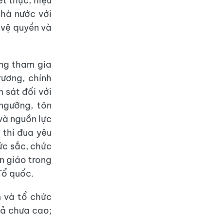
t thực, hiệu
Nhà nước với
 vệ quyền và
ng tham gia
ương, chính
 sát đối với
 ngưỡng, tôn
và nguồn lực
 thi đua yêu
ức sắc, chức
n giáo trong
Tổ quốc.
m và tổ chức
uả chưa cao;