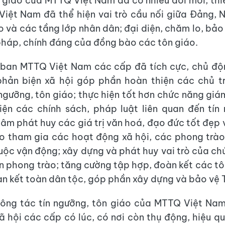
 giáo của MTTQ Việt Nam đã có nhiều đổi mới, thiế
iệt Nam đã thể hiện vai trò cầu nối giữa Đảng, 
o và các tầng lớp nhân dân; đại diện, chăm lo, bảo
 pháp, chính đáng của đồng bào các tôn giáo.
 ban MTTQ Việt Nam các cấp đã tích cực, chủ độ
phản biện xã hội góp phần hoàn thiện các chủ tr
 ngưỡng, tôn giáo; thực hiện tốt hơn chức năng giám
iện các chính sách, pháp luật liên quan đến tín
tâm phát huy các giá trị văn hoá, đạo đức tốt đẹp 
o tham gia các hoạt động xã hội, các phong trào
uộc vận động; xây dựng và phát huy vai trò của ch
án phong trào; tăng cường tập hợp, đoàn kết các tô
àn kết toàn dân tộc, góp phần xây dựng và bảo vệ 
công tác tín ngưỡng, tôn giáo của MTTQ Việt Na
 xã hội các cấp có lúc, có nơi còn thụ động, hiệu q