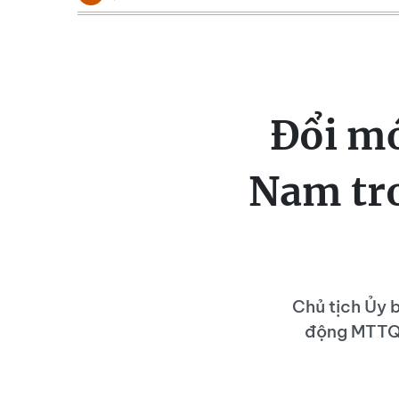
Đổi mớ
Nam tro
Chủ tịch Ủy 
động MTTQ 