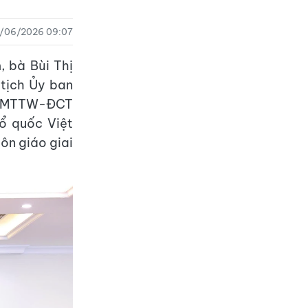
0/06/2026 09:07
 bà Bùi Thị
 tịch Ủy ban
KL-MTTW-ĐCT
ổ quốc Việt
tôn giáo giai