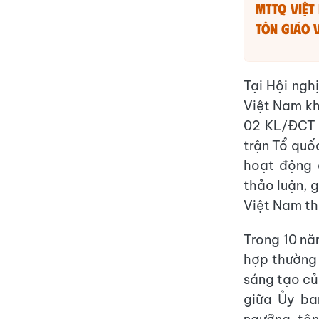
MTTQ Việt
tôn giáo 
Tại Hội ngh
Việt Nam kh
02 KL/ĐCT 
trận Tổ quố
hoạt động 
thảo luận, 
Việt Nam th
Trong 10 nă
hợp thường 
sáng tạo củ
giữa Ủy ba