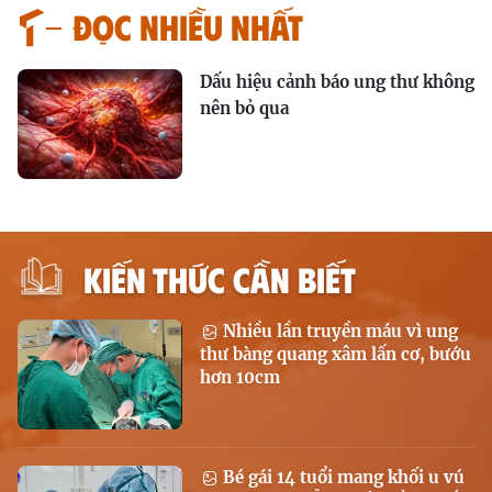
Đọc nhiều nhất
Dấu hiệu cảnh báo ung thư không
nên bỏ qua
KIẾN THỨC CẦN BIẾT
Nhiều lần truyền máu vì ung
thư bàng quang xâm lấn cơ, bướu
hơn 10cm
Bé gái 14 tuổi mang khối u vú