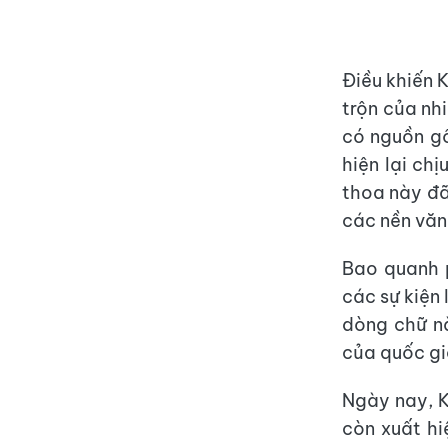
Điều khiến K
trộn của nh
có nguồn gố
hiện lại ch
thoa này đã
các nền văn
Bao quanh p
các sự kiện
dòng chữ nà
của quốc gi
Ngày nay, K
còn xuất hi