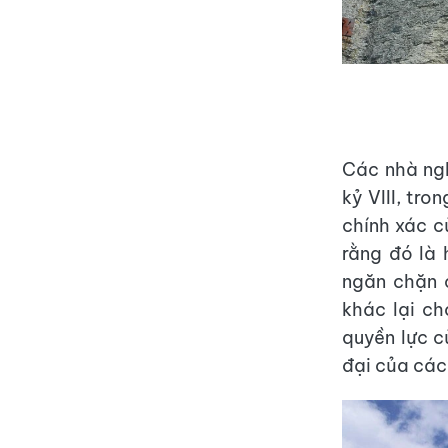
Các nhà ng
kỷ VIII, tro
chính xác c
rằng đó là 
ngăn chặn 
khác lại ch
quyền lực c
đại của các