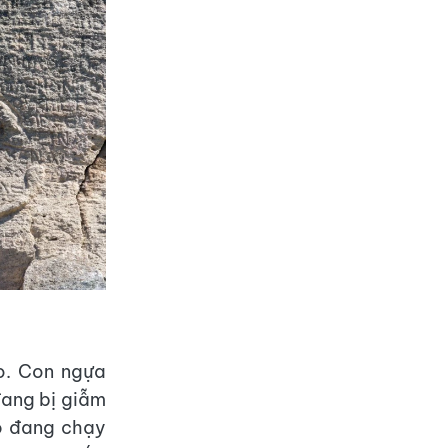
o. Con ngựa
đang bị giẫm
hó đang chạy