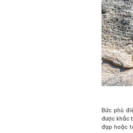
Bức phù đi
được khắc t
đạp hoặc tấ