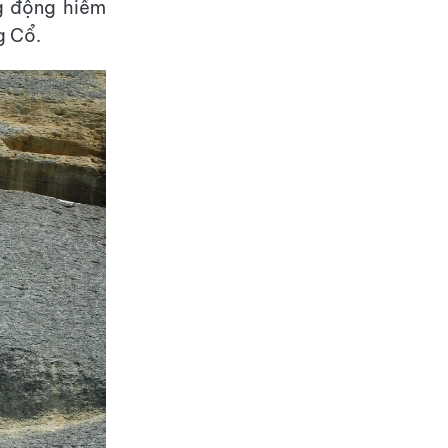
g động hiếm
g Cổ.