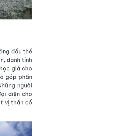
ảng đầu thế
ên, danh tính
 học giả cho
 đã góp phần
Những người
đại diện cho
t vị thần cổ