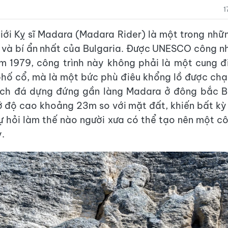
1
giới Kỵ sĩ Madara (Madara Rider) là một trong nhữ
và bí ẩn nhất của Bulgaria. Được UNESCO công nh
m 1979, công trình này không phải là một cung đ
hố cổ, mà là một bức phù điêu khổng lồ được ch
vách đá dựng đứng gần làng Madara ở đông bắc Bu
độ cao khoảng 23m so với mặt đất, khiến bất kỳ 
ự hỏi làm thế nào người xưa có thể tạo nên một cô
.