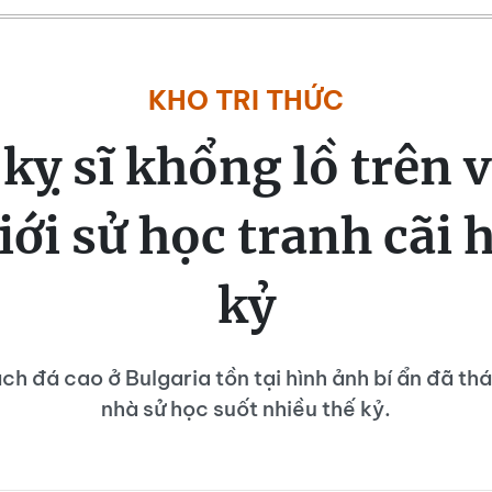
KHO TRI THỨC
kỵ sĩ khổng lồ trên 
iới sử học tranh cãi 
kỷ
ch đá cao ở Bulgaria tồn tại hình ảnh bí ẩn đã th
nhà sử học suốt nhiều thế kỷ.