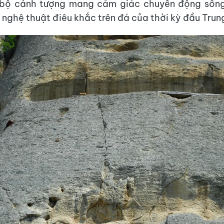
 bộ cảnh tượng mang cảm giác chuyển động sốn
i nghệ thuật điêu khắc trên đá của thời kỳ đầu Trun