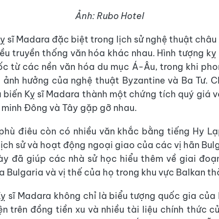
Ảnh: Rubo Hotel
ỵ sĩ Madara đặc biệt trong lịch sử nghệ thuật châu
iều truyền thống văn hóa khác nhau. Hình tượng kỵ 
c từ các nền văn hóa du mục Á-Âu, trong khi ph
ịu ảnh hưởng của nghệ thuật Byzantine và Ba Tư. C
 biến Kỵ sĩ Madara thành một chứng tích quý giá v
 minh Đông và Tây gặp gỡ nhau.
hù điêu còn có nhiều văn khắc bằng tiếng Hy Lạp
 lịch sử và hoạt động ngoại giao của các vị hãn Bul
y đã giúp các nhà sử học hiểu thêm về giai đoạ
a Bulgaria và vị thế của họ trong khu vực Balkan th
ỵ sĩ Madara không chỉ là biểu tượng quốc gia của
ện trên đồng tiền xu và nhiều tài liệu chính thức c