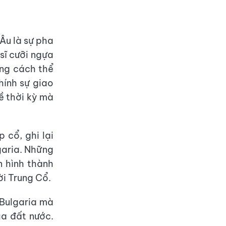
 Âu là sự pha
sĩ cưỡi ngựa
ong cách thể
hính sự giao
ề thời kỳ mà
 cổ, ghi lại
garia. Những
n hình thành
ời Trung Cổ.
 Bulgaria mà
ủa đất nước.