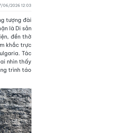
7/06/2026 12:03
ng tượng đài
ận là Di sản
iện, đền thờ
ạm khắc trực
lgaria. Tác
ai nhìn thấy
ng trình táo