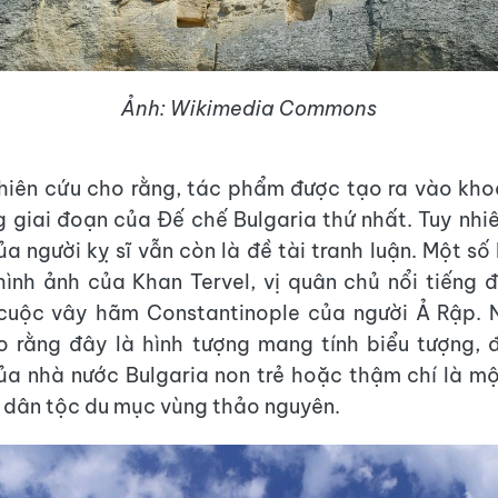
Ảnh: Wikimedia Commons
hiên cứu cho rằng, tác phẩm được tạo ra vào kho
ng giai đoạn của Đế chế Bulgaria thứ nhất. Tuy nhi
ủa người kỵ sĩ vẫn còn là đề tài tranh luận. Một số
hình ảnh của Khan Tervel, vị quân chủ nổi tiếng
cuộc vây hãm Constantinople của người Ả Rập. 
o rằng đây là hình tượng mang tính biểu tượng, 
ủa nhà nước Bulgaria non trẻ hoặc thậm chí là mộ
 dân tộc du mục vùng thảo nguyên.