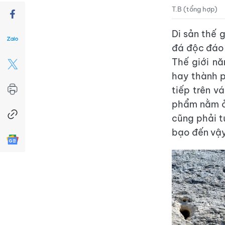
T.B (tổng hợp)
Di sản thế 
đá độc đáo 
Thế giới nă
hay thành p
tiếp trên 
phẩm nằm ở 
cũng phải t
bạo đến vậy