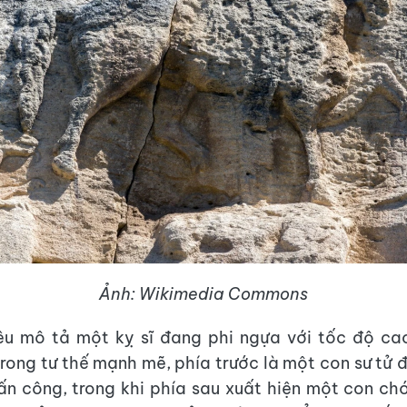
Ảnh: Wikimedia Commons
êu mô tả một kỵ sĩ đang phi ngựa với tốc độ ca
rong tư thế mạnh mẽ, phía trước là một con sư tử 
n công, trong khi phía sau xuất hiện một con c