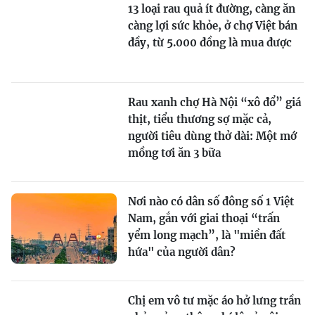
13 loại rau quả ít đường, càng ăn
càng lợi sức khỏe, ở chợ Việt bán
đầy, từ 5.000 đồng là mua được
Rau xanh chợ Hà Nội “xô đổ” giá
thịt, tiểu thương sợ mặc cả,
người tiêu dùng thở dài: Một mớ
mồng tơi ăn 3 bữa
Nơi nào có dân số đông số 1 Việt
Nam, gắn với giai thoại “trấn
yểm long mạch”, là "miền đất
hứa" của người dân?
Chị em vô tư mặc áo hở lưng trần