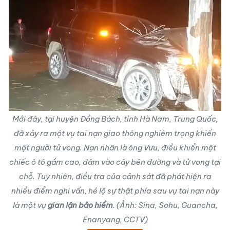
Mới đây, tại huyện Đồng Bách, tỉnh Hà Nam, Trung Quốc,
đã xảy ra một vụ tai nạn giao thông nghiêm trọng khiến
một người tử vong. Nạn nhân là ông Vưu, điều khiển một
chiếc ô tô gầm cao, đâm vào cây bên đường và tử vong tại
chỗ. Tuy nhiên, điều tra của cảnh sát đã phát hiện ra
nhiều điểm nghi vấn, hé lộ sự thật phía sau vụ tai nạn này
là một vụ
gian lận bảo hiểm
. (Ảnh: Sina, Sohu, Guancha,
Enanyang, CCTV)