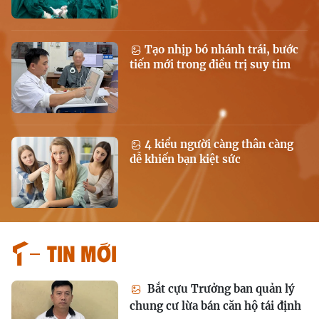
Tạo nhịp bó nhánh trái, bước
tiến mới trong điều trị suy tim
4 kiểu người càng thân càng
dễ khiến bạn kiệt sức
Tin mới
Bắt cựu Trưởng ban quản lý
chung cư lừa bán căn hộ tái định