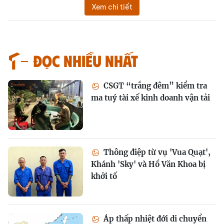
Xem chi tiết
Đọc nhiều nhất
CSGT “trắng đêm” kiểm tra
ma tuý tài xế kinh doanh vận tải
Thông điệp từ vụ 'Vua Quạt',
Khánh 'Sky' và Hồ Văn Khoa bị
khởi tố
Áp thấp nhiệt đới di chuyển