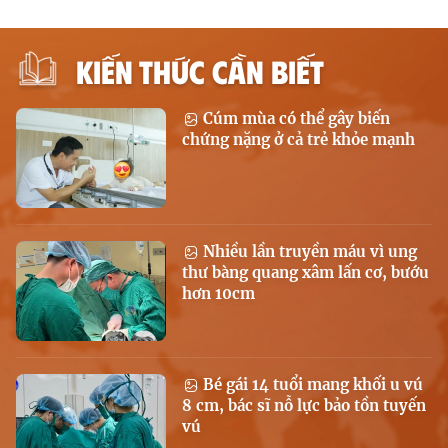
KIẾN THỨC CẦN BIẾT
Cúm mùa có thể gây biến
chứng nặng ở cả trẻ khỏe mạnh
Nhiều lần truyền máu vì ung
thư bàng quang xâm lấn cơ, bướu
hơn 10cm
Bé gái 14 tuổi mang khối u vú
8 cm, bác sĩ nỗ lực bảo tồn tuyến
vú