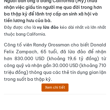
Người đàn ông ở bang California (Mỹ) thừa
nhận việc giấu tin người mẹ qua đời trong hơn
ba thập kỷ để lãnh trợ cấp an sinh xã hội và
tiền lương hưu của bà.
Đây được cho là
vụ lừa đảo
kéo dài nhất và lớn nhất
thuộc bang California.
Công tố viên Randy Grossman cho biết Donald
Felix Zampach, 65 tuổi, đã lừa đảo để nhận
hơn 830.000 USD (khoảng 19,6 tỷ đồng) từ
công quỹ và nhận gần 30.000 USD (khoảng 710
triệu đồng) thông qua các thẻ tín dụng gian lận
trong suốt ba thập kỷ.
Xem chi tiết