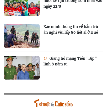
nước sẽ tựu trường sớm nhất vào
ngày 22/8
Xác minh thông tin về hầm trú
ẩn nghi vùi lấp 80 liệt sĩ ở Huế
Giang hồ mạng Tiến "Bịp"
lĩnh 8 năm tù