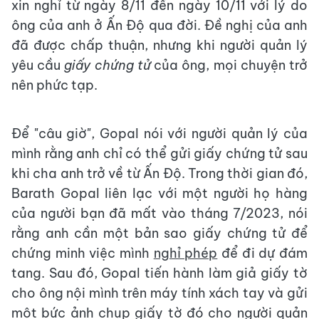
xin nghỉ từ ngày 8/11 đến ngày 10/11 với lý do
ông của anh ở Ấn Độ qua đời. Đề nghị của anh
đã được chấp thuận, nhưng khi người quản lý
yêu cầu
giấy chứng tử
của ông, mọi chuyện trở
nên phức tạp.
Để "câu giờ", Gopal nói với người quản lý của
mình rằng anh chỉ có thể gửi giấy chứng tử sau
khi cha anh trở về từ Ấn Độ. Trong thời gian đó,
Barath Gopal liên lạc với một người họ hàng
của người bạn đã mất vào tháng 7/2023, nói
rằng anh cần một bản sao giấy chứng tử để
chứng minh việc mình
nghỉ phép
để đi dự đám
tang. Sau đó, Gopal tiến hành làm giả giấy tờ
cho ông nội mình trên máy tính xách tay và gửi
một bức ảnh chụp giấy tờ đó cho người quản