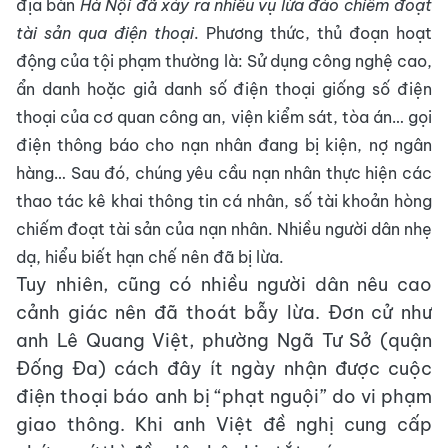
địa bàn
Hà Nội đã xảy ra nhiều vụ lừa đảo chiếm đoạt
tài sản qua điện thoại
. Phương thức, thủ đoạn hoạt
động của tội phạm thường là: Sử dụng công nghệ cao,
ẩn danh hoặc giả danh số điện thoại giống số điện
thoại của cơ quan công an, viện kiểm sát, tòa án… gọi
điện thông báo cho nạn nhân đang bị kiện, nợ ngân
hàng… Sau đó, chúng yêu cầu nạn nhân thực hiện các
thao tác kê khai thông tin cá nhân, số tài khoản hòng
chiếm đoạt tài sản của nạn nhân. Nhiều người dân nhẹ
dạ, hiểu biết hạn chế nên đã bị lừa.
Tuy nhiên, cũng có nhiều người dân nêu cao
cảnh giác nên đã thoát bẫy lừa. Đơn cử như
anh Lê Quang Việt, phường Ngã Tư Sở (quận
Đống Đa) cách đây ít ngày nhận được cuộc
điện thoại báo anh bị “phạt nguội” do vi phạm
giao thông. Khi anh Việt đề nghị cung cấp