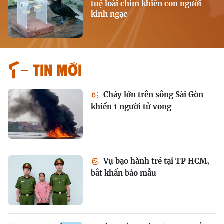
tuệ loài chim khiến con người
kinh ngạc
Tin mới
Cháy lớn trên sông Sài Gòn
khiến 1 người tử vong
Vụ bạo hành trẻ tại TP HCM,
bắt khẩn bảo mẫu