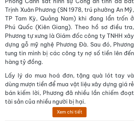
Phòng Cảnh sát hình sự Công an tỉnh đã bắt
Trịnh Xuân Phương (SN 1978, trú phường An Mỹ,
TP Tam Kỳ, Quảng Nam) khi đang lẩn trốn ở
Phú Quốc (Kiên Giang). Theo hồ sơ điều tra,
Phương tự xưng là Giám đốc công ty TNHH xây
dựng gỗ mỹ nghệ Phương Đà. Sau đó, Phương
tung tin mình bị các công ty nợ số tiền lên đến
hàng tỷ đồng.
Lấy lý do mua hoá đơn, tặng quà lót tay và
dùng mượn tiền để mua vật liệu xây dựng giá rẻ
bán kiếm lời, Phương đã nhiều lần chiếm đoạt
tài sản của nhiều người bị hại.
Xem chi tiết