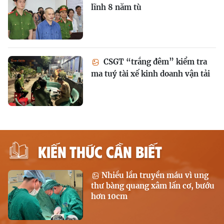
lĩnh 8 năm tù
CSGT “trắng đêm” kiểm tra
ma tuý tài xế kinh doanh vận tải
KIẾN THỨC CẦN BIẾT
Nhiều lần truyền máu vì ung
thư bàng quang xâm lấn cơ, bướu
hơn 10cm