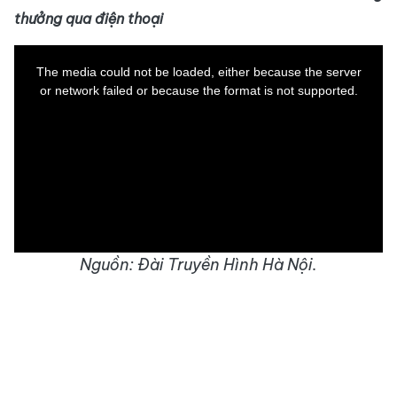
thưởng qua điện thoại
This
is
a
The media could not be loaded, either because the server
modal
window.
or network failed or because the format is not supported.
Nguồn: Đài Truyền Hình Hà Nội.