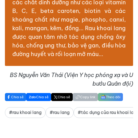
các chất dinh dưỡng như các loại vitamin
B, C, E, beta caroten, biotin và các
khoáng chất như magie, phospho, canxi,
kali, mangan, kẽm, đồng... Rau khoai lang
được quan tâm nhờ tác dụng chống ôxy
hóa, chống ung thư, bảo vệ gan, điều hòa
đường huyết và rối loạn mỡ máu...
BS Nguyễn Văn Thái (Viện Y học phóng xạ và U
bướu Quân đội)
Chia sẻ
Chia sẻ
Chia sẻ
Copy link
Theo dõi
#rau khoai lang
#rau lang
#tác dụng của rau khoai lan