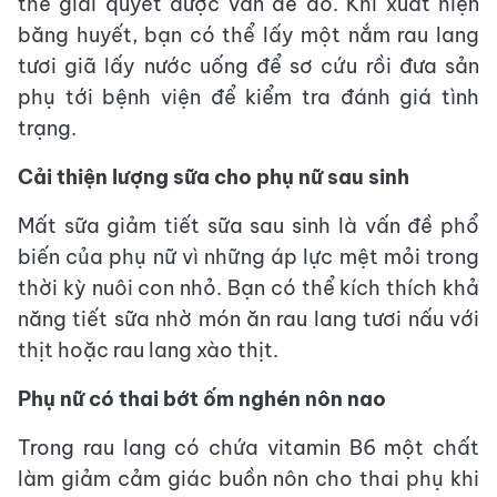
thể giải quyết được vấn đề đó. Khi xuất hiện
băng huyết, bạn có thể lấy một nắm rau lang
tươi giã lấy nước uống để sơ cứu rồi đưa sản
phụ tới bệnh viện để kiểm tra đánh giá tình
trạng.
Cải thiện lượng sữa cho phụ nữ sau sinh
Mất sữa giảm tiết sữa sau sinh là vấn đề phổ
biến của phụ nữ vì những áp lực mệt mỏi trong
thời kỳ nuôi con nhỏ. Bạn có thể kích thích khả
năng tiết sữa nhờ món ăn rau lang tươi nấu với
thịt hoặc rau lang xào thịt.
Phụ nữ có thai bớt ốm nghén nôn nao
Trong rau lang có chứa vitamin B6 một chất
làm giảm cảm giác buồn nôn cho thai phụ khi