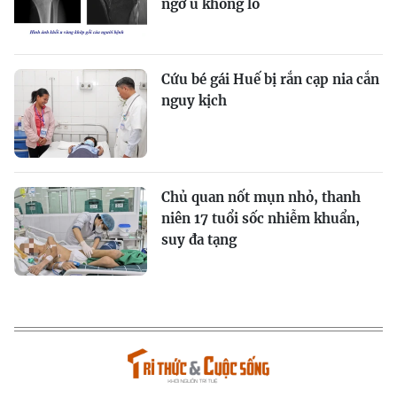
ngờ u khổng lồ
Cứu bé gái Huế bị rắn cạp nia cắn
nguy kịch
Chủ quan nốt mụn nhỏ, thanh
niên 17 tuổi sốc nhiễm khuẩn,
suy đa tạng