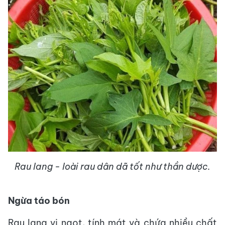
Rau lang - loài rau dân dã tốt như thần dược.
Ngừa táo bón
Rau lang vị ngọt, tính mát và chứa nhiều chất