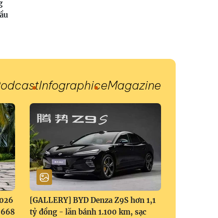
g
đầu
odcast
Infographic
eMagazine
2026
[GALLERY] BYD Denza Z9S hơn 1,1
1,668
tỷ đồng - lăn bánh 1.100 km, sạc