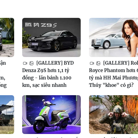
Cận
[GALLERY] BYD
[GALLERY] Rol
6
Denza Z9S hơn 1,1 tỷ
Royce Phantom hơn 
am,
đồng - lăn bánh 1.100
tỷ mà HH Mai Phươn
ồng
km, sạc siêu nhanh
Thúy "khoe" có gì?