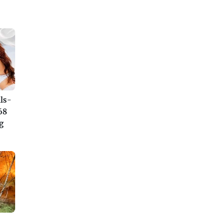
ls-
68
g