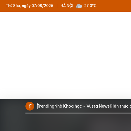
Thứ Sáu, ngày 07/08/2026
HÀ NỘI
27.3°C
Trending
Nhà Khoa học - Vusta News
Kiến thức 