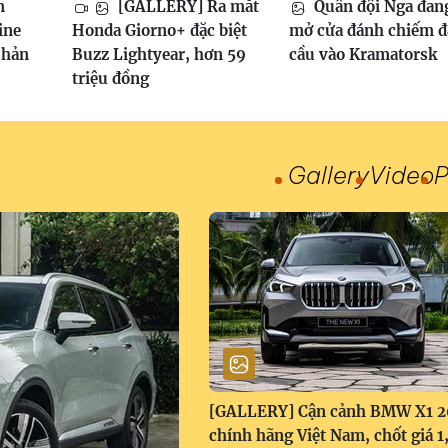
m
[GALLERY] Ra mắt
Quân đội Nga đan
ine
Honda Giorno+ đặc biệt
mở cửa đánh chiếm 
phản
Buzz Lightyear, hơn 59
cầu vào Kramatorsk
triệu đồng
Gallery
Video
P
[GALLERY] Cận cảnh BMW X1 
chính hãng Việt Nam, chốt giá 