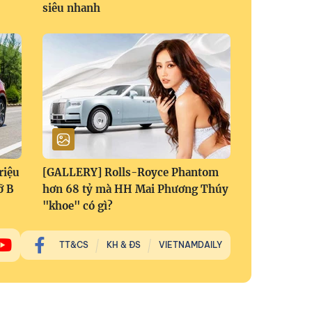
siêu nhanh
riệu
[GALLERY] Rolls-Royce Phantom
ỡ B
hơn 68 tỷ mà HH Mai Phương Thúy
"khoe" có gì?
TT&CS
KH & ĐS
VIETNAMDAILY