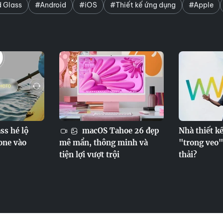
d Glass
#Android
#iOS
#Thiết kế ứng dụng
#Apple
ss hé lộ
macOS Tahoe 26 đẹp
Nhà thiết kế
hone vào
mê mẩn, thông minh và
"trong veo"
tiện lợi vượt trội
thải?