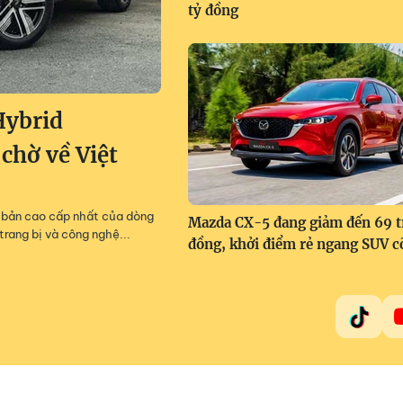
tỷ đồng
Hybrid
 chờ về Việt
m, bản cao cấp nhất của dòng
Mazda CX-5 đang giảm đến 69 t
trang bị và công nghệ...
đồng, khởi điểm rẻ ngang SUV c