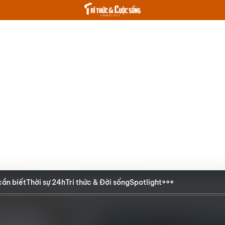
cần biết
Thời sự 24h
Tri thức & Đời sống
Spotlight