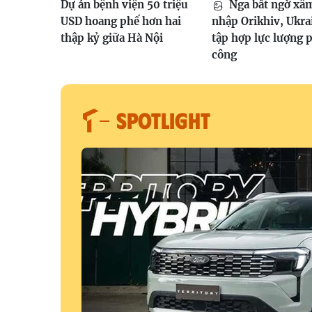
Dự án bệnh viện 50 triệu
Nga bất ngờ xâ
USD hoang phế hơn hai
nhập Orikhiv, Ukra
thập kỷ giữa Hà Nội
tập hợp lực lượng 
công
SPOTLIGHT