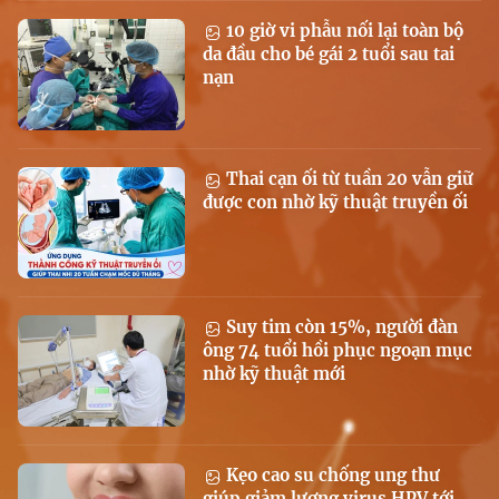
10 giờ vi phẫu nối lại toàn bộ
da đầu cho bé gái 2 tuổi sau tai
nạn
Thai cạn ối từ tuần 20 vẫn giữ
được con nhờ kỹ thuật truyền ối
Suy tim còn 15%, người đàn
ông 74 tuổi hồi phục ngoạn mục
nhờ kỹ thuật mới
Kẹo cao su chống ung thư
giúp giảm lượng virus HPV tới