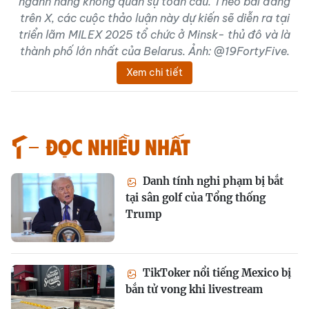
ngành hàng không quân sự toàn cầu. Theo bài đăng
trên X, các cuộc thảo luận này dự kiến ​​sẽ diễn ra tại
triển lãm MILEX 2025 tổ chức ở Minsk- thủ đô và là
thành phố lớn nhất của Belarus. Ảnh: @19FortyFive.
Xem chi tiết
Đọc nhiều nhất
Danh tính nghi phạm bị bắt
tại sân golf của Tổng thống
Trump
TikToker nổi tiếng Mexico bị
bắn tử vong khi livestream