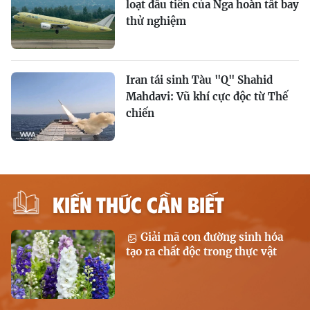
loạt đầu tiên của Nga hoàn tất bay
thử nghiệm
Iran tái sinh Tàu "Q" Shahid
Mahdavi: Vũ khí cực độc từ Thế
chiến
KIẾN THỨC CẦN BIẾT
Giải mã con đường sinh hóa
tạo ra chất độc trong thực vật