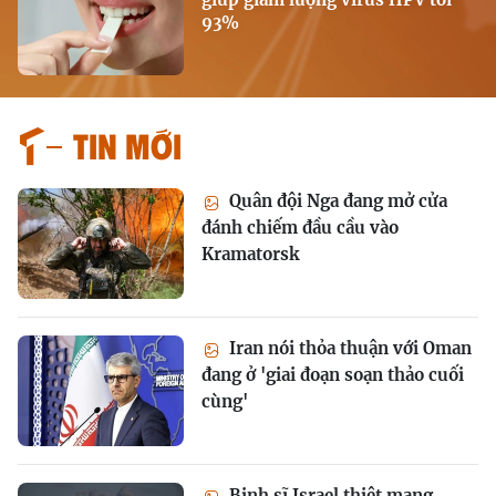
93%
Tin mới
Quân đội Nga đang mở cửa
đánh chiếm đầu cầu vào
Kramatorsk
Iran nói thỏa thuận với Oman
đang ở 'giai đoạn soạn thảo cuối
cùng'
Binh sĩ Israel thiệt mạng