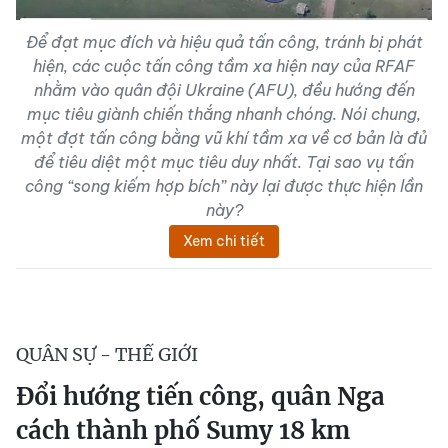
Để đạt mục đích và hiệu quả tấn công, tránh bị phát
hiện, các cuộc tấn công tầm xa hiện nay của RFAF
nhằm vào quân đội Ukraine (AFU), đều hướng đến
mục tiêu giành chiến thắng nhanh chóng. Nói chung,
một đợt tấn công bằng vũ khí tầm xa về cơ bản là đủ
để tiêu diệt một mục tiêu duy nhất. Tại sao vụ tấn
công “song kiếm hợp bích” này lại được thực hiện lần
này?
Xem chi tiết
QUÂN SỰ - THẾ GIỚI
Đổi hướng tiến công, quân Nga
cách thành phố Sumy 18 km