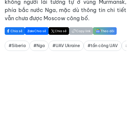
không người lái tương tự ở vùng Murmansk,
phía bắc nước Nga, mặc dù thông tin chi tiết
vẫn chưa được Moscow công bố.
Chia sẻ
Chia sẻ
Chia sẻ
Copy link
Theo dõi
#Siberia
#Nga
#UAV Ukraine
#tấn công UAV
#x