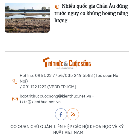
Nhiều quốc gia Châu Âu đứng
trước nguy cơ khủng hoảng năng
lượng
Hotline: 096 523 7756/035 249 5588 (Toà soạn Hà
Nội)
/ 091 122 1222 (VPĐD TPHCM)
baotrithuccuocsong@kienthuc.net.vn -
tkts@kienthuc.net.vn
CƠ QUAN CHỦ QUẢN: LIÊN HIỆP CÁC HỘI KHOA HỌC VÀ KỸ
THUẬT VIỆT NAM