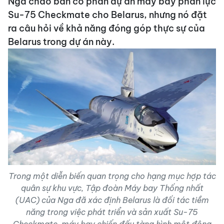
Nga chào bán cổ phần dự án máy bay phản lực
Su-75 Checkmate cho Belarus, nhưng nó đặt
ra câu hỏi về khả năng đóng góp thực sự của
Belarus trong dự án này.
Trong một diễn biến quan trọng cho hạng mục hợp tác
quân sự khu vực, Tập đoàn Máy bay Thống nhất
(UAC) của Nga đã xác định Belarus là đối tác tiềm
năng trong việc phát triển và sản xuất Su-75
Checkmate, máy bay chiến đấu tàng hình một động