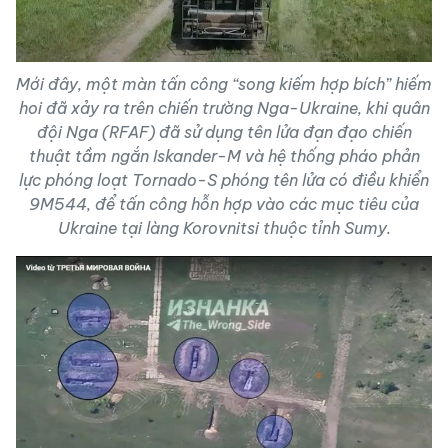
Mới đây, một màn tấn công “song kiếm hợp bích” hiếm
hoi đã xảy ra trên chiến trường Nga-Ukraine, khi quân
đội Nga (RFAF) đã sử dụng tên lửa đạn đạo chiến
thuật tầm ngắn Iskander-M và hệ thống pháo phản
lực phóng loạt Tornado-S phóng tên lửa có điều khiển
9M544, để tấn công hỗn hợp vào các mục tiêu của
Ukraine tại làng Korovnitsi thuộc tỉnh Sumy.