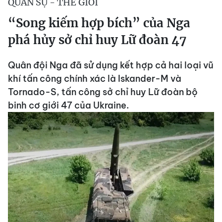
QUÂN SỰ - THẾ GIỚI
“Song kiếm hợp bích” của Nga
phá hủy sở chỉ huy Lữ đoàn 47
Quân đội Nga đã sử dụng kết hợp cả hai loại vũ
khí tấn công chính xác là Iskander-M và
Tornado-S, tấn công sở chỉ huy Lữ đoàn bộ
binh cơ giới 47 của Ukraine.