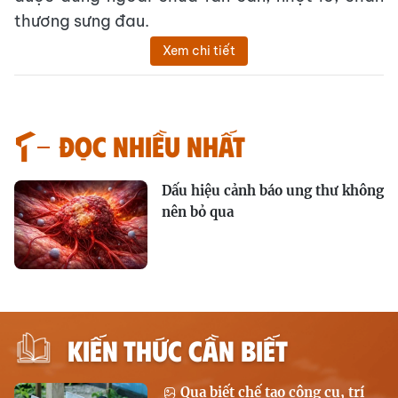
thương sưng đau.
Xem chi tiết
Đọc nhiều nhất
Dấu hiệu cảnh báo ung thư không
nên bỏ qua
KIẾN THỨC CẦN BIẾT
Quạ biết chế tạo công cụ, trí