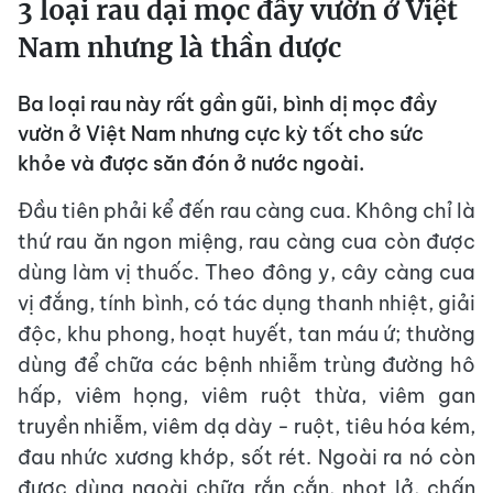
3 loại rau dại mọc đầy vườn ở Việt
Nam nhưng là thần dược
Ba loại rau này rất gần gũi, bình dị mọc đầy
vườn ở Việt Nam nhưng cực kỳ tốt cho sức
khỏe và được săn đón ở nước ngoài.
Đầu tiên phải kể đến rau càng cua. Không chỉ là
thứ rau ăn ngon miệng, rau càng cua còn được
dùng làm vị thuốc. Theo đông y, cây càng cua
vị đắng, tính bình, có tác dụng thanh nhiệt, giải
độc, khu phong, hoạt huyết, tan máu ứ; thường
dùng để chữa các bệnh nhiễm trùng đường hô
hấp, viêm họng, viêm ruột thừa, viêm gan
truyền nhiễm, viêm dạ dày - ruột, tiêu hóa kém,
đau nhức xương khớp, sốt rét. Ngoài ra nó còn
được dùng ngoài chữa rắn cắn, nhọt lở, chấn