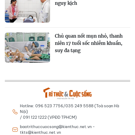
nguy kịch
Chủ quan nốt mụn nhỏ, thanh
niên 17 tuổi sốc nhiễm khuẩn,
suy đa tạng
Hotline: 096 523 7756/035 249 5588 (Toà soạn Hà
Nội)
/ 091 122 1222 (VPĐD TPHCM)
baotrithuccuocsong@kienthuc.net.vn -
tkts@kienthuc.net.vn