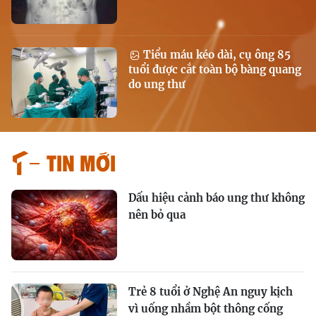
Tiểu máu kéo dài, cụ ông 85
tuổi được cắt toàn bộ bàng quang
do ung thư
Tin mới
Dấu hiệu cảnh báo ung thư không
nên bỏ qua
Trẻ 8 tuổi ở Nghệ An nguy kịch
vì uống nhầm bột thông cống