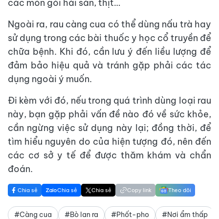
các món gỏi hải sản, thịt…
Ngoài ra, rau càng cua có thể dùng nấu trà hay
sử dụng trong các bài thuốc y học cổ truyền để
chữa bệnh. Khi đó, cần lưu ý đến liều lượng để
đảm bảo hiệu quả và tránh gặp phải các tác
dụng ngoài ý muốn.
Đi kèm với đó, nếu trong quá trình dùng loại rau
này, bạn gặp phải vấn đề nào đó về sức khỏe,
cần ngừng việc sử dụng này lại; đồng thời, để
tìm hiểu nguyên do của hiện tượng đó, nên đến
các cơ sở y tế để được thăm khám và chẩn
đoán.
Chia sẻ
Chia sẻ
Chia sẻ
Copy link
Theo dõi
#Càng cua
#Bò lan ra
#Phốt-pho
#Nơi ẩm thấp