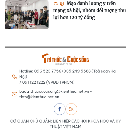
Mạo danh lương y trên
mạng xã hội, nhóm đối tượng thu
lợi hơn 120 tỷ đồng
Hotline: 096 523 7756/035 249 5588 (Toà soạn Hà
Nội)
/ 091 122 1222 (VPĐD TPHCM)
baotrithuccuocsong@kienthuc.net.vn -
tkts@kienthuc.net.vn
CƠ QUAN CHỦ QUẢN: LIÊN HIỆP CÁC HỘI KHOA HỌC VÀ KỸ
THUẬT VIỆT NAM