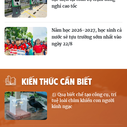
nghỉ cao tốc
Năm học 2026-2027, học sinh cả
nước sẽ tựu trường sớm nhất vào
ngày 22/8
KIẾN THỨC CẦN BIẾT
Quạ biết chế tạo công cụ, trí
tuệ loài chim khiến con người
kinh ngạc