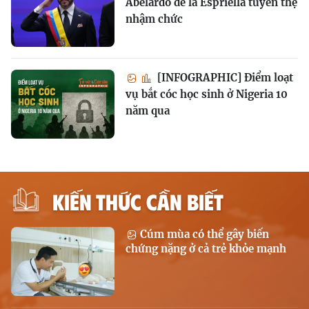
Abelardo de la Espriella tuyên thệ
nhậm chức
[INFOGRAPHIC] Điểm loạt
vụ bắt cóc học sinh ở Nigeria 10
năm qua
KIẾN THỨC CẦN BIẾT
Cúm mùa có thể gây biến
chứng nặng ở cả trẻ khỏe mạnh