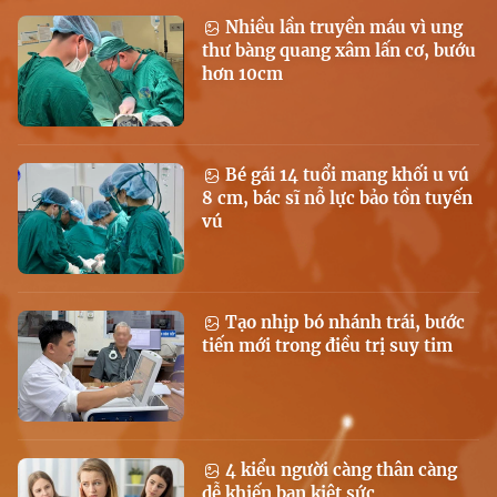
Nhiều lần truyền máu vì ung
thư bàng quang xâm lấn cơ, bướu
hơn 10cm
Bé gái 14 tuổi mang khối u vú
8 cm, bác sĩ nỗ lực bảo tồn tuyến
vú
Tạo nhịp bó nhánh trái, bước
tiến mới trong điều trị suy tim
4 kiểu người càng thân càng
dễ khiến bạn kiệt sức