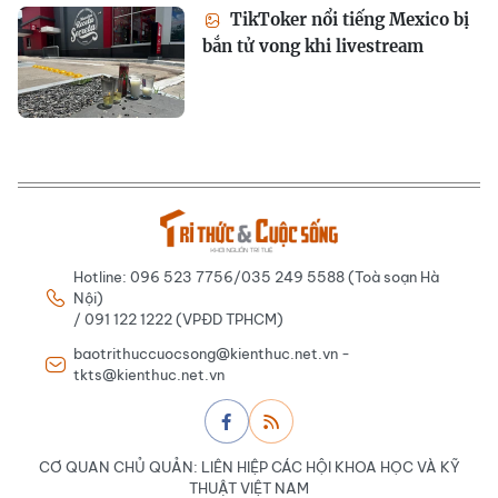
TikToker nổi tiếng Mexico bị
bắn tử vong khi livestream
Hotline: 096 523 7756/035 249 5588 (Toà soạn Hà
Nội)
/ 091 122 1222 (VPĐD TPHCM)
baotrithuccuocsong@kienthuc.net.vn -
tkts@kienthuc.net.vn
CƠ QUAN CHỦ QUẢN: LIÊN HIỆP CÁC HỘI KHOA HỌC VÀ KỸ
THUẬT VIỆT NAM