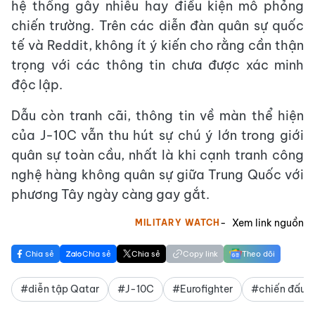
hệ thống gây nhiễu hay điều kiện mô phỏng
chiến trường. Trên các diễn đàn quân sự quốc
tế và Reddit, không ít ý kiến cho rằng cần thận
trọng với các thông tin chưa được xác minh
độc lập.
Dẫu còn tranh cãi, thông tin về màn thể hiện
của J-10C vẫn thu hút sự chú ý lớn trong giới
quân sự toàn cầu, nhất là khi cạnh tranh công
nghệ hàng không quân sự giữa Trung Quốc với
phương Tây ngày càng gay gắt.
Xem link nguồn
MILITARY WATCH
Chia sẻ
Chia sẻ
Chia sẻ
Copy link
Theo dõi
#diễn tập Qatar
#J-10C
#Eurofighter
#chiến đấu 