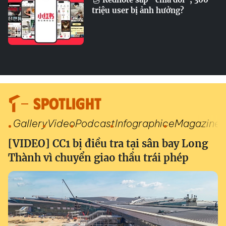
triệu user bị ảnh hưởng?
SPOTLIGHT
Gallery
Video
Podcast
Infographic
eMagazine
[VIDEO] CC1 bị điều tra tại sân bay Long
Thành vì chuyển giao thầu trái phép