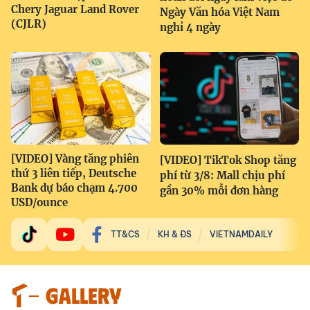
Chery Jaguar Land Rover
Ngày Văn hóa Việt Nam
(CJLR)
nghỉ 4 ngày
[VIDEO] Vàng tăng phiên
[VIDEO] TikTok Shop tăng
thứ 3 liên tiếp, Deutsche
phí từ 3/8: Mall chịu phí
Bank dự báo chạm 4.700
gần 30% mỗi đơn hàng
USD/ounce
TT&CS
KH & ĐS
VIETNAMDAILY
GALLERY