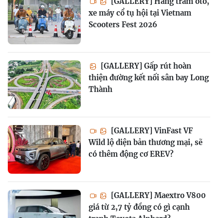
[GALLERY] Hàng trăm ôtô,
xe máy cổ tụ hội tại Vietnam
Scooters Fest 2026
[GALLERY] Gấp rút hoàn
thiện đường kết nối sân bay Long
Thành
[GALLERY] VinFast VF
Wild lộ diện bản thương mại, sẽ
có thêm động cơ EREV?
[GALLERY] Maextro V800
giá từ 2,7 tỷ đồng có gì cạnh