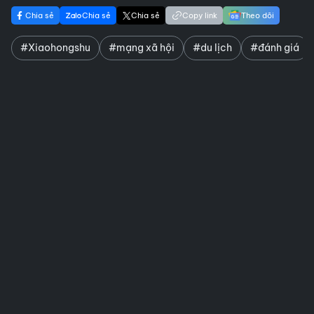
Chia sẻ
Chia sẻ
Chia sẻ
Copy link
Theo dõi
#Xiaohongshu
#mạng xã hội
#du lịch
#đánh giá