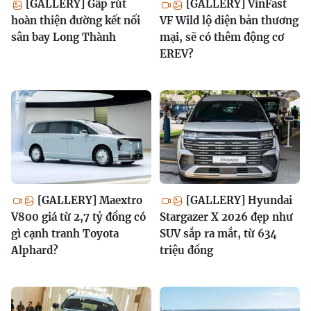
[GALLERY] Gấp rút
[GALLERY] VinFast
hoàn thiện đường kết nối
VF Wild lộ diện bản thương
sân bay Long Thành
mại, sẽ có thêm động cơ
EREV?
[GALLERY] Maextro
[GALLERY] Hyundai
V800 giá từ 2,7 tỷ đồng có
Stargazer X 2026 đẹp như
gì cạnh tranh Toyota
SUV sắp ra mắt, từ 634
Alphard?
triệu đồng