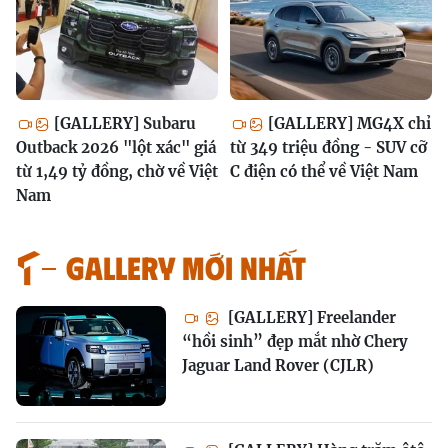
[GALLERY] Subaru
[GALLERY] MG4X chỉ
Outback 2026 "lột xác" giá
từ 349 triệu đồng - SUV cỡ
từ 1,49 tỷ đồng, chờ về Việt
C điện có thể về Việt Nam
Nam
GALLERY MỚI NHẤT
[GALLERY] Freelander
“hồi sinh” đẹp mắt nhờ Chery
Jaguar Land Rover (CJLR)