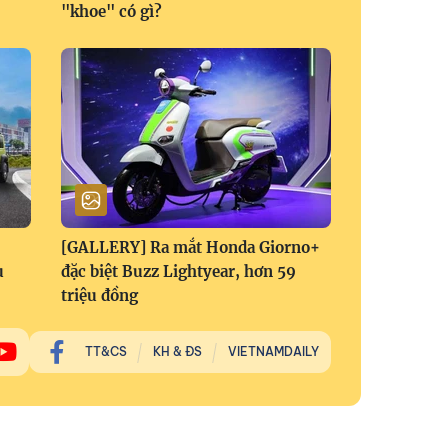
"khoe" có gì?
[GALLERY] Ra mắt Honda Giorno+
u
đặc biệt Buzz Lightyear, hơn 59
triệu đồng
TT&CS
KH & ĐS
VIETNAMDAILY