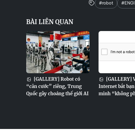
#robot
#ENGI
BÀI LIÊN QUAN
[GALLERY] Robot có
[GALLERY] V
“căn cước” riêng, Trung
Internet bắt bạ
Quốc gây choáng thế giới AI
minh “không ph