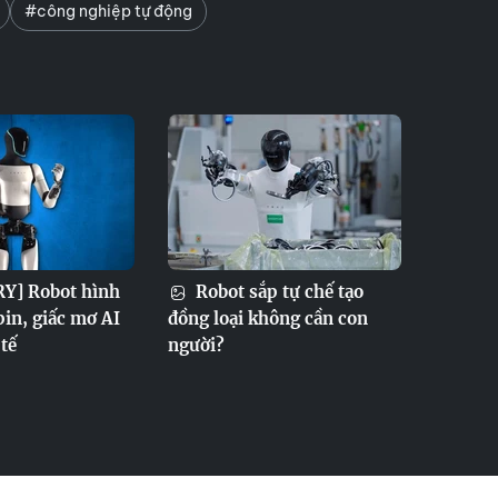
#công nghiệp tự động
Y] Robot hình
Robot sắp tự chế tạo
pin, giấc mơ AI
đồng loại không cần con
 tế
người?