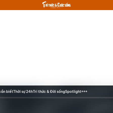
cần biết
Thời sự 24h
Tri thức & Đời sống
Spotlight