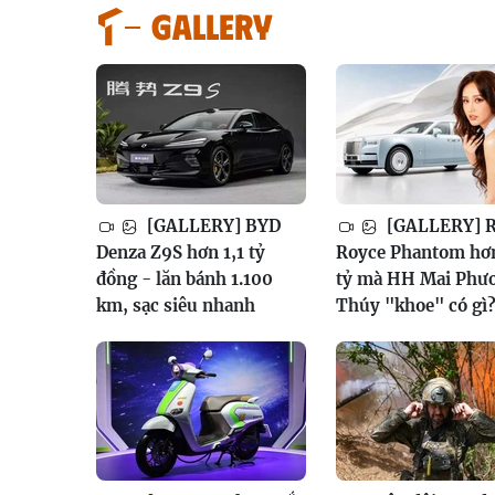
GALLERY
[GALLERY] BYD
[GALLERY] R
Denza Z9S hơn 1,1 tỷ
Royce Phantom hơ
đồng - lăn bánh 1.100
tỷ mà HH Mai Phư
km, sạc siêu nhanh
Thúy "khoe" có gì