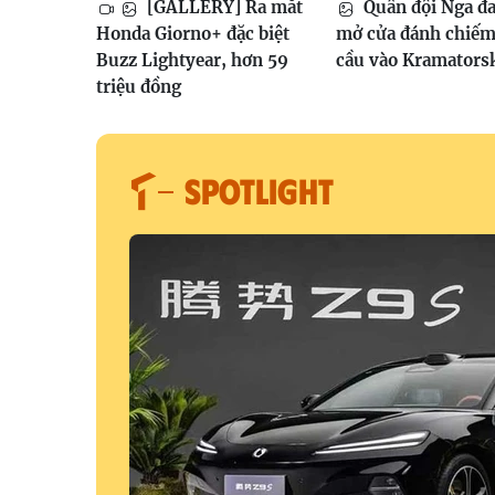
[GALLERY] Ra mắt
Quân đội Nga đ
Honda Giorno+ đặc biệt
mở cửa đánh chiếm
Buzz Lightyear, hơn 59
cầu vào Kramators
triệu đồng
SPOTLIGHT