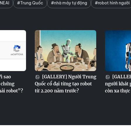
NEAI
#Trung Quốc
#nhà máy tự động
#robot hình người
ì sao
[GALLERY] Người Trung
[GALLER
n chứng
Quốc cổ đại từng tạo robot
người khát 
ải robot”?
từ 2.200 năm trước?
còn xa thực