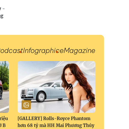
7 -
ng
odcast
Infographic
eMagazine
riệu
[GALLERY] Rolls-Royce Phantom
ỡ B
hơn 68 tỷ mà HH Mai Phương Thúy