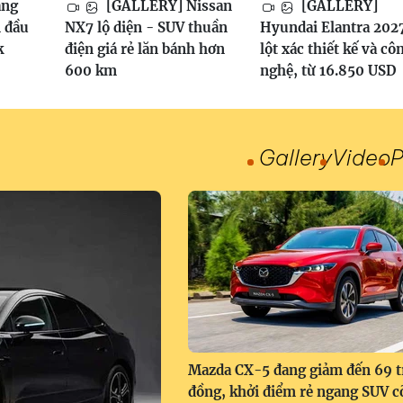
ang
[GALLERY] Nissan
[GALLERY]
 đầu
NX7 lộ diện - SUV thuần
Hyundai Elantra 202
k
điện giá rẻ lăn bánh hơn
lột xác thiết kế và cô
600 km
nghệ, từ 16.850 USD
Gallery
Video
P
Mazda CX-5 đang giảm đến 69 t
đồng, khởi điểm rẻ ngang SUV c