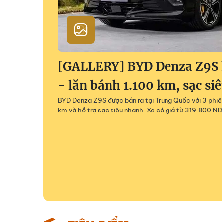
[GALLERY] BYD Denza Z9S h
- lăn bánh 1.100 km, sạc si
BYD Denza Z9S được bán ra tại Trung Quốc với 3 phiên
km và hỗ trợ sạc siêu nhanh. Xe có giá từ 319.800 ND