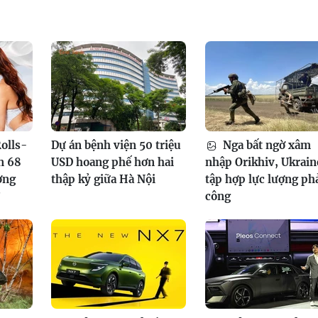
olls-
Dự án bệnh viện 50 triệu
Nga bất ngờ xâm
n 68
USD hoang phế hơn hai
nhập Orikhiv, Ukrain
ơng
thập kỷ giữa Hà Nội
tập hợp lực lượng ph
?
công