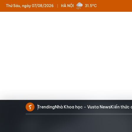
Thứ Sáu, ngày 07/08/2026
HÀ NỘI
31.5°C
Trending
Nhà Khoa học - Vusta News
Kiến thức 