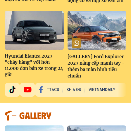
động cơ và hộp số vẫn zin
Hyundai Elantra 2027
[GALLERY] Ford Explorer
"cháy hàng" với hơn
2027 nâng cấp mạnh tay -
11.000 đơn bán xe trong 24
thêm ba màn hình tiêu
giờ
chuẩn
TT&CS
KH & ĐS
VIETNAMDAILY
GALLERY