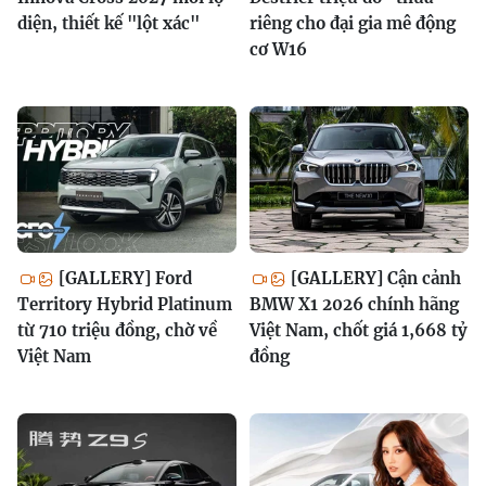
diện, thiết kế "lột xác"
riêng cho đại gia mê động
cơ W16
[GALLERY] Ford
[GALLERY] Cận cảnh
Territory Hybrid Platinum
BMW X1 2026 chính hãng
từ 710 triệu đồng, chờ về
Việt Nam, chốt giá 1,668 tỷ
Việt Nam
đồng