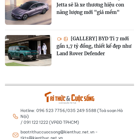
Jetta sẽ là xe thương hiệu con
năng lượng mới "giá mềm"
[GALLERY] BYD Ti 7 mới
gần 1,7 tỷ đồng, thiết kế đẹp như
Land Rover Defender
Hotline: 096 523 7756/035 249 5588 (Toà soạn Hà
Nội)
/ 091 122 1222 (VPĐD TPHCM)
baotrithuccuocsong@kienthuc.net.vn -
tkts@kienthuc.net.vn