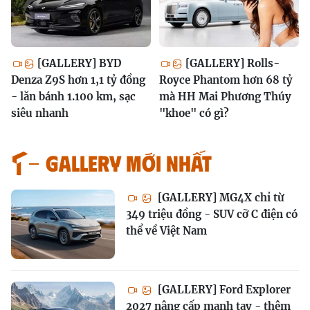
[GALLERY] BYD
[GALLERY] Rolls-
Denza Z9S hơn 1,1 tỷ đồng
Royce Phantom hơn 68 tỷ
- lăn bánh 1.100 km, sạc
mà HH Mai Phương Thúy
siêu nhanh
"khoe" có gì?
GALLERY MỚI NHẤT
[GALLERY] MG4X chỉ từ
349 triệu đồng - SUV cỡ C điện có
thể về Việt Nam
[GALLERY] Ford Explorer
2027 nâng cấp mạnh tay - thêm