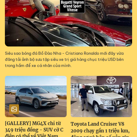
Siêu sao bóng đá Bồ Đào Nha - Cristiano Ronaldo mới đây vừa
đăng tải ảnh bộ sưu tập siêu xe trị giá hàng chục triệu USD bên
trong hầm để xe cá nhân của mình.
[GALLERY] MG4X chỉ từ
Toyota Land Cruiser V8
349 triệu đồng - SUV cỡ C
2009 chạy gần 1 triệu km,
điện có thể về Việt Nam