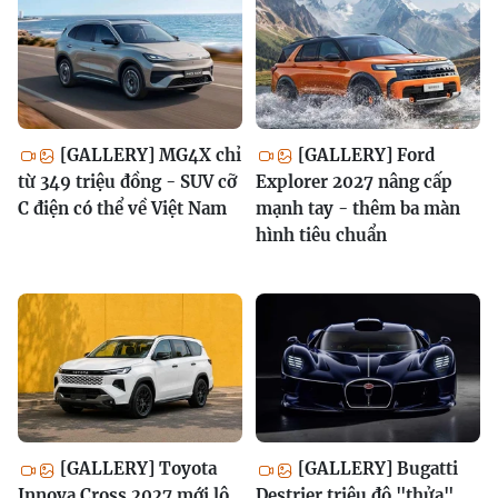
[GALLERY] MG4X chỉ
[GALLERY] Ford
từ 349 triệu đồng - SUV cỡ
Explorer 2027 nâng cấp
C điện có thể về Việt Nam
mạnh tay - thêm ba màn
hình tiêu chuẩn
[GALLERY] Toyota
[GALLERY] Bugatti
Innova Cross 2027 mới lộ
Destrier triệu đô "thửa"