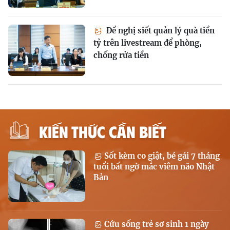
Đề nghị siết quản lý quà tiền
tỷ trên livestream để phòng,
chống rửa tiền
KIẾN THỨC CẦN BIẾT
Sốt kèm co giật, bé gái 7 tháng
tuổi bất ngờ mắc viêm não Nhật
Bản
Cứu sống trẻ sơ sinh 1 ngày