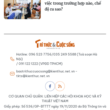
việc trong trường hợp nào, chế
độ ra sao?
Hotline: 096 523 7756/035 249 5588 (Toà soạn Hà
Nội)
/ 091 122 1222 (VPĐD TPHCM)
baotrithuccuocsong@kienthuc.net.vn -
tkts@kienthuc.net.vn
CƠ QUAN CHỦ QUẢN: LIÊN HIỆP CÁC HỘI KHOA HỌC VÀ KỸ
THUẬT VIỆT NAM
Giấy phép: Số 536/GP-BTTTT ngày 19/11/2020 do Bộ Thông tin và