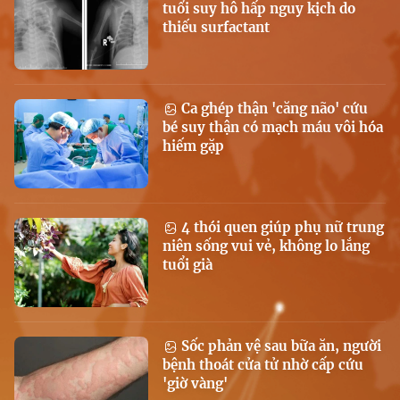
tuổi suy hô hấp nguy kịch do
thiếu surfactant
Ca ghép thận 'căng não' cứu
bé suy thận có mạch máu vôi hóa
hiếm gặp
4 thói quen giúp phụ nữ trung
niên sống vui vẻ, không lo lắng
tuổi già
Sốc phản vệ sau bữa ăn, người
bệnh thoát cửa tử nhờ cấp cứu
'giờ vàng'