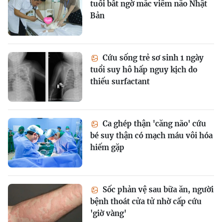
tuổi bất ngờ mắc viêm não Nhật
Bản
Cứu sống trẻ sơ sinh 1 ngày
tuổi suy hô hấp nguy kịch do
thiếu surfactant
Ca ghép thận 'căng não' cứu
bé suy thận có mạch máu vôi hóa
hiếm gặp
Sốc phản vệ sau bữa ăn, người
bệnh thoát cửa tử nhờ cấp cứu
'giờ vàng'