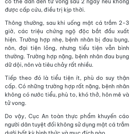
có thể dẫn đến tử vong sau 2 ngày nếu không
được cấp cứu, điều trị kịp thời.
Thông thường, sau khi uống mật cá trắm 2-3
giờ, các triệu chứng ngộ độc bắt đầu xuất
hiện. Trường hợp nhẹ, bệnh nhân bị đau bụng,
nôn, đại tiện lỏng, nhưng tiểu tiện vẫn bình
thường. Trường hợp nặng, bệnh nhân đau bụng
dữ dội, nôn và tiêu chảy rất nhiều.
Tiếp theo đó là tiểu tiện ít, phù do suy thận
cấp. Có những trường hợp rất nặng, bệnh nhân
không có nước tiểu, phù to, khó thở, hôn mê và
tử vong.
Do vậy, Cục An toàn thực phẩm khuyến cáo
người dân tuyệt đối không sử dụng mật cá trắm
dưới bất kỳ hình thức và mục đích nào.