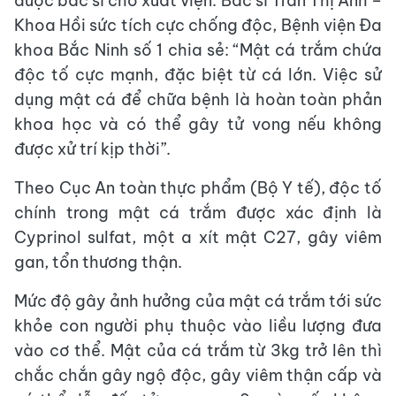
được bác sĩ cho xuất viện. Bác sĩ Trần Thị Anh –
Khoa Hồi sức tích cực chống độc, Bệnh viện Đa
khoa Bắc Ninh số 1 chia sẻ: “Mật cá trắm chứa
độc tố cực mạnh, đặc biệt từ cá lớn. Việc sử
dụng mật cá để chữa bệnh là hoàn toàn phản
khoa học và có thể gây tử vong nếu không
được xử trí kịp thời”.
Theo Cục An toàn thực phẩm (Bộ Y tế), độc tố
chính trong mật cá trắm được xác định là
Cyprinol sulfat, một a xít mật C27, gây viêm
gan, tổn thương thận.
Mức độ gây ảnh hưởng của mật cá trắm tới sức
khỏe con người phụ thuộc vào liều lượng đưa
vào cơ thể. Mật của cá trắm từ 3kg trở lên thì
chắc chắn gây ngộ độc, gây viêm thận cấp và