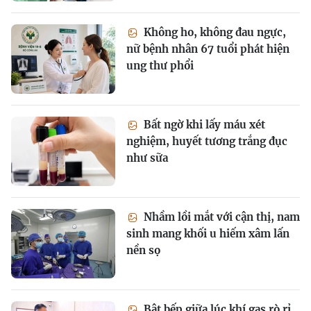
Không ho, không đau ngực,
nữ bệnh nhân 67 tuổi phát hiện
ung thư phổi
Bất ngờ khi lấy máu xét
nghiệm, huyết tương trắng đục
như sữa
Nhầm lồi mắt với cận thị, nam
sinh mang khối u hiếm xâm lấn
nền sọ
Bật bếp giữa lúc khí gas rò rỉ,