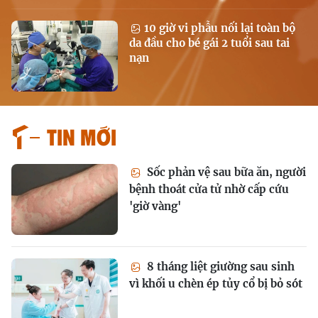
10 giờ vi phẫu nối lại toàn bộ
da đầu cho bé gái 2 tuổi sau tai
nạn
Tin mới
Sốc phản vệ sau bữa ăn, người
bệnh thoát cửa tử nhờ cấp cứu
'giờ vàng'
8 tháng liệt giường sau sinh
vì khối u chèn ép tủy cổ bị bỏ sót