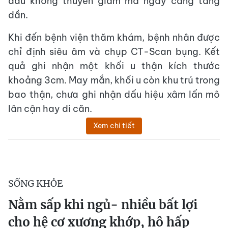
đau không thuyên giảm mà ngày càng tăng
dần.
Khi đến bệnh viện thăm khám, bệnh nhân được
chỉ định siêu âm và chụp CT-Scan bụng. Kết
quả ghi nhận một khối u thận kích thước
khoảng 3cm. May mắn, khối u còn khu trú trong
bao thận, chưa ghi nhận dấu hiệu xâm lấn mô
lân cận hay di căn.
Xem chi tiết
SỐNG KHỎE
Nằm sấp khi ngủ- nhiều bất lợi
cho hệ cơ xương khớp, hô hấp