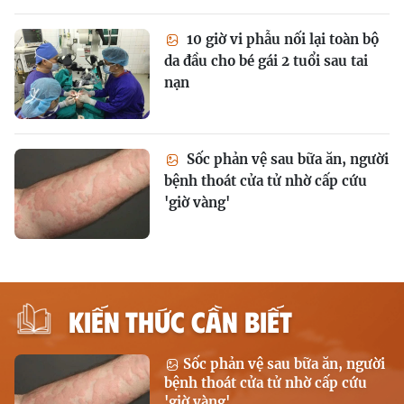
10 giờ vi phẫu nối lại toàn bộ
da đầu cho bé gái 2 tuổi sau tai
nạn
Sốc phản vệ sau bữa ăn, người
bệnh thoát cửa tử nhờ cấp cứu
'giờ vàng'
KIẾN THỨC CẦN BIẾT
Sốc phản vệ sau bữa ăn, người
bệnh thoát cửa tử nhờ cấp cứu
'giờ vàng'