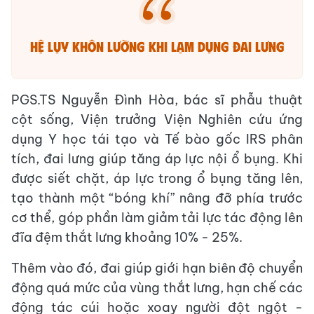
Hệ lụy khôn lường khi lạm dụng đai lưng
PGS.TS Nguyễn Đình Hòa, bác sĩ phẫu thuật
cột sống, Viện trưởng Viện Nghiên cứu ứng
dụng Y học tái tạo và Tế bào gốc IRS phân
tích, đai lưng giúp tăng áp lực nội ổ bụng. Khi
được siết chặt, áp lực trong ổ bụng tăng lên,
tạo thành một “bóng khí” nâng đỡ phía trước
cơ thể, góp phần làm giảm tải lực tác động lên
đĩa đệm thắt lưng khoảng 10% - 25%.
Thêm vào đó, đai giúp giới hạn biên độ chuyển
động quá mức của vùng thắt lưng, hạn chế các
động tác cúi hoặc xoay người đột ngột -