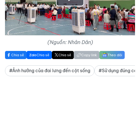
Play
Video
(Nguồn: Nhân Dân)
Chia sẻ
Chia sẻ
Chia sẻ
Copy link
Theo dõi
#Ảnh hưởng của đai lưng đến cột sống
#Sử dụng đúng cách