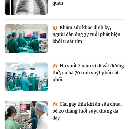
quản
Khám sức khỏe định kỳ,
người đàn ông 37 tuổi phát hiện
khối u sát tim
Ho suốt 2 năm vì dị vật đường
thở, cụ bà 70 tuổi suýt phải cắt
phổi
Cắn gãy thìa khi ăn sữa chua,
bé 20 tháng tuổi suýt thủng dạ
dày