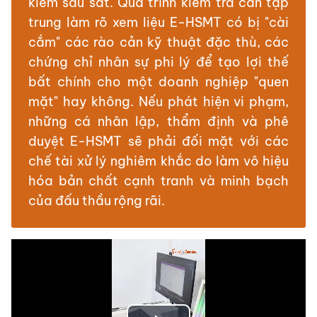
kiểm sâu sát. Quá trình kiểm tra cần tập
trung làm rõ xem liệu E-HSMT có bị "cài
cắm" các rào cản kỹ thuật đặc thù, các
chứng chỉ nhân sự phi lý để tạo lợi thế
bất chính cho một doanh nghiệp "quen
mặt" hay không. Nếu phát hiện vi phạm,
những cá nhân lập, thẩm định và phê
duyệt E-HSMT sẽ phải đối mặt với các
chế tài xử lý nghiêm khắc do làm vô hiệu
hóa bản chất cạnh tranh và minh bạch
của đấu thầu rộng rãi.