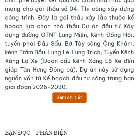
BQL phê duyệt kết quả lựa chọn nhà thầu qua
mạng cho gói thầu số 04: Thi công xây dựng
công trình. Đây là gói thầu xây lắp thuộc kế
hoạch lựa chọn nhà thầu Dự án đầu tư Xây
dựng đường GTNT Lung Miên, Kênh Đồng Hội,
tuyến phải Đầu Sấu, Bờ Tây sông Ông Khâm,
kênh Trâm Bầu, Lung Lê, Lung Trích, Tuyến Kênh
Xáng Lộ Xe (Đoạn cầu Kênh Xáng Lộ Xe đến
giáp Tân Hưng Đông cũ). Dự án này sử dụng
nguồn vốn từ Kế hoạch đầu tư công trung hạn
giai đoạn 2026-2030.
Xem chi tiết
BẠN ĐỌC - PHẢN BIỆN