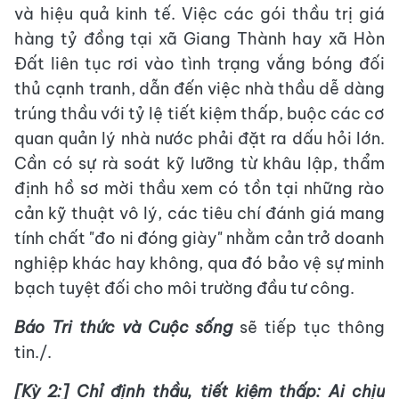
và hiệu quả kinh tế. Việc các gói thầu trị giá
hàng tỷ đồng tại xã Giang Thành hay xã Hòn
Đất liên tục rơi vào tình trạng vắng bóng đối
thủ cạnh tranh, dẫn đến việc nhà thầu dễ dàng
trúng thầu với tỷ lệ tiết kiệm thấp, buộc các cơ
quan quản lý nhà nước phải đặt ra dấu hỏi lớn.
Cần có sự rà soát kỹ lưỡng từ khâu lập, thẩm
định hồ sơ mời thầu xem có tồn tại những rào
cản kỹ thuật vô lý, các tiêu chí đánh giá mang
tính chất "đo ni đóng giày" nhằm cản trở doanh
nghiệp khác hay không, qua đó bảo vệ sự minh
bạch tuyệt đối cho môi trường đầu tư công.
Báo Tri thức và Cuộc sống
sẽ tiếp tục thông
tin./.
[Kỳ 2:] Chỉ định thầu, tiết kiệm thấp: Ai chịu