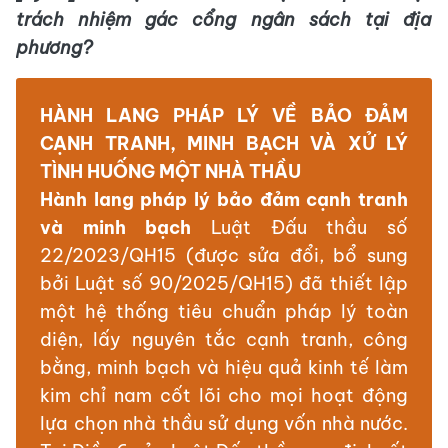
trách nhiệm gác cổng ngân sách tại địa
phương?
HÀNH LANG PHÁP LÝ VỀ BẢO ĐẢM
CẠNH TRANH, MINH BẠCH VÀ XỬ LÝ
TÌNH HUỐNG MỘT NHÀ THẦU
Hành lang pháp lý bảo đảm cạnh tranh
và minh bạch
Luật Đấu thầu số
22/2023/QH15 (được sửa đổi, bổ sung
bởi Luật số 90/2025/QH15) đã thiết lập
một hệ thống tiêu chuẩn pháp lý toàn
diện, lấy nguyên tắc cạnh tranh, công
bằng, minh bạch và hiệu quả kinh tế làm
kim chỉ nam cốt lõi cho mọi hoạt động
lựa chọn nhà thầu sử dụng vốn nhà nước.