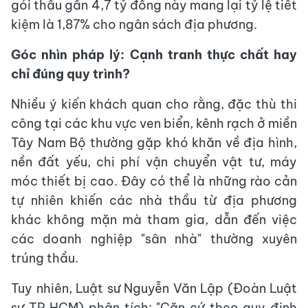
gói thầu gần 4,7 tỷ đồng này mang lại tỷ lệ tiết
kiệm là 1,87% cho ngân sách địa phương.
Góc nhìn pháp lý: Cạnh tranh thực chất hay
chỉ đúng quy trình?
Nhiều ý kiến khách quan cho rằng, đặc thù thi
công tại các khu vực ven biển, kênh rạch ở miền
Tây Nam Bộ thường gặp khó khăn về địa hình,
nền đất yếu, chi phí vận chuyển vật tư, máy
móc thiết bị cao. Đây có thể là những rào cản
tự nhiên khiến các nhà thầu từ địa phương
khác không mặn mà tham gia, dẫn đến việc
các doanh nghiệp "sân nhà" thường xuyên
trúng thầu.
Tuy nhiên, Luật sư Nguyễn Văn Lập (Đoàn Luật
sư TP HCM) phân tích: "Căn cứ theo quy định